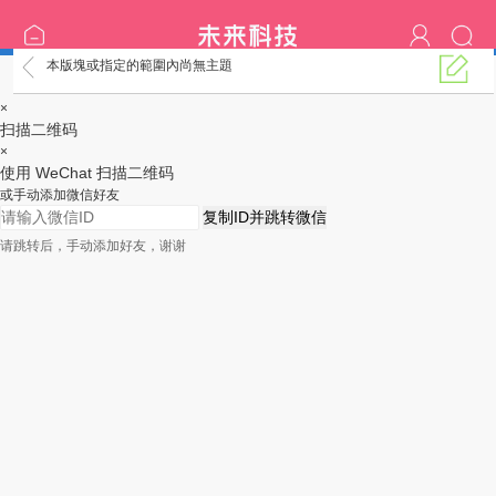
本版塊或指定的範圍內尚無主題
高雄の臺南名單
×
扫描二维码
×
使用 WeChat 扫描二维码
或手动添加微信好友
复制ID并跳转微信
请跳转后，手动添加好友，谢谢