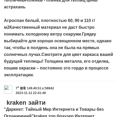
тепличная-пленка/ - пленка для теплиц цены
астрахань
Агроспан белый, плотностью 60, 90 и 110 г/
м2Качественный материал не даст быстро
понимать холодному ветру снаружи.Грядку
выбирайте для хорошо освещенном месте, однако
так, чтобы в полдень она не была на прямых
солнечных лучах.Смотрите для цвет каркаса вашей
будущей теплицы! Толщина металла, его отделка,
пошив окраски – постоянно это гордо в процессе
эксплуатации.
#
7
遊客
149.40.51.x:58842
2023-11-12 22:41:46
kraken зайти
"Даркнет: Тайный Мир Интернета и Товары без
Ограничений"
kraken тор браузер
Интернет