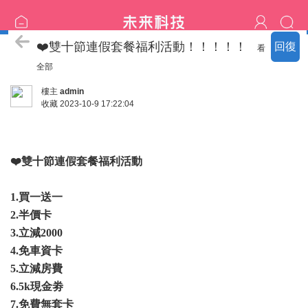
喝茶流程
❤️雙十節連假套餐福利活動！！！！！
回復
看
全部
樓主
admin
收藏
2023-10-9 17:22:04
❤️雙十節連假套餐福利活動
1.買一送一
2.半價卡
3.立減2000
4.免車資卡
5.立減房費
6.5k現金劵
7.免費無套卡