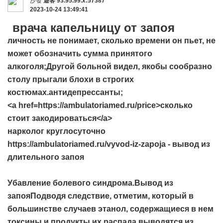
沙發
遊客
93.95.99.x:57387
2023-10-24 13:49:41
врача капельницу от запоя
личность не понимает, сколько времени он пьет, не
может обозначить сумма принятого
алкоголя;Другой больной видел, якобы сообразно
столу прыгали блохи в строгих
костюмах.антидепрессанты;
<a href=https://ambulatoriamed.ru/price>сколько
стоит закодироваться</a>
нарколог круглосуточно
https://ambulatoriamed.ru/vyvod-iz-zapoja - вывод из
длительного запоя
Убавление болевого синдрома.Вывод из
запояПодводя следствие, отметим, который в
большинстве случаев этанол, содержащиеся в нем
токсины и продукты их распада выводятся из