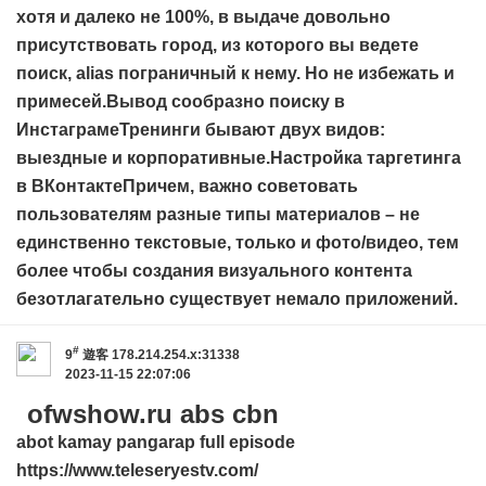
хотя и далеко не 100%, в выдаче довольно
присутствовать город, из которого вы ведете
поиск, alias пограничный к нему. Но не избежать и
примесей.Вывод сообразно поиску в
ИнстаграмеТренинги бывают двух видов:
выездные и корпоративные.Настройка таргетинга
в ВКонтактеПричем, важно советовать
пользователям разные типы материалов – не
единственно текстовые, только и фото/видео, тем
более чтобы создания визуального контента
безотлагательно существует немало приложений.
#
9
遊客
178.214.254.x:31338
2023-11-15 22:07:06
ofwshow.ru abs cbn
abot kamay pangarap full episode
https://www.teleseryestv.com/