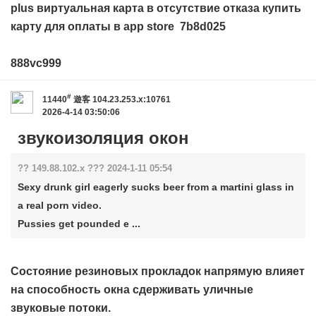
plus
виртуальная карта в отсутствие отказа
купить
карту для оплаты в app store
7b8d025
888vc999
#
11440
遊客
104.23.253.x:10761
2026-4-14 03:50:06
звукоизоляция окон
?? 149.88.102.x ??? 2024-1-11 05:54
Sexy drunk girl eagerly sucks beer from a martini glass in
a real porn video.
Pussies get pounded e ...
Состояние резиновых прокладок напрямую влияет
на способность окна сдерживать уличные
звуковые потоки.