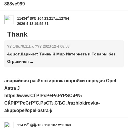
888vc999
#
11434
遊客
104.23.217.x:12754
2026-4-13 19:55:31
Thank
?? 146.70.111.x ??? 2023-12-4 06:58
&quot;Даркнет: Тайный Мир Интернета и Товары без
Ограничен ...
аварийная разблокировка коробки передач Opel
Astra J
https://www.СЃРІРѕР±РѕРґРЅС‹Р№-
СЌРІР°РєСѓР°С‚РѕСЂ.СЂС„/razblokirovka-
akpp/opel/opel-astra-j/
#
11435
遊客
162.158.182.x:11948