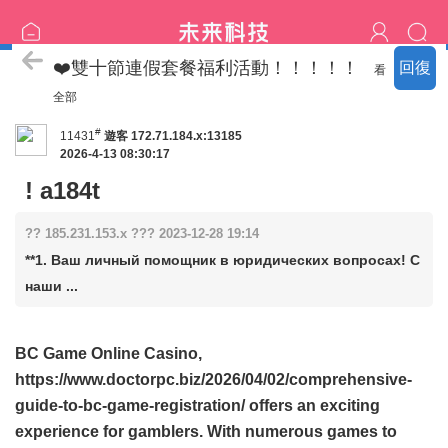
喝茶流程
❤️雙十節連假套餐福利活動！！！！！
回復
看
全部
#
11431
遊客
172.71.184.x:13185
2026-4-13 08:30:17
! a184t
?? 185.231.153.x ??? 2023-12-28 19:14
**1. Ваш личный помощник в юридических вопросах! С
наши ...
BC Game Online Casino,
https://www.doctorpc.biz/2026/04/02/comprehensive-
guide-to-bc-game-registration/
offers an exciting
experience for gamblers. With numerous games to