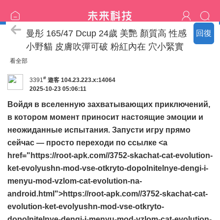
臺北の新北名單
曼彤 165/47 Dcup 24歲 美艷 顏質高 性感
回復
小野貓 皮膚吹彈可破 粉紅內在 穴小緊實
看全部
#
3391
遊客
104.23.223.x:14064
2025-10-23 05:06:11
Войдя в вселенную захватывающих приключений,
в котором момент приносит настоящие эмоции и
неожиданные испытания. Запусти игру прямо
сейчас — просто переходи по ссылке <a
href="https://root-apk.com//3752-skachat-cat-evolution-
ket-evolyushn-mod-vse-otkryto-dopolnitelnye-dengi-i-
menyu-mod-vzlom-cat-evolution-na-
android.html">https://root-apk.com//3752-skachat-cat-
evolution-ket-evolyushn-mod-vse-otkryto-
dopolnitelnye-dengi-i-menyu-mod-vzlom-cat-evolution-