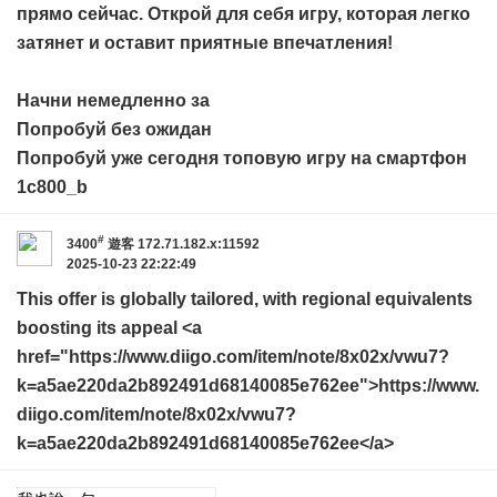
прямо сейчас. Открой для себя игру, которая легко
затянет и оставит приятные впечатления!
Начни немедленно за
Попробуй без ожидан
Попробуй уже сегодня топовую игру на смартфон
1c800_b
#
3400
遊客
172.71.182.x:11592
2025-10-23 22:22:49
This offer is globally tailored, with regional equivalents
boosting its appeal <a
href="https://www.diigo.com/item/note/8x02x/vwu7?
k=a5ae220da2b892491d68140085e762ee">https://www.
diigo.com/item/note/8x02x/vwu7?
k=a5ae220da2b892491d68140085e762ee</a>