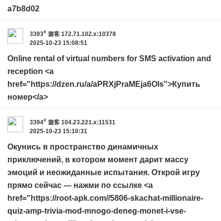
a7b8d02
#
3393
遊客
172.71.102.x:10378
2025-10-23 15:08:51
Online rental of virtual numbers for SMS activation and
reception <a
href="https://dzen.ru/a/aPRXjPraMEja6Ols">Купить
номер</a>
#
3394
遊客
104.23.221.x:11531
2025-10-23 15:10:31
Окунись в пространство динамичных
приключений, в котором момент дарит массу
эмоций и неожиданные испытания. Открой игру
прямо сейчас — нажми по ссылке <a
href="https://root-apk.com//5806-skachat-millionaire-
quiz-amp-trivia-mod-mnogo-deneg-monet-i-vse-