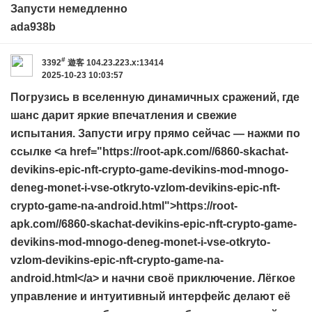
Запусти немедленно
ada938b
#
3392
遊客
104.23.223.x:13414
2025-10-23 10:03:57
Погрузись в вселенную динамичных сражений, где
шанс дарит яркие впечатления и свежие
испытания. Запусти игру прямо сейчас — нажми по
ссылке <a href="https://root-apk.com//6860-skachat-
devikins-epic-nft-crypto-game-devikins-mod-mnogo-
deneg-monet-i-vse-otkryto-vzlom-devikins-epic-nft-
crypto-game-na-android.html">https://root-
apk.com//6860-skachat-devikins-epic-nft-crypto-game-
devikins-mod-mnogo-deneg-monet-i-vse-otkryto-
vzlom-devikins-epic-nft-crypto-game-na-
android.html</a> и начни своё приключение. Лёгкое
управление и интуитивный интерфейс делают её