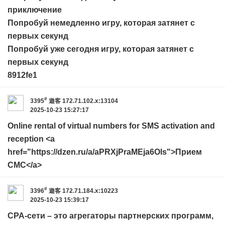
приключение
Попробуй немедленно игру, которая затянет с
первых секунд
Попробуй уже сегодня игру, которая затянет с
первых секунд
8912fe1
#
3395
遊客
172.71.102.x:13104
2025-10-23 15:27:17
Online rental of virtual numbers for SMS activation and
reception <a
href="https://dzen.ru/a/aPRXjPraMEja6Ols">Прием
СМС</a>
#
3396
遊客
172.71.184.x:10223
2025-10-23 15:39:17
CPA-сети – это агрегаторы партнерских программ,