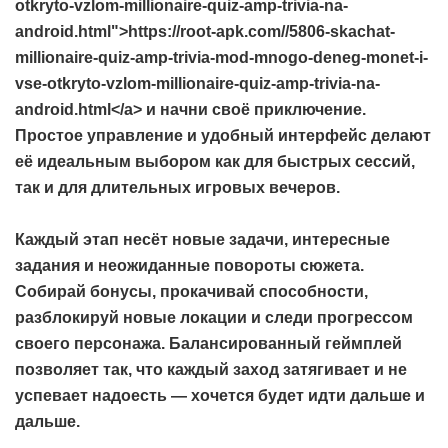
otkryto-vzlom-millionaire-quiz-amp-trivia-na-
android.html">https://root-apk.com//5806-skachat-
millionaire-quiz-amp-trivia-mod-mnogo-deneg-monet-i-
vse-otkryto-vzlom-millionaire-quiz-amp-trivia-na-
android.html</a> и начни своё приключение.
Простое управление и удобный интерфейс делают
её идеальным выбором как для быстрых сессий,
так и для длительных игровых вечеров.
Каждый этап несёт новые задачи, интересные
задания и неожиданные повороты сюжета.
Собирай бонусы, прокачивай способности,
разблокируй новые локации и следи прогрессом
своего персонажа. Балансированный геймплей
позволяет так, что каждый заход затягивает и не
успевает надоесть — хочется будет идти дальше и
дальше.