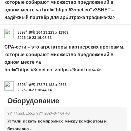
которые собирают множество предложений в
одном месте <a href="https://3snet.co">3SNET –
надёжный партнёр для арбитража трафика</a>
#
3397
遊客
104.23.223.x:11909
2025-10-23 16:08:33
CPA-сети – это агрегаторы партнерских программ,
которые собирают множество предложений в
одном месте <a
href="https://3snet.co">https://3snet.co</a>
#
3398
遊客
172.71.182.x:9565
2025-10-23 16:44:14
Оборудование
?? 77.221.155.x ??? 2024-9-7 04:48
Устали искать компромисс между комфортом и
безопасно ...