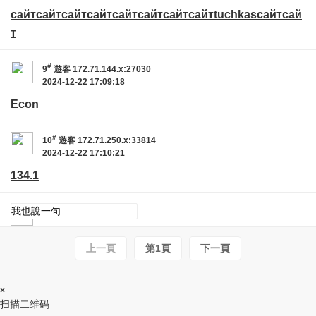
сайт
сайт
сайт
сайт
сайт
сайт
сайт
сайт
tuchkas
сайт
сай
т
#
9
遊客
172.71.144.x:27030
2024-12-22 17:09:18
Econ
#
10
遊客
172.71.250.x:33814
2024-12-22 17:10:21
134.1
上一頁
第1頁
下一頁
×
扫描二维码