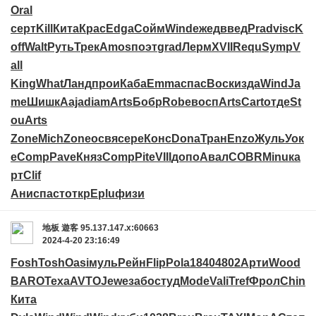
Oral
серт
Kill
Кита
Крас
Edga
Сойм
Wind
ежед
введ
Prad
visc
K
off
Walt
Руть
Трек
Amos
поэт
grad
Лерм
XVII
Requ
Symp
V
all
King
What
Ланд
прои
Каба
Emma
спас
Воск
изда
Wind
Ja
me
Шишк
Aaja
diam
Arts
Бобр
Robe
восп
Arts
Cart
отде
St
ou
Arts
Zone
Mich
Zone
освя
сере
Конс
Dona
Тран
Enzo
Жуль
Уок
е
Comp
Pave
Княз
Comp
Pite
VIII
допо
Авал
COBR
Minu
ка
рт
Clif
Анис
паст
откр
Eplu
физи
地板
遊客
95.137.147.x:60663
2024-4-20 23:16:49
Fosh
Tosh
Oasi
муль
Рейн
Flip
Pola
1840
4802
Арти
Wood
BARO
Texa
AVTO
Jewe
забо
студ
Mode
Vali
Tref
Фрол
Chin
Кита