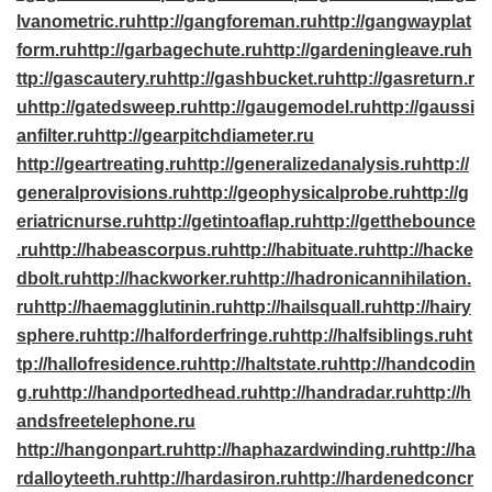
lvanometric.ru
http://gangforeman.ru
http://gangwayplat
form.ru
http://garbagechute.ru
http://gardeningleave.ru
h
ttp://gascautery.ru
http://gashbucket.ru
http://gasreturn.r
u
http://gatedsweep.ru
http://gaugemodel.ru
http://gaussi
anfilter.ru
http://gearpitchdiameter.ru
http://geartreating.ru
http://generalizedanalysis.ru
http://
generalprovisions.ru
http://geophysicalprobe.ru
http://g
eriatricnurse.ru
http://getintoaflap.ru
http://getthebounce
.ru
http://habeascorpus.ru
http://habituate.ru
http://hacke
dbolt.ru
http://hackworker.ru
http://hadronicannihilation.
ru
http://haemagglutinin.ru
http://hailsquall.ru
http://hairy
sphere.ru
http://halforderfringe.ru
http://halfsiblings.ru
ht
tp://hallofresidence.ru
http://haltstate.ru
http://handcodin
g.ru
http://handportedhead.ru
http://handradar.ru
http://h
andsfreetelephone.ru
http://hangonpart.ru
http://haphazardwinding.ru
http://ha
rdalloyteeth.ru
http://hardasiron.ru
http://hardenedconcr