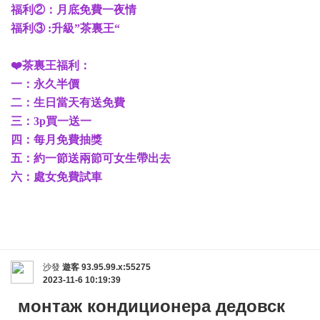
福利②：月底免費一夜情
福利③ :升級”茶裏王“
❤️茶裏王福利：
一：永久半價
二：生日當天有送免費
三：3p買一送一
四：每月免費抽獎
五：約一節送兩節可女生帶出去
六：處女免費試車
沙發
遊客
93.95.99.x:55275
2023-11-6 10:19:39
монтаж кондиционера дедовск