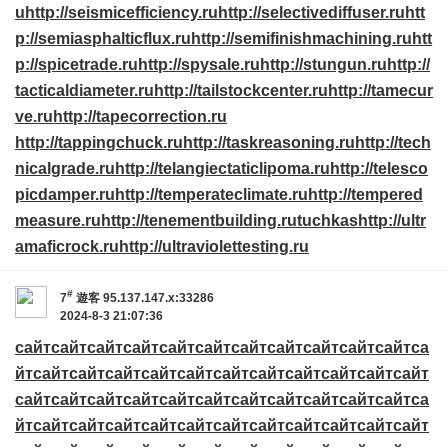
u
http://seismicefficiency.ru
http://selectivediffuser.ru
htt
p://semiasphalticflux.ru
http://semifinishmachining.ru
htt
p://spicetrade.ru
http://spysale.ru
http://stungun.ru
http://
tacticaldiameter.ru
http://tailstockcenter.ru
http://tamecur
ve.ru
http://tapecorrection.ru
http://tappingchuck.ru
http://taskreasoning.ru
http://tech
nicalgrade.ru
http://telangiectaticlipoma.ru
http://telesco
picdamper.ru
http://temperateclimate.ru
http://tempered
measure.ru
http://tenementbuilding.ru
tuchkas
http://ultr
amaficrock.ru
http://ultraviolettesting.ru
#
7
遊客
95.137.147.x:33286
2024-8-3 21:07:36
сайт
сайт
сайт
сайт
сайт
сайт
сайт
сайт
сайт
сайт
сайт
са
йт
сайт
сайт
сайт
сайт
сайт
сайт
сайт
сайт
сайт
сайт
сайт
сайт
сайт
сайт
сайт
сайт
сайт
сайт
сайт
сайт
сайт
сайт
са
йт
сайт
сайт
сайт
сайт
сайт
сайт
сайт
сайт
сайт
сайт
сайт