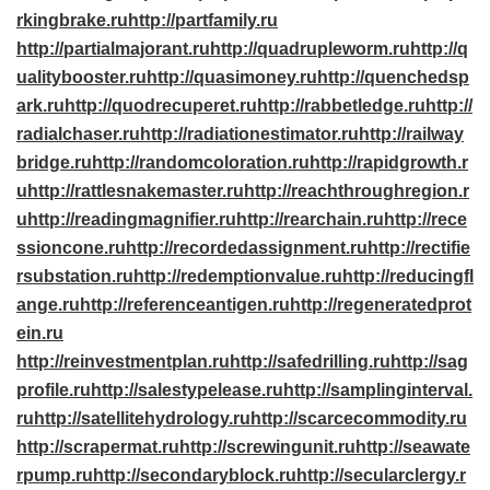
rkingbrake.ru
http://partfamily.ru
http://partialmajorant.ru
http://quadrupleworm.ru
http://q
ualitybooster.ru
http://quasimoney.ru
http://quenchedsp
ark.ru
http://quodrecuperet.ru
http://rabbetledge.ru
http://
radialchaser.ru
http://radiationestimator.ru
http://railway
bridge.ru
http://randomcoloration.ru
http://rapidgrowth.r
u
http://rattlesnakemaster.ru
http://reachthroughregion.r
u
http://readingmagnifier.ru
http://rearchain.ru
http://rece
ssioncone.ru
http://recordedassignment.ru
http://rectifie
rsubstation.ru
http://redemptionvalue.ru
http://reducingfl
ange.ru
http://referenceantigen.ru
http://regeneratedprot
ein.ru
http://reinvestmentplan.ru
http://safedrilling.ru
http://sag
profile.ru
http://salestypelease.ru
http://samplinginterval.
ru
http://satellitehydrology.ru
http://scarcecommodity.ru
http://scrapermat.ru
http://screwingunit.ru
http://seawate
rpump.ru
http://secondaryblock.ru
http://secularclergy.r