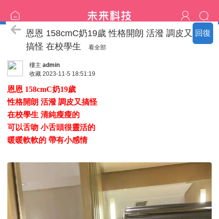
臺中の名單
恩恩 158cmC奶19歲 性格開朗 活潑 調皮又
回復
搞怪 在校學生
看全部
樓主
admin
收藏
2023-11-5 18:51:19
恩恩 158cmC奶19歲
性格開朗 活潑 調皮又搞怪
在校學生 清純瘦瘦的
可以舌吻 小舌頭很靈活的
暖暖軟軟的 帶有小感情