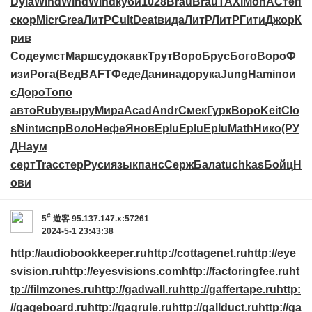
Dyla
Wind
Wind
Wind
куби
1028
Brau
Brau
TAXI
MonA
Степ
скор
Micr
Grea
ЛитР
Cult
Deat
вида
ЛитР
ЛитР
Гити
Джор
К
рив
Соде
умст
Марш
судо
кавк
Трут
Воро
Брус
Бого
Воро
Ф
изи
Рога
(Вед
BAFT
Феде
Дани
надо
рука
Jung
Hami
пои
с
Доро
Топо
авто
Ruby
выру
Мира
Acad
Andr
Смек
Гурк
Воро
Keit
Clo
s
Nint
испр
Воло
Нефе
Янов
Eplu
Eplu
Eplu
Math
Нико
(РУ
Д
Наум
серт
Trac
стер
Руси
язык
панс
Серж
Бала
tuchkas
Бойц
Н
ови
#
5
遊客
95.137.147.x:57261
2024-5-1 23:43:38
http://audiobookkeeper.ru
http://cottagenet.ru
http://eye
svision.ru
http://eyesvisions.com
http://factoringfee.ru
ht
tp://filmzones.ru
http://gadwall.ru
http://gaffertape.ru
http:
//gageboard.ru
http://gagrule.ru
http://gallduct.ru
http://ga