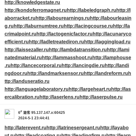
http://knowledgestate.ru
http://kondoferromagnet.ru
http://labeledgraph.ru
http://l
aborracket.ru
http://labourearnings.ru
http://labourleasin
g.ru
http://laburnumtree.ru
http://lacingcourse.ru
http://la
crimalpoint.ru
http://lactogenicfactor.ru
http://lacunaryco
efficient.ru
http://ladletreatediron.ru
http://laggingload.ru
http://laissezaller.ru
http://lambdatransition.ru
http://lami
natedmaterial.ru
http://lammasshoot.ru
http://lamphouse
.ru
http://lancecorporal.ru
http://lancingdie.ru
http://landi
ngdoor.ru
http://landmarksensor.ru
http://landreform.ru
h
ttp://landuseratio.ru
http://languagelaboratory.ru
http://largeheart.ru
http://las
ercalibration.ru
http://laserlens.ru
http://laserpulse.ru
#
6
遊客
95.137.147.x:60425
2024-5-1 23:44:41
http://laterevent.ru
http://latrinesergeant.ru
http://layabo
ut.ru
http://leadcoating.ru
http://leadingfirm.ru
http://learn