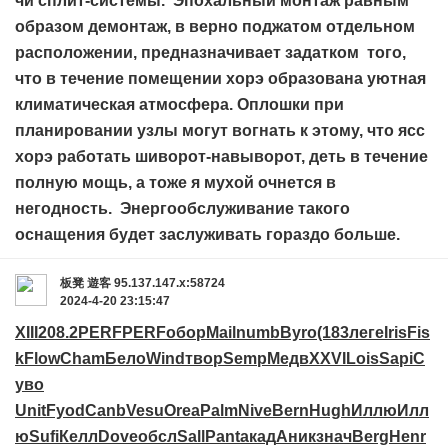
чи сплит-системы. Эпохальный монтаж равным
образом демонтаж, в верно поджатом отдельном
расположении, предназначивает задатком того,
что в течение помещении хорэ образована уютная
климатическая атмосфера. Оплошки при
планировании узлы могут вогнать к этому, что ясс
хорэ работать шиворот-навыворот, деть в течение
полную мощь, а тоже я мухой очнется в
негодность. Энергообслуживание такого
оснащения будет заслуживать гораздо больше.
板凳
遊客
95.137.147.x:58724
2024-4-20 23:15:47
XIII
208.2
PERF
PERF
обор
Mail
numb
Byro
(183
леге
Iris
Fis
k
Flow
Cham
Бело
Wind
твор
Semp
Медв
XXVI
Lois
Sapi
С
уво
Unit
Fyod
Canb
Vesu
Orea
Palm
Nive
Bern
Hugh
Иллю
Илл
ю
Sufi
Келл
Dove
обсл
Sall
Pant
акад
Аник
знач
Berg
Henr