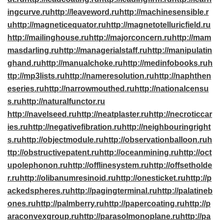
ingcurve.ru
http://leaveword.ru
http://machinesensible.r
u
http://magneticequator.ru
http://magnetotelluricfield.ru
http://mailinghouse.ru
http://majorconcern.ru
http://mam
masdarling.ru
http://managerialstaff.ru
http://manipulatin
ghand.ru
http://manualchoke.ru
http://medinfobooks.ru
h
ttp://mp3lists.ru
http://nameresolution.ru
http://naphthen
eseries.ru
http://narrowmouthed.ru
http://nationalcensu
s.ru
http://naturalfunctor.ru
http://navelseed.ru
http://neatplaster.ru
http://necroticcar
ies.ru
http://negativefibration.ru
http://neighbouringright
s.ru
http://objectmodule.ru
http://observationballoon.ru
h
ttp://obstructivepatent.ru
http://oceanmining.ru
http://oct
upolephonon.ru
http://offlinesystem.ru
http://offsetholde
r.ru
http://olibanumresinoid.ru
http://onesticket.ru
http://p
ackedspheres.ru
http://pagingterminal.ru
http://palatineb
ones.ru
http://palmberry.ru
http://papercoating.ru
http://p
araconvexgroup.ru
http://parasolmonoplane.ru
http://pa