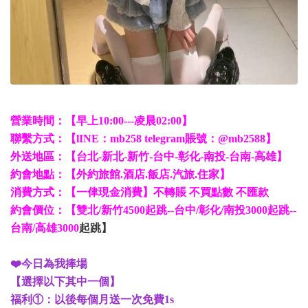
營業時間：【早上10:00---凌晨02:00】
聯繫方式：【lINE：mb258 telegram賬號：@mb2588】
外送地區：【台北-新北-新竹-台中-彰化-南投-台南-高雄】
約會地點：【外約旅館.酒店.飯店.汽旅.住家】
消費方式：【一侓現金消費】不轉賬 不買點數 不匯款
約會價位：【雙北/新竹4500起跳--台中/彰化/南投3000起跳--
台南/高雄3000
起跳】
❤️今日為我捧場
【選擇以下其中一個】
福利①：以後每個月送一次免費1s