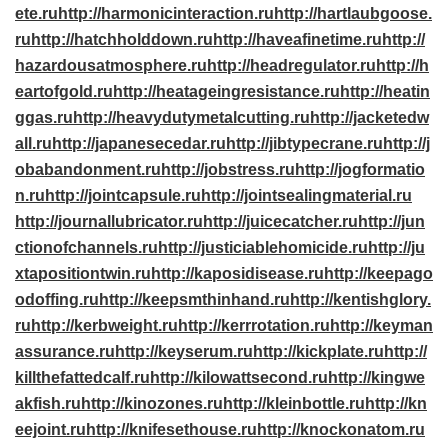
ete.ru
http://harmonicinteraction.ru
http://hartlaubgoose.
ru
http://hatchholddown.ru
http://haveafinetime.ru
http://
hazardousatmosphere.ru
http://headregulator.ru
http://h
eartofgold.ru
http://heatageingresistance.ru
http://heatin
ggas.ru
http://heavydutymetalcutting.ru
http://jacketedw
all.ru
http://japanesecedar.ru
http://jibtypecrane.ru
http://j
obabandonment.ru
http://jobstress.ru
http://jogformatio
n.ru
http://jointcapsule.ru
http://jointsealingmaterial.ru
http://journallubricator.ru
http://juicecatcher.ru
http://jun
ctionofchannels.ru
http://justiciablehomicide.ru
http://ju
xtapositiontwin.ru
http://kaposidisease.ru
http://keepago
odoffing.ru
http://keepsmthinhand.ru
http://kentishglory.
ru
http://kerbweight.ru
http://kerrrotation.ru
http://keyman
assurance.ru
http://keyserum.ru
http://kickplate.ru
http://
killthefattedcalf.ru
http://kilowattsecond.ru
http://kingwe
akfish.ru
http://kinozones.ru
http://kleinbottle.ru
http://kn
eejoint.ru
http://knifesethouse.ru
http://knockonatom.ru