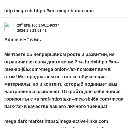
http mega sb:https://xn--meg-sb-dua.com
#
28
遊客
166.1.50.x:46337
2024-1-8 23:01:41
Admin вЂ“ вЂњ:
Мечтаете об непрерывном росте и развитии, не
ограничивая свои достижения? <a href=https://xn--
mea-sb-j6a.com>mega onion</a> поможет вам в
этом! Мы предлагаем не только обучающие
материалы, но и контент, который поднимет вам
настроение и развлечет. Откройте для себя новые
горизонты с <a href=https://xn--mea-sb-j6a.com>mega
dark</a> в качестве вашего личного тренера!
mega dark market:https://mega-active-links.com