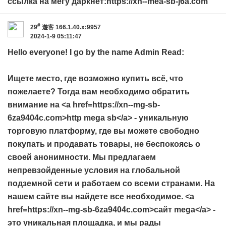
ссылка на мегу даркнет:https://xn--mea-sb-j6a.com
#
29
遊客
166.1.40.x:9957
2024-1-9 05:11:47
Hello everyone! I go by the name Admin Read:
Ищете место, где возможно купить всё, что
пожелаете? Тогда вам необходимо обратить
внимание на <a href=https://xn--mg-sb-
6za9404c.com>http mega sb</a> - уникальную
торговую платформу, где вы можете свободно
покупать и продавать товары, не беспокоясь о
своей анонимности. Мы предлагаем
непревзойденные условия на глобальной
подземной сети и работаем со всеми странами. На
нашем сайте вы найдете все необходимое. <a
href=https://xn--mg-sb-6za9404c.com>сайт mega</a> -
это уникальная площадка, и мы рады