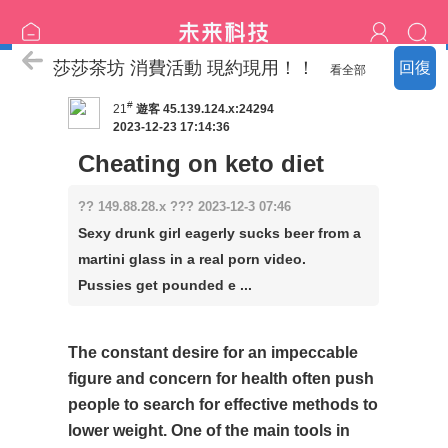
喝茶流程
莎莎茶坊 消費活動 現約現用！！
回復
看全部
#
21
遊客
45.139.124.x:24294
2023-12-23 17:14:36
Cheating on keto diet
?? 149.88.28.x ??? 2023-12-3 07:46
Sexy drunk girl eagerly sucks beer from a
martini glass in a real porn video.
Pussies get pounded e ...
The constant desire for an impeccable
figure and concern for health often push
people to search for effective methods to
lower weight. One of the main tools in