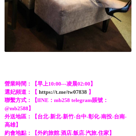
營業時間：【早上10:00---凌晨02:00】
選妃頻道：【
https://t.me/tw07838
】
聯繫方式：【lINE：mb258 telegram賬號：
@mb2588】
外送地區：【台北-新北-新竹-台中-彰化-南投-台南-
高雄】
約會地點：【外約旅館.酒店.飯店.汽旅.住家】