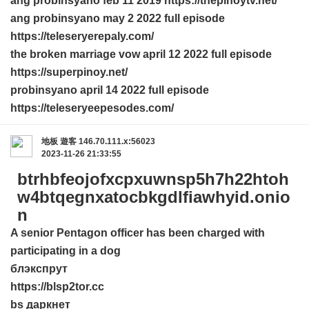
ang probinsyano feb 11 2019 https://thepinoytv.net/
ang probinsyano may 2 2022 full episode
https://teleseryerepaly.com/
the broken marriage vow april 12 2022 full episode
https://superpinoy.net/
probinsyano april 14 2022 full episode
https://teleseryeepesodes.com/
地板
遊客
146.70.111.x:56023
2023-11-26 21:33:55
btrhbfeojofxcpxuwnsp5h7h22htoh
w4btqegnxatocbkgdlfiawhyid.onio
n
A senior Pentagon officer has been charged with
participating in a dog
блэкспрут
https://blsp2tor.cc
bs даркнет