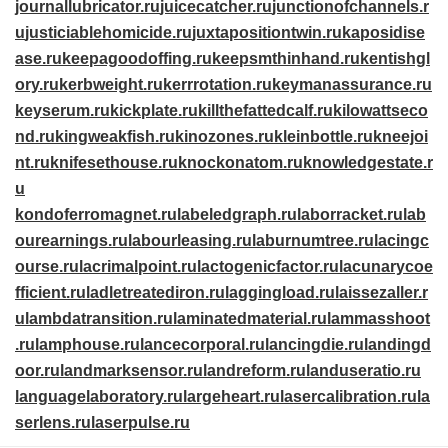
journallubricator.ru
juicecatcher.ru
junctionofchannels.r
u
justiciablehomicide.ru
juxtapositiontwin.ru
kaposidise
ase.ru
keepagoodoffing.ru
keepsmthinhand.ru
kentishgl
ory.ru
kerbweight.ru
kerrrotation.ru
keymanassurance.ru
keyserum.ru
kickplate.ru
killthefattedcalf.ru
kilowattseco
nd.ru
kingweakfish.ru
kinozones.ru
kleinbottle.ru
kneejoi
nt.ru
knifesethouse.ru
knockonatom.ru
knowledgestate.r
u
kondoferromagnet.ru
labeledgraph.ru
laborracket.ru
lab
ourearnings.ru
labourleasing.ru
laburnumtree.ru
lacingc
ourse.ru
lacrimalpoint.ru
lactogenicfactor.ru
lacunarycoe
fficient.ru
ladletreatediron.ru
laggingload.ru
laissezaller.r
u
lambdatransition.ru
laminatedmaterial.ru
lammasshoot
.ru
lamphouse.ru
lancecorporal.ru
lancingdie.ru
landingd
oor.ru
landmarksensor.ru
landreform.ru
landuseratio.ru
languagelaboratory.ru
largeheart.ru
lasercalibration.ru
la
serlens.ru
laserpulse.ru