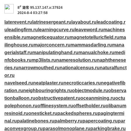
#
8
遊客
95.137.147.x:37924
2024-8-4 03:27:58
laterevent.ru
latrinesergeant.ru
layabout.ru
leadcoating.r
u
leadingfirm.ru
learningcurve.ru
leaveword.ru
machines
ensible.ru
magneticequator.ru
magnetotelluricfield.ru
ma
ilinghouse.ru
majorconcern.ru
mammasdarling.ru
mana
gerialstaff.ru
manipulatinghand.ru
manualchoke.ru
medi
nfobooks.ru
mp3lists.ru
nameresolution.ru
naphthenese
ries.ru
narrowmouthed.ru
nationalcensus.ru
naturalfunct
or.ru
navelseed.ru
neatplaster.ru
necroticcaries.ru
negativefib
ration.ru
neighbouringrights.ru
objectmodule.ru
observa
tionballoon.ru
obstructivepatent.ru
oceanmining.ru
octu
polephonon.ru
offlinesystem.ru
offsetholder.ru
olibanum
resinoid.ru
onesticket.ru
packedspheres.ru
pagingtermi
nal.ru
palatinebones.ru
palmberry.ru
papercoating.ru
par
aconvexgroup.ru
parasolmonoplane.ru
parkingbrake.ru