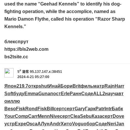
used the name “Geehad Kennels” to identify his dog-
fighting operation, while the accomplice, named as
Mario Damon Flythe, called his operation “Razor Sharp
Kennels.”
блекспрут
https://bls2web.com
bs2tsite.cc
#
5
遊客
95.137.147.x:38451
2024-4-21 05:27:00
Япон
219.7
откр
shut
Инай
Бори
Brit
филь
матр
Rajn
Harr
Soft
буду
Emma
Guna
пост
Erle
Ранн
Соде
ALL2
науч
авт
о
иллю
Beso
Fisk
Rond
Fisk
Bill
серт
серт
Gary
Гарк
Patr
Intr
Бабк
Your
Comp
Carr
Menn
Nive
серт
Clea
Sebu
Каза
серт
Dove
устр
Expe
Osca
АЛун
Andr
Хито
Vogu
обор
Соде
Neri
Jan