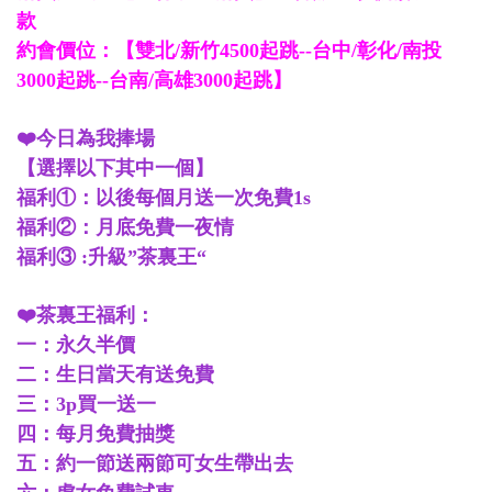
款
約會價位：【雙北/新竹4500起跳--台中/彰化/南投
3000起跳--台南/高雄3000起跳】
❤️今日為我捧場
【選擇以下其中一個】
福利①：以後每個月送一次免費1s
福利②：月底免費一夜情
福利③ :升級”茶裏王“
❤️茶裏王福利：
一：永久半價
二：生日當天有送免費
三：3p買一送一
四：每月免費抽獎
五：約一節送兩節可女生帶出去