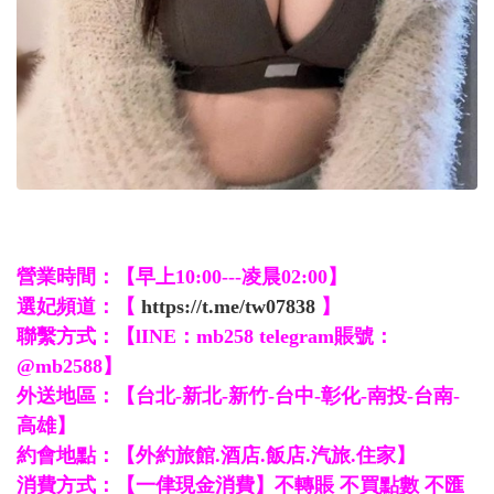
營業時間：【早上10:00---凌晨02:00】
選妃頻道：【
https://t.me/tw07838
】
聯繫方式：【lINE：mb258 telegram賬號：
@mb2588】
外送地區：【台北-新北-新竹-台中-彰化-南投-台南-
高雄】
約會地點：【外約旅館.酒店.飯店.汽旅.住家】
消費方式：【一侓現金消費】不轉賬 不買點數 不匯