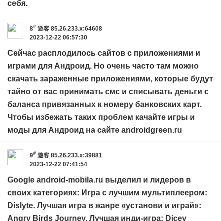
себя.
#
8
遊客
85.26.233.x:64608
2023-12-22 06:57:30
Сейчас расплодилось сайтов с приложениями и
играми для Андроид. Но очень часто там можно
скачать зараженные приложениями, которые будут
тайно от вас принимать смс и списывать деньги с
баланса привязанных к номеру банковских карт.
Чтобы избежать таких проблем качайте игры и
моды для Андроид на сайте
androidgreen.ru
#
9
遊客
85.26.233.x:39881
2023-12-22 07:41:54
Google
android-mobila.ru
выделил и лидеров в
своих категориях: Игра с лучшим мультиплеером:
Dislyte. Лучшая игра в жанре «установи и играй»:
Angry Birds Journey. Лучшая инди-игра: Dicey