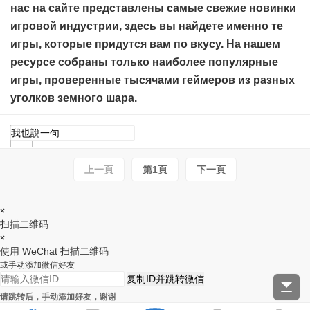
нас на сайте представлены самые свежие новинки
игровой индустрии, здесь вы найдете именно те
игры, которые придутся вам по вкусу. На нашем
ресурсе собраны только наиболее популярные
игры, проверенные тысячами геймеров из разных
уголков земного шара.
上一頁
第1頁
下一頁
×
扫描二维码
×
使用 WeChat 扫描二维码
或手动添加微信好友
复制ID并跳转微信
请跳转后，手动添加好友，谢谢