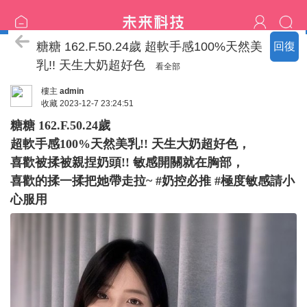
臺北の新北名單
糖糖 162.F.50.24歲 超軟手感100%天然美
回復
乳!! 天生大奶超好色
看全部
樓主
admin
收藏
2023-12-7 23:24:51
糖糖 162.F.50.24歲
超軟手感100%天然美乳!! 天生大奶超好色，
喜歡被揉被親捏奶頭!! 敏感開關就在胸部，
喜歡的揉一揉把她帶走拉~ #奶控必推 #極度敏感請小
心服用