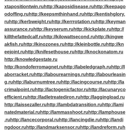
xtapositiontwin.ru
http://kaposidisease.ru
http://keepago
odoffing.ru
http://keepsmthinhand.ru
http://kentishglory.
ru
http://kerbweight.ru
http://kerrrotation.ru
http://keyman
assurance.ru
http://keyserum.ru
http://kickplate.ru
http://
killthefattedcalf.ru
http://kilowattsecond.ru
http://kingwe
akfish.ru
http://kinozones.ru
http://kleinbottle.ru
http://kn
eejoint.ru
http://knifesethouse.ru
http://knockonatom.ru
http://knowledgestate.ru
http://kondoferromagnet.ru
http://labeledgraph.ru
http://l
aborracket.ru
http://labourearnings.ru
http://labourleasin
g.ru
http://laburnumtree.ru
http://lacingcourse.ru
http://la
crimalpoint.ru
http://lactogenicfactor.ru
http://lacunaryco
efficient.ru
http://ladletreatediron.ru
http://laggingload.ru
http://laissezaller.ru
http://lambdatransition.ru
http://lami
natedmaterial.ru
http://lammasshoot.ru
http://lamphouse
.ru
http://lancecorporal.ru
http://lancingdie.ru
http://landi
ngdoor.ru
http://landmarksensor.ru
http://landreform.ru
h