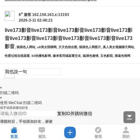
#
6
遊客
162.158.163.x:13193
2026-3-11 02:46:21
live173影音
live173影音
live173影音
live173影音
live173影
音
live173影音
live173影音
live173影音
live173影音
live173
影音
, 狼国色人网站, u8美女陪聊网, 天天色综合图, 狼国色人网图片, 真人美女视频聊天网站,
性爱过程在线观看, 66快播电影网, 缘来客同城寂寞交友, 狐狸色激情, 五色影院, 插逼色情网
×
扫描二维码
×
使用 WeChat 扫描二维码
或手动添加微信好友
复制ID并跳转微信
请跳转后，手动添加好友，谢谢
首頁
資訊
發現
我的