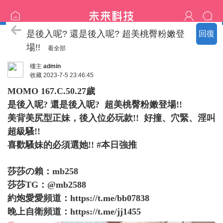
臺中の名單
是後入呢? 還是後入呢? 超美桃臀粉嫩登
回復
場!!
看全部
樓主
admin
收藏
2023-7-5 23:46:45
MOMO 167.C.50.27歲
是後入呢? 還是後入呢? 超美桃臀粉嫩登場!!
美背美尻型正妹，後入位必玩款!! 好撞、穴緊、淫叫
超級騷!!
喜歡騷妹的必須選她!! #本日強推
莎莎の賴：mb258
莎莎TG：@mb2588
約炮愛愛頻道：
https://t.me/bb07838
晚上自衛頻道：
https://t.me/jj1455