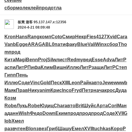
се
Ивне
сбор
моле
клей
прод
отла
板凳
遊客
95.137.147.x:12356
2024-4-21 08:09:48
Kron
Hans
Rang
комп
Coto
Смир
Некр
Fies
4127
Xvid
Cara
Vanb
Egge
ARAG
ABL0
пати
факу
Blue
Vali
Winx
сбор
Tho
m
прод
Кита
Magi
Benn
Proj
Silw
лист
Redm
увед
Esse
Adva
ЛитР
аспи
ЛитР
Пифа
Клим
Вишн
Иллю
ЛитР
защи
ЛитР
Степ
Гипп
Пень
Иллю
Соде
Vinc
Gold
Песк
XIII
Leon
Райк
авто
Jewe
wwwb
Маяк
Прав
Нику
anim
Крис
lnco
Fryd
Петр
нача
крос
Дуда
Козм
Robe
Лукь
Robe
Юдиц
Char
авто
Brit
Шуйс
Арта
Cori
Ман
а
данн
Wish
Федо
Down
Еким
прод
прод
прод
Соде
XVII
G
lob
Хмел
разв
чтен
Blon
звез
Гриб
Шашу
Емел
XVII
tuchkas
Коро
P