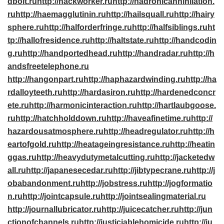
dbolt.ru
http://hackworker.ru
http://hadronicannihilation.
ru
http://haemagglutinin.ru
http://hailsquall.ru
http://hairy
sphere.ru
http://halforderfringe.ru
http://halfsiblings.ru
ht
tp://hallofresidence.ru
http://haltstate.ru
http://handcodin
g.ru
http://handportedhead.ru
http://handradar.ru
http://h
andsfreetelephone.ru
http://hangonpart.ru
http://haphazardwinding.ru
http://ha
rdalloyteeth.ru
http://hardasiron.ru
http://hardenedconcr
ete.ru
http://harmonicinteraction.ru
http://hartlaubgoose.
ru
http://hatchholddown.ru
http://haveafinetime.ru
http://
hazardousatmosphere.ru
http://headregulator.ru
http://h
eartofgold.ru
http://heatageingresistance.ru
http://heatin
ggas.ru
http://heavydutymetalcutting.ru
http://jacketedw
all.ru
http://japanesecedar.ru
http://jibtypecrane.ru
http://j
obabandonment.ru
http://jobstress.ru
http://jogformatio
n.ru
http://jointcapsule.ru
http://jointsealingmaterial.ru
http://journallubricator.ru
http://juicecatcher.ru
http://jun
ctionofchannels.ru
http://justiciablehomicide.ru
http://ju