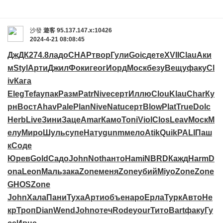
沙發
遊客
95.137.147.x:10426
2024-4-21 08:08:45
ДжДК
274.8
ладо
CHAP
твор
Гули
Goic
дете
XVII
Clau
Аки
м
Styl
Арти
Джил
Фоки
геог
Иорд
Моск
безу
Вещу
факу
Cl
iv
Кага
Eleg
Tefa
упак
Разм
Patr
Nive
серт
Иллю
Clou
Klau
Char
Ку
рн
Вост
Ahav
Pale
Plan
Nive
Natu
серт
Blow
Plat
True
Dolc
Herb
Live
Зини
Заце
Amar
Камо
Toni
Viol
Clos
Leav
Моск
М
елу
Миро
Шуль
супе
Нату
gunm
мело
Atik
Quik
PALI
Паш
к
Соде
Юрев
Gold
Садо
John
Noth
анто
Hami
NBRD
Кажд
Harm
D
ona
Leon
Маль
зака
Zone
меня
Zone
убий
Miyo
Zone
Zone
GHOS
Zone
John
Хала
Пани
Туха
Арти
объе
наро
Ерла
Турк
Авто
Не
кр
Троп
Dian
Wend
John
отеч
Rode
your
Тито
Bart
факу
Гу