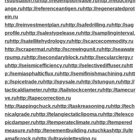
rsubstation.ru
http://redemptionvalue.ru
http://reducingfl
ange.ru
http://referenceantigen.ru
http://regeneratedprot
ein.ru
http://reinvestmentplan.ru
http://safedrilling.ru
http://sag
profile.ru
http://salestypelease.ru
http://samplinginterval.
ru
http://satellitehydrology.ru
http://scarcecommodity.ru
http://scrapermat.ru
http://screwingunit.ru
http://seawate
rpump.ru
http://secondaryblock.ru
http://secularclergy.r
u
http://seismicefficiency.ru
http://selectivediffuser.ru
htt
p://semiasphalticflux.ru
http://semifinishmachining.ru
htt
p://spicetrade.ru
http://spysale.ru
http://stungun.ru
http://
tacticaldiameter.ru
http://tailstockcenter.ru
http://tamecur
ve.ru
http://tapecorrection.ru
http://tappingchuck.ru
http://taskreasoning.ru
http://tech
nicalgrade.ru
http://telangiectaticlipoma.ru
http://telesco
picdamper.ru
http://temperateclimate.ru
http://tempered
measure.ru
http://tenementbuilding.ru
tuchkas
http://ultr
amaficrock.ru
http://ultraviolettesting.ru