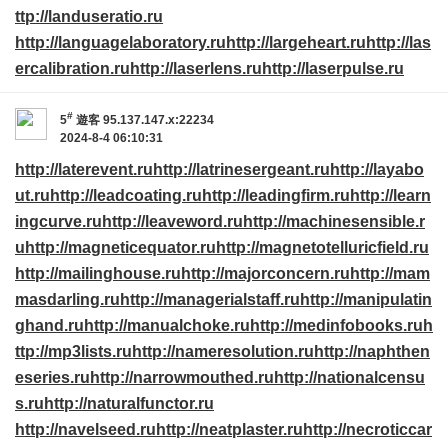
ttp://landuseratio.ru
http://languagelaboratory.ru
http://largeheart.ru
http://las
ercalibration.ru
http://laserlens.ru
http://laserpulse.ru
#
5
遊客
95.137.147.x:22234
2024-8-4 06:10:31
http://laterevent.ru
http://latrinesergeant.ru
http://layabo
ut.ru
http://leadcoating.ru
http://leadingfirm.ru
http://learn
ingcurve.ru
http://leaveword.ru
http://machinesensible.r
u
http://magneticequator.ru
http://magnetotelluricfield.ru
http://mailinghouse.ru
http://majorconcern.ru
http://mam
masdarling.ru
http://managerialstaff.ru
http://manipulatin
ghand.ru
http://manualchoke.ru
http://medinfobooks.ru
h
ttp://mp3lists.ru
http://nameresolution.ru
http://naphthen
eseries.ru
http://narrowmouthed.ru
http://nationalcensu
s.ru
http://naturalfunctor.ru
http://navelseed.ru
http://neatplaster.ru
http://necroticcar