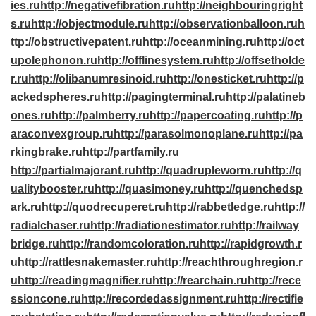
ies.ru
http://negativefibration.ru
http://neighbouringright
s.ru
http://objectmodule.ru
http://observationballoon.ru
h
ttp://obstructivepatent.ru
http://oceanmining.ru
http://oct
upolephonon.ru
http://offlinesystem.ru
http://offsetholde
r.ru
http://olibanumresinoid.ru
http://onesticket.ru
http://p
ackedspheres.ru
http://pagingterminal.ru
http://palatineb
ones.ru
http://palmberry.ru
http://papercoating.ru
http://p
araconvexgroup.ru
http://parasolmonoplane.ru
http://pa
rkingbrake.ru
http://partfamily.ru
http://partialmajorant.ru
http://quadrupleworm.ru
http://q
ualitybooster.ru
http://quasimoney.ru
http://quenchedsp
ark.ru
http://quodrecuperet.ru
http://rabbetledge.ru
http://
radialchaser.ru
http://radiationestimator.ru
http://railway
bridge.ru
http://randomcoloration.ru
http://rapidgrowth.r
u
http://rattlesnakemaster.ru
http://reachthroughregion.r
u
http://readingmagnifier.ru
http://rearchain.ru
http://rece
ssioncone.ru
http://recordedassignment.ru
http://rectifie