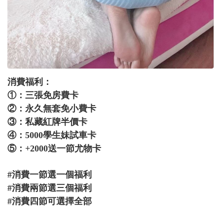
消費福利：
①：三張免房費卡
②：永久無套免小費卡
③：私藏紅牌半價卡
④：5000學生妹試車卡
⑤：+2000送一節尤物卡
#消費一節選一個福利
#消費兩節選三個福利
#消費四節可選擇全部