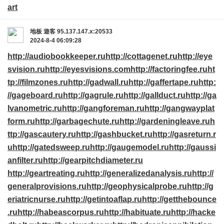
art
地板
遊客
95.137.147.x:20533
2024-8-4 06:09:28
http://audiobookkeeper.ru
http://cottagenet.ru
http://eye
svision.ru
http://eyesvisions.com
http://factoringfee.ru
ht
tp://filmzones.ru
http://gadwall.ru
http://gaffertape.ru
http:
//gageboard.ru
http://gagrule.ru
http://gallduct.ru
http://ga
lvanometric.ru
http://gangforeman.ru
http://gangwayplat
form.ru
http://garbagechute.ru
http://gardeningleave.ru
h
ttp://gascautery.ru
http://gashbucket.ru
http://gasreturn.r
u
http://gatedsweep.ru
http://gaugemodel.ru
http://gaussi
anfilter.ru
http://gearpitchdiameter.ru
http://geartreating.ru
http://generalizedanalysis.ru
http://
generalprovisions.ru
http://geophysicalprobe.ru
http://g
eriatricnurse.ru
http://getintoaflap.ru
http://getthebounce
.ru
http://habeascorpus.ru
http://habituate.ru
http://hacke