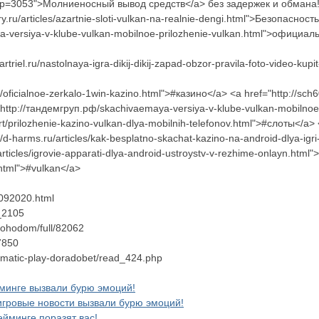
m/?p=3053">Молниеносный вывод средств</a> без задержек и обмана
ary.ru/articles/azartnie-sloti-vulkan-na-realnie-dengi.html">Безопасност
-versiya-v-klube-vulkan-mobilnoe-prilozhenie-vulkan.html">официал
riel.ru/nastolnaya-igra-dikij-dikij-zapad-obzor-pravila-foto-video-kupi
les/oficialnoe-zerkalo-1win-kazino.html">#казино</a> <a href="http://sc
"http://тандемгруп.рф/skachivaemaya-versiya-v-klube-vulkan-mobilnoe
art/prilozhenie-kazino-vulkan-dlya-mobilnih-telefonov.html">#слоты</a> 
//d-harms.ru/articles/kak-besplatno-skachat-kazino-na-android-dlya-ig
/articles/igrovie-apparati-dlya-android-ustroystv-v-rezhime-onlayn.htm
.html">#vulkan</a>
16092020.html
_2105
imohodom/full/82062
7850
agmatic-play-doradobet/read_424.php
йминге вызвали бурю эмоций!
гровые новости вызвали бурю эмоций!
ейминге поразят вас!