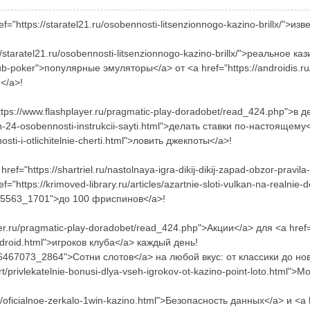
="https://staratel21.ru/osobennosti-litsenzionnogo-kazino-brillx/">и
/staratel21.ru/osobennosti-litsenzionnogo-kazino-brillx/">реальное к
club-poker">популярные эмуляторы</a> от <a href="https://androidis.
</a>!
tps://www.flashplayer.ru/pragmatic-play-doradobet/read_424.php">в д
n-24-osobennosti-instrukcii-sayti.html">делать ставки по-настоящему</a
sti-i-otlichitelnie-cherti.html">ловить джекпоты</a>!
f="https://shartriel.ru/nastolnaya-igra-dikij-dikij-zapad-obzor-pravil
"https://krimoved-library.ru/articles/azartnie-sloti-vulkan-na-realni
5655563_1701">до 100 фриспинов</a>!
yer.ru/pragmatic-play-doradobet/read_424.php">Акции</a> для <a href=
ndroid.html">игроков клуба</a> каждый день!
586467073_2864">Сотни слотов</a> на любой вкус: от классики до но
u/art/privlekatelnie-bonusi-dlya-vseh-igrokov-ot-kazino-point-loto.ht
les/oficialnoe-zerkalo-1win-kazino.html">Безопасность данных</a> и <a 