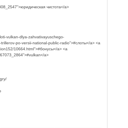
96308_2547">юридическая чистота</a>
loti-vulkan-dlya-zahvativayuschego-
trillerov-po-versii-national-public-radio">#слоты</a> <a
ction152/10664.html">#бонусы</a> <a
6467073_2864">#vulkan</a>
gry/
o