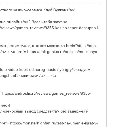
звестного казино-сервиса Клуб Вулкан</a>!
азино онлайн</a>? Здесь тебя ждут <a
ru/reviews/games_reviews/9355-kazino-teper-dostupno-i-
емо-режиме</a>, а также можно <a href="https://aria-
> и <a href="https://dali-genius.ru/articles/mobilnaya-
a-foto-video-kupit-edinorog-nastolnye-igry/">радуем
e-dengi.html">новичкам</a> — <a
"https://androidis.ru/reviews/games_reviews/9355-
винок!
ml">Молниеносный вывод средств</a> без задержек и
href="https://monsterhighfan.ru/test-na-umenie-igrat-v-