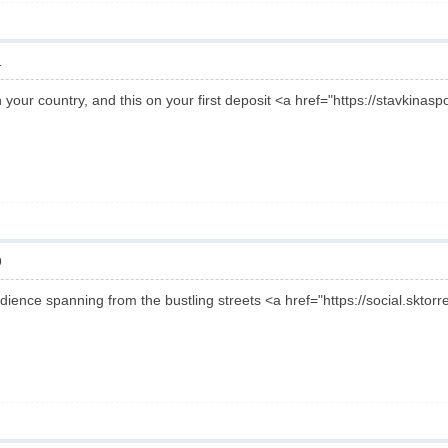
1
 your country, and this on your first deposit <a href="https://stavkin
9
dience spanning from the bustling streets <a href="https://social.sktorr