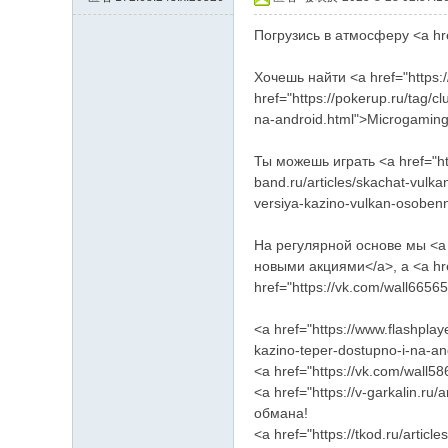
約
Погрузись в атмосферу <a href
小
Хочешь найти <a href="https:/
姐
href="https://pokerup.ru/tag/
加
na-android.html">Microgaming
Gl
Ты можешь играть <a href="ht
ee
band.ru/articles/skachat-vulka
zy
versiya-kazino-vulkan-osobenno
賬
На регулярной основе мы <a hre
號
новыми акциями</a>, а <a href=
w
href="https://vk.com/wall66
hy
<a href="https://www.flashpla
33
kazino-teper-dostupno-i-na-a
7
<a href="https://vk.com/wall
<a href="https://v-garkalin.r
обмана!
<a href="https://tkod.ru/artic