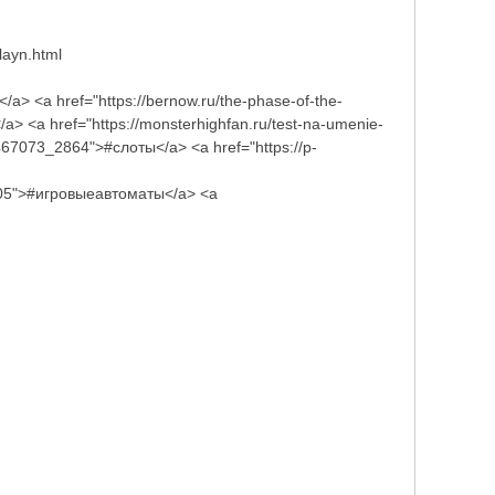
layn.html
/a> <a href="https://bernow.ru/the-phase-of-the-
/a> <a href="https://monsterhighfan.ru/test-na-umenie-
6467073_2864">#слоты</a> <a href="https://p-
2105">#игровыеавтоматы</a> <a