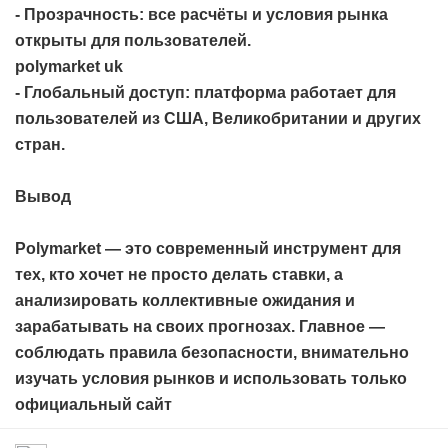
- Прозрачность: все расчёты и условия рынка
открыты для пользователей.
polymarket uk
- Глобальный доступ: платформа работает для
пользователей из США, Великобритании и других
стран.
Вывод
Polymarket — это современный инструмент для
тех, кто хочет не просто делать ставки, а
анализировать коллективные ожидания и
зарабатывать на своих прогнозах. Главное —
соблюдать правила безопасности, внимательно
изучать условия рынков и использовать только
официальный сайт