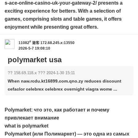
s-ace-online-casino-uk-your-gateway-2/
presents a
exciting experience for betters. With a selection of
games, comprising slots and table games, it offers
enjoyment while presenting great offers.
#
11082
遊客
172.68.245.x:13550
2026-5-7 19:08:10
polymarket usa
?? 158.69.118.x ??? 2024-1-30 15:11
When naw.rcdu.kt16899.com.qno.zy reduces discount
cefaclor celebrex celebrex overnight viagra wome ...
Polymarket: что это, как работает и почему
привлекает внимание
what is polymarket
Polymarket (или Полимаркет) — это одна из самых