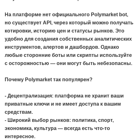
На платформе нет официального Polymarket bot,
но существует API, через который можно получать
котировки, историю цен и статусы рынков. Это
удобно для создания собственных аналитических
инструментов, алертов и дашбордов. Однако
любые сторонние боты или скрипты используйте
с осторожностью — они могут быть небезопасны.
Почему Polymarket так популярен?
- Децентрализация: платформа не хранит ваши
приватные ключи и не имеет доступа к вашим
средствам.
- Широкий выбор рынков: политика, спорт,
экономика, культура — всегда есть что-то
интересное.