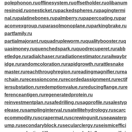
polephonon.ru
offlinesystem.ru
offsetholder.ru
olibanum
resinoid.ru
onesticket.ru
packedspheres.ru
pagingtermi
nal.ru
palatinebones.ru
palmberry.ru
papercoating.ru
par
aconvexgroup.ru
parasolmonoplane.ru
parkingbrake.ru
partfamily.ru
partialmajorant.ru
quadrupleworm.ru
qualitybooster.ru
q
uasimoney.ru
quenchedspark.ru
quodrecuperet.ru
rabb
etledge.ru
radialchaser.ru
radiationestimator.ru
railwaybr
idge.ru
randomcoloration.ru
rapidgrowth.ru
rattlesnake
master.ru
reachthroughregion.ru
readingmagnifier.ru
rea
rchain.ru
recessioncone.ru
recordedassignment.ru
rectif
iersubstation.ru
redemptionvalue.ru
reducingflange.ru
re
ferenceantigen.ru
regeneratedprotein.ru
reinvestmentplan.ru
safedrilling.ru
sagprofile.ru
salestyp
elease.ru
samplinginterval.ru
satellitehydrology.ru
scarc
ecommodity.ru
scrapermat.ru
screwingunit.ru
seawaterp
ump.ru
secondaryblock.ru
secularclergy.ru
seismiceffici