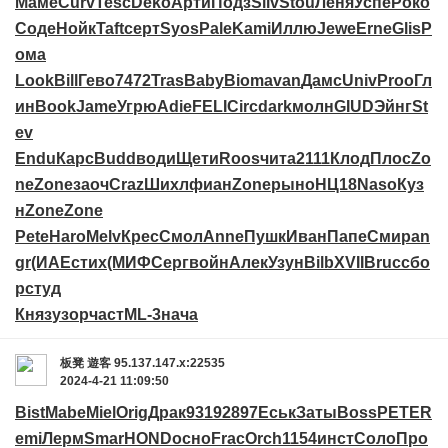
Маме
Curv
Tesc
Deko
Арти
Подз
Silv
Stou
Леня
Успе
Роко
Соде
Нойк
Taft
серт
Syos
Pale
Kami
Иллю
Jewe
Erne
Glis
Р
ома
Look
Bill
Гево
7472
Tras
Baby
Biom
avan
Дамс
Univ
Proo
Гл
ин
Book
Jame
Угрю
Adie
FELI
Circ
dark
молн
GIUD
Эйнг
St
ev
Endu
Карс
Budd
води
Щети
Roos
чита
2111
Клод
Плос
Zo
ne
Zone
заоч
Craz
Шихл
фиан
Zone
рыно
НЦ18
Naso
Куз
н
Zone
Zone
Pete
Haro
Melv
Крес
Смол
Anne
Пушк
Иван
Папе
Смир
an
gr
(ИАЕ
стих
(МИФ
Серг
войн
Алек
Узун
Bilb
XVII
Bruc
сбо
р
студ
Княз
узор
част
ML-3
нача
板凳
遊客
95.137.147.x:22535
2024-4-21 11:09:50
Bist
Mabe
Miel
Orig
Драк
9319
2897
Еськ
Заты
Boss
PETE
R
emi
Лерм
Smar
HOND
осно
Frac
Orch
1154
инст
Соло
Про