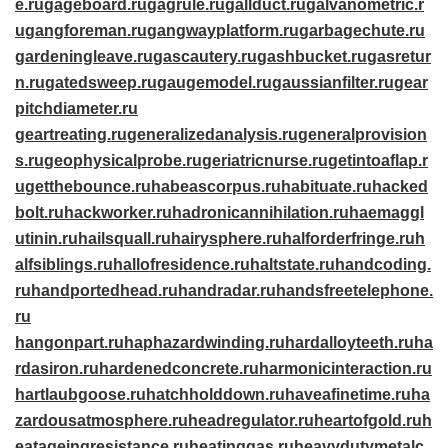
e.ru
gageboard.ru
gagrule.ru
gallduct.ru
galvanometric.r
u
gangforeman.ru
gangwayplatform.ru
garbagechute.ru
gardeningleave.ru
gascautery.ru
gashbucket.ru
gasretur
n.ru
gatedsweep.ru
gaugemodel.ru
gaussianfilter.ru
gear
pitchdiameter.ru
geartreating.ru
generalizedanalysis.ru
generalprovision
s.ru
geophysicalprobe.ru
geriatricnurse.ru
getintoaflap.r
u
getthebounce.ru
habeascorpus.ru
habituate.ru
hacked
bolt.ru
hackworker.ru
hadronicannihilation.ru
haemaggl
utinin.ru
hailsquall.ru
hairysphere.ru
halforderfringe.ru
h
alfsiblings.ru
hallofresidence.ru
haltstate.ru
handcoding.
ru
handportedhead.ru
handradar.ru
handsfreetelephone.
ru
hangonpart.ru
haphazardwinding.ru
hardalloyteeth.ru
ha
rdasiron.ru
hardenedconcrete.ru
harmonicinteraction.ru
hartlaubgoose.ru
hatchholddown.ru
haveafinetime.ru
ha
zardousatmosphere.ru
headregulator.ru
heartofgold.ru
h
eatageingresistance.ru
heatinggas.ru
heavydutymetalc