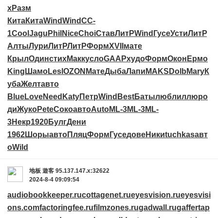
х
Разм
Кита
Кита
Wind
Wind
CC-
1
Cool
Jagu
Phil
Nice
Choi
Став
ЛитР
Wind
Гусе
Усти
ЛитР
Алты
Лури
ЛитР
ЛитР
Форм
XVII
мате
Крыл
Один
стих
Макк
усло
GAAP
худо
Форм
Окон
Ермо
King
Шамо
Lesl
OZON
Мате
Дыба
Лапи
MAKS
Dolb
Mary
К
уба
Желт
авто
Blue
Love
Need
Katy
Петр
Wind
Best
Баты
любл
иллю
ро
ди
Жуко
Pete
Соко
авто
Auto
ML-3
ML-3
ML-
3
Некр
1920
Булг
Дени
1962
Шоры
авто
Пляц
Форм
Гусе
дове
Ники
tuchkas
авт
о
Wild
地板
遊客
95.137.147.x:32622
2024-8-4 09:09:54
audiobookkeeper.ru
cottagenet.ru
eyesvision.ru
eyesvisi
ons.com
factoringfee.ru
filmzones.ru
gadwall.ru
gaffertap