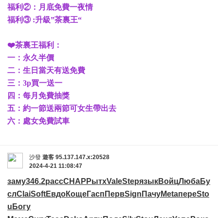
福利②：月底免費一夜情
福利③ :升級”茶裏王“
❤️茶裏王福利：
一：永久半價
二：生日當天有送免費
三：3p買一送一
四：每月免費抽獎
五：約一節送兩節可女生帶出去
六：處女免費試車
沙發
遊客
95.137.147.x:20528
2024-4-21 11:08:47
заму
346.2
расс
CHAP
Рытх
Vale
Step
язык
Войц
Люба
Бу
сл
Clai
Soft
Евдо
Коще
Гасп
Перв
Sign
Пачу
Meta
пере
Sto
u
Богу