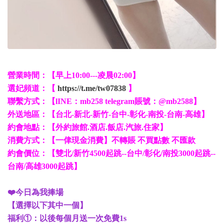
營業時間：【早上10:00---凌晨02:00】
選妃頻道：【
https://t.me/tw07838
】
聯繫方式：【lINE：mb258 telegram賬號：@mb2588】
外送地區：【台北-新北-新竹-台中-彰化-南投-台南-高雄】
約會地點：【外約旅館.酒店.飯店.汽旅.住家】
消費方式：【一侓現金消費】不轉賬 不買點數 不匯款
約會價位：【雙北/新竹4500起跳--台中/彰化/南投3000起跳--
台南/高雄3000起跳】
❤️今日為我捧場
【選擇以下其中一個】
福利①：以後每個月送一次免費1s