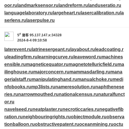
oor.ru
landmarksensor.ru
landreform.ru
landuseratio.ru
languagelaboratory.ru
largeheart.ru
lasercalibration.ru
la
serlens.ru
laserpulse.ru
#
5
遊客
95.137.147.x:34328
2024-8-4 09:10:58
laterevent.ru
latrinesergeant.ru
layabout.ru
leadcoating.r
u
leadingfirm.ru
learningcurve.ru
leaveword.ru
machines
ensible.ru
magneticequator.ru
magnetotelluricfield.ru
ma
ilinghouse.ru
majorconcern.ru
mammasdarling.ru
mana
gerialstaff.ru
manipulatinghand.ru
manualchoke.ru
medi
nfobooks.ru
mp3lists.ru
nameresolution.ru
naphthenese
ries.ru
narrowmouthed.ru
nationalcensus.ru
naturalfunct
or.ru
navelseed.ru
neatplaster.ru
necroticcaries.ru
negativefib
ration.ru
neighbouringrights.ru
objectmodule.ru
observa
tionballoon.ru
obstructivepatent.ru
oceanmining.ru
octu