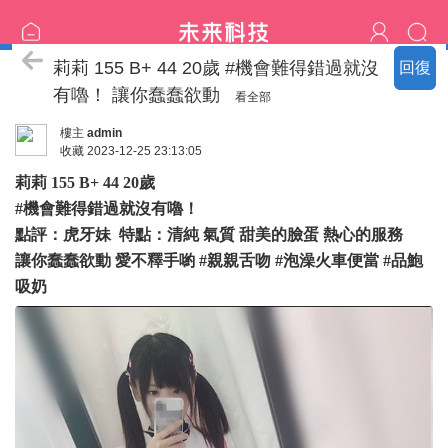
臺中の名單
莉莉 155 B+ 44 20歲 #機會難得錯過就沒
回復
有嚕！ 讓你蠢蠢欲動
看全部
樓主
admin
收藏
2023-12-25 23:13:05
莉莉 155 B+ 44 20歲
#機會難得錯過就沒有嚕！
點評：虎牙妹 特點：清純 氣質 甜美的臉蛋 熱心的服務
讓你蠢蠢欲動 愛不釋手喲 #親親舌吻 #泡澡火車便當 #品鮑
吸奶