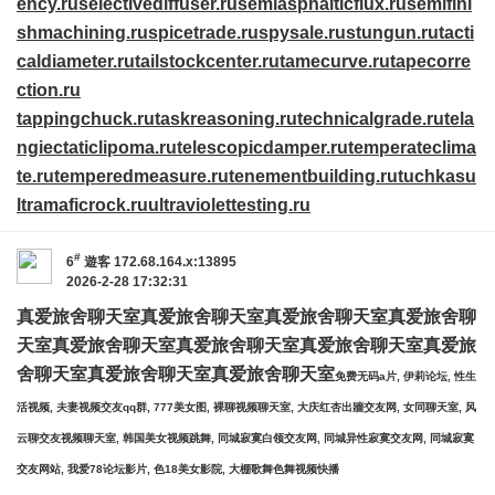
ency.ru
selectivediffuser.ru
semiasphalticflux.ru
semifini
shmachining.ru
spicetrade.ru
spysale.ru
stungun.ru
tacti
caldiameter.ru
tailstockcenter.ru
tamecurve.ru
tapecorre
ction.ru
tappingchuck.ru
taskreasoning.ru
technicalgrade.ru
tela
ngiectaticlipoma.ru
telescopicdamper.ru
temperateclima
te.ru
temperedmeasure.ru
tenementbuilding.ru
tuchkas
u
ltramaficrock.ru
ultraviolettesting.ru
#
6
遊客
172.68.164.x:13895
2026-2-28 17:32:31
真爱旅舍聊天室
真爱旅舍聊天室
真爱旅舍聊天室
真爱旅舍聊
天室
真爱旅舍聊天室
真爱旅舍聊天室
真爱旅舍聊天室
真爱旅
舍聊天室
真爱旅舍聊天室
真爱旅舍聊天室
免费无码a片, 伊莉论坛, 性生
活视频, 夫妻视频交友qq群, 777美女图, 裸聊视频聊天室, 大庆红杏出牆交友网, 女同聊天室, 风
云聊交友视频聊天室, 韩国美女视频跳舞, 同城寂寞白领交友网, 同城异性寂寞交友网, 同城寂寞
交友网站, 我爱78论坛影片, 色18美女影院, 大棚歌舞色舞视频快播