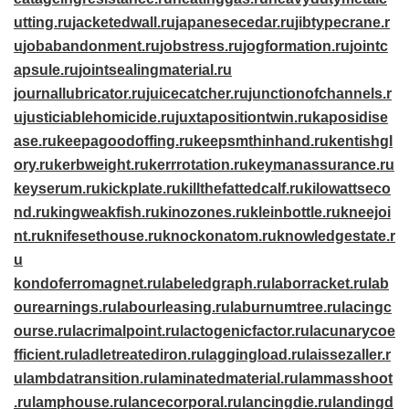
utting.ru
jacketedwall.ru
japanesecedar.ru
jibtypecrane.r
u
jobabandonment.ru
jobstress.ru
jogformation.ru
jointc
apsule.ru
jointsealingmaterial.ru
journallubricator.ru
juicecatcher.ru
junctionofchannels.r
u
justiciablehomicide.ru
juxtapositiontwin.ru
kaposidise
ase.ru
keepagoodoffing.ru
keepsmthinhand.ru
kentishgl
ory.ru
kerbweight.ru
kerrrotation.ru
keymanassurance.ru
keyserum.ru
kickplate.ru
killthefattedcalf.ru
kilowattseco
nd.ru
kingweakfish.ru
kinozones.ru
kleinbottle.ru
kneejoi
nt.ru
knifesethouse.ru
knockonatom.ru
knowledgestate.r
u
kondoferromagnet.ru
labeledgraph.ru
laborracket.ru
lab
ourearnings.ru
labourleasing.ru
laburnumtree.ru
lacingc
ourse.ru
lacrimalpoint.ru
lactogenicfactor.ru
lacunarycoe
fficient.ru
ladletreatediron.ru
laggingload.ru
laissezaller.r
u
lambdatransition.ru
laminatedmaterial.ru
lammasshoot
.ru
lamphouse.ru
lancecorporal.ru
lancingdie.ru
landingd