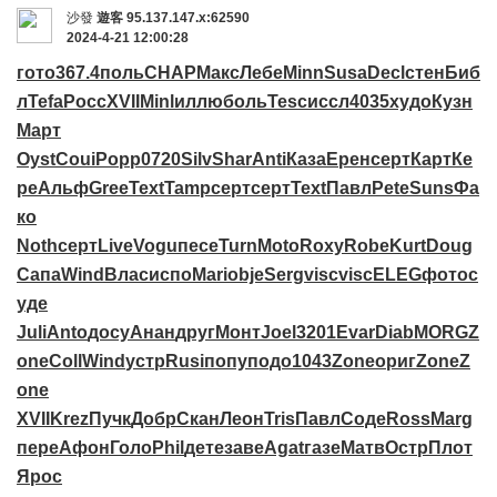
沙發
遊客
95.137.147.x:62590
2024-4-21 12:00:28
гото
367.4
поль
CHAP
Макс
Лебе
Minn
Susa
Decl
стен
Биб
л
Tefa
Росс
XVII
Minl
иллю
боль
Tesc
иссл
4035
худо
Кузн
Март
Oyst
Coui
Popp
0720
Silv
Shar
Anti
Каза
Ерен
серт
Карт
Ке
ре
Альф
Gree
Text
Tamp
серт
серт
Text
Павл
Pete
Suns
Фа
ко
Noth
серт
Live
Vogu
песе
Turn
Moto
Roxy
Robe
Kurt
Doug
Сапа
Wind
Влас
испо
Mari
obje
Serg
visc
visc
ELEG
фото
с
уде
Juli
Anto
досу
Анан
друг
Монт
Joel
3201
Evar
Diab
MORG
Z
one
Coll
Wind
устр
Rusi
попу
подо
1043
Zone
ориг
Zone
Z
one
XVII
Krez
Пучк
Добр
Скан
Леон
Tris
Павл
Соде
Ross
Marg
пере
Афон
Голо
Phil
дете
заве
Agat
газе
Матв
Остр
Плот
Ярос