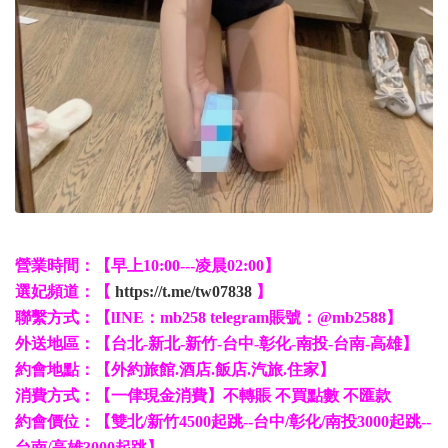
營業時間：【早上10:00---凌晨02:00】
選妃頻道：【
https://t.me/tw07838
】
聯繫方式：【lINE：mb258 telegram賬號：@mb2588】
外送地區：【台北-新北-新竹-台中-彰化-南投-台南-高雄】
約會地點：【外約旅館.酒店.飯店.汽旅.住家】
消費方式：【一侓現金消費】不轉賬 不買點數 不匯款
約會價位：【雙北/新竹4500起跳--台中/彰化/南投3000起跳--
台南/高雄3000起跳】