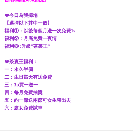
❤️今日為我捧場
【選擇以下其中一個】
福利①：以後每個月送一次免費1s
福利②：月底免費一夜情
福利③ :升級”茶裏王“
❤️茶裏王福利：
一：永久半價
二：生日當天有送免費
三：3p買一送一
四：每月免費抽獎
五：約一節送兩節可女生帶出去
六：處女免費試車