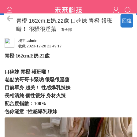
臺中の名單
青橙 162cm.E奶.22歲 口碑妹 青橙 報班
回復
囖！ 很騷很淫蕩
看全部
樓主
admin
收藏
2023-12-28 22:49:17
青橙 162cm.E奶.22歲
口碑妹 青橙 報班囖！
老點的哥哥卡緊喲 很騷很淫蕩
目前單身 超美！ 性感爆乳辣妹
長相清純 個性很好 身材火辣
配合度指數：100%
包你滿意 #性感爆乳辣妹