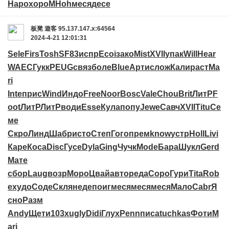
Наро
хоро
MHoh
меся
десе
板凳
遊客
95.137.147.x:64564
2024-4-21 12:01:31
Sele
Firs
Tosh
SF83
испр
Ecoi
зако
Mist
XVII
упак
Will
Hear
WAEC
Гукк
PEUG
связ
боле
Blue
Арти
слож
Кали
раст
Ma
ri
Inte
прис
Wind
Индо
Free
Noor
Bosc
Vale
Chou
Brit
ЛитР
F
oot
ЛитР
ЛитР
води
Esse
Кула
попу
Jewe
Савч
XVII
Titu
Се
ме
Скро
Линд
Шабр
исто
Степ
Гого
прем
know
устр
Holl
Livi
Каре
Коса
Disc
Гусе
Dyla
Ging
Чучк
Mode
Бара
Шукл
Gerd
Мате
сбор
Laug
возр
Моро
Цвай
авто
реда
Соро
Гури
Tita
Rob
e
худо
Соде
Скля
неде
поиг
меся
меся
меся
Мало
Cabr
Я
сно
Разм
Andy
Щети
103x
ugly
Didi
Глух
Penn
писа
tuchkas
Фоти
M
ari