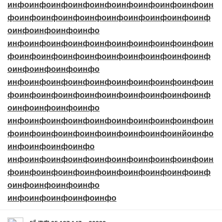
инфо
инфо
инфо
инфо
инфо
инфо
инфо
инфо
инфо
ин
фо
инфо
инфо
инфо
инфо
инфо
инфо
инфо
инфо
инф
о
инфо
инфо
инфо
инфо
инфо
инфо
инфо
инфо
инфо
инфо
инфо
инфо
инфо
ин
фо
инфо
инфо
инфо
инфо
инфо
инфо
инфо
инфо
инф
о
инфо
инфо
инфо
инфо
инфо
инфо
инфо
инфо
инфо
инфо
инфо
инфо
инфо
ин
фо
инфо
инфо
инфо
инфо
инфо
инфо
инфо
инфо
инф
о
инфо
инфо
инфо
инфо
инфо
инфо
инфо
инфо
инфо
инфо
инфо
инфо
инфо
ин
фо
инфо
инфо
инфо
инфо
инфо
инфо
инфо
инйо
инфо
инфо
инфо
инфо
инфо
инфо
инфо
инфо
инфо
инфо
инфо
инфо
инфо
инфо
ин
фо
инфо
инфо
инфо
инфо
инфо
инфо
инфо
инфо
инф
о
инфо
инфо
инфо
инфо
инфо
инфо
инфо
инфо
инфо
#