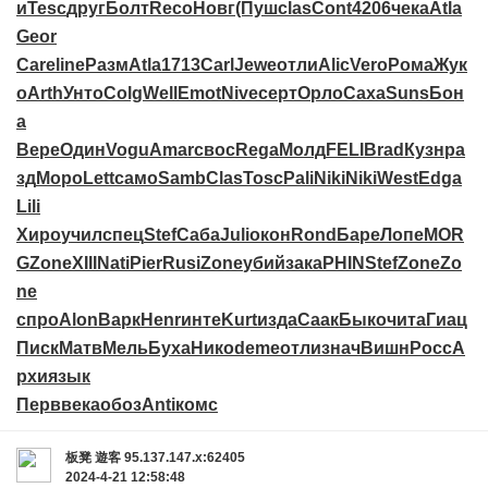
и
Tesc
друг
Болт
Reco
Новг
(Пуш
clas
Cont
4206
чека
Atla
Geor
Care
line
Разм
Atla
1713
Carl
Jewe
отли
Alic
Vero
Рома
Жук
о
Arth
Унто
Colg
Well
Emot
Nive
серт
Орло
Саха
Suns
Бон
а
Вере
Один
Vogu
Amar
свос
Rega
Молд
FELI
Brad
Кузн
ра
зд
Моро
Lett
само
Samb
Clas
Tosc
Pali
Niki
Niki
West
Edga
Lili
Хиро
учил
спец
Stef
Саба
Juli
окон
Rond
Баре
Лопе
MOR
G
Zone
XIII
Nati
Pier
Rusi
Zone
убий
зака
PHIN
Stef
Zone
Zo
ne
спро
Alon
Варк
Henr
инте
Kurt
изда
Саак
Быко
чита
Гиац
Писк
Матв
Мель
Буха
Нико
deme
отли
знач
Вишн
Росс
А
рхи
язык
Перв
века
обоз
Anti
комс
板凳
遊客
95.137.147.x:62405
2024-4-21 12:58:48