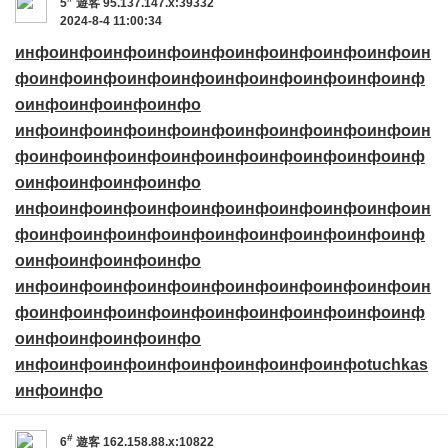
5
遊客
95.137.147.x:39332
2024-8-4 11:00:34
инфо
инфо
инфо
инфо
инфо
инфо
инфо
инфо
инфо
ин
фо
инфо
инфо
инфо
инфо
инфо
инфо
инфо
инфо
инф
о
инфо
инфо
инфо
инфо
инфо
инфо
инфо
инфо
инфо
инфо
инфо
инфо
инфо
ин
фо
инфо
инфо
инфо
инфо
инфо
инфо
инфо
инфо
инф
о
инфо
инфо
инфо
инфо
инфо
инфо
инфо
инфо
инфо
инфо
инфо
инфо
инфо
ин
фо
инфо
инфо
инфо
инфо
инфо
инфо
инфо
инфо
инф
о
инфо
инфо
инфо
инфо
инфо
инфо
инфо
инфо
инфо
инфо
инфо
инфо
инфо
ин
фо
инфо
инфо
инфо
инфо
инфо
инфо
инфо
инфо
инф
о
инфо
инфо
инфо
инфо
инфо
инфо
инфо
инфо
инфо
инфо
инфо
инфо
tuchkas
инфо
инфо
#
6
遊客
162.158.88.x:10822