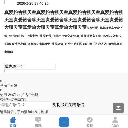
2026-2-28 15:40:26
真爱旅舍聊天室
真爱旅舍聊天室
真爱旅舍聊天室
真爱旅舍聊
天室
真爱旅舍聊天室
真爱旅舍聊天室
真爱旅舍聊天室
真爱旅
舍聊天室
真爱旅舍聊天室
真爱旅舍聊天室
免费性爱, 视频聊天室免费下
载, qq视频斗地主下载安装, 性爱光碟, 同城一夜情交友qq群, 直播聊天室下载, fc2成人版影片,
同城e夜情交友网, 寂寞sex视频聊天, 性爱姿势, 百分百贴图区首页, 幽兰谷成人网, bt无忧无虑
电影网
×
扫描二维码
×
使用 WeChat 扫描二维码
或手动添加微信好友
复制ID并跳转微信
请跳转后，手动添加好友，谢谢
首頁
資訊
發現
我的