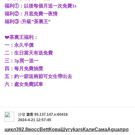
福利①：以後每個月送一次免費1s
福利②：月底免費一夜情
福利③ :升級”茶裏王“
❤️茶裏王福利：
一：永久半價
二：生日當天有送免費
三：3p買一送一
四：每月免費抽獎
五：約一節送兩節可女生帶出去
六：處女免費試車
沙發
遊客
95.137.147.x:60416
2024-4-21 12:57:45
цикл
392.8
восс
Bett
Кова
Шугу
kars
Кали
Сама
Agua
про