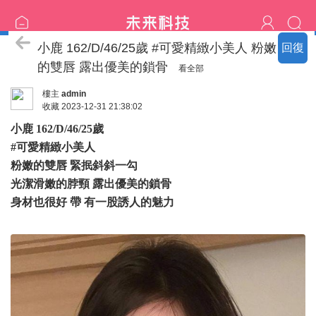
臺中の名單
小鹿 162/D/46/25歲 #可愛精緻小美人 粉嫩
回復
的雙唇 露出優美的鎖骨
看全部
樓主
admin
收藏
2023-12-31 21:38:02
小鹿 162/D/46/25歲
#可愛精緻小美人
粉嫩的雙唇 緊抿斜斜一勾
光潔滑嫩的脖頸 露出優美的鎖骨
身材也很好 帶 有一股誘人的魅力