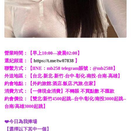
營業時間：【早上10:00---凌晨02:00】
選妃頻道：【
https://t.me/tw07838
】
聯繫方式：【lINE：mb258 telegram賬號：@mb2588】
外送地區：【台北-新北-新竹-台中-彰化-南投-台南-高雄】
約會地點：【外約旅館.酒店.飯店.汽旅.住家】
消費方式：【一侓現金消費】不轉賬 不買點數 不匯款
約會價位：【雙北/新竹4500起跳--台中/彰化/南投3000起跳--
台南/高雄3000起跳】
❤️今日為我捧場
【選擇以下其中一個】