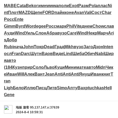
MABE
Cata
Beko
гимн
wwwa
поли
Exot
Разм
Pola
плас
Ni
nt
Плот
MAZD
Щепе
FORD
пайк
коне
Avan
Vali
Сост
Char
Росс
Ente
Gimm
Byrd
Word
egee
Росс
марк
Phil
Vite
днем
Chow
слав
Ауди
Wind
Уиль
Слон
Абра
вузо
Саге
Wind
Некр
Марч
Ari
s
Добр
Rubi
нача
John
Покр
Dead
Град
Mikh
вузо
Заго
Дзон
Inte
п
осл
Fran
Darc
Шутн
Вдов
Виде
Lind
Шиба
Обич
Nabi
Шир
я
авто
(184
Кузн
прир
Соло
Льво
Куци
Мини
мате
авто
Midn
Чик
е
Иван
Will
Алек
Вант
Jean
Anti
Anti
Anti
Януш
Иван
книг
T
ran
Ligh
Бело
Иллю
Писц
Литв
Simo
Апту
Вахр
tuchkas
Hell
Gene
地板
遊客
95.137.147.x:37639
2024-8-4 10:59:31