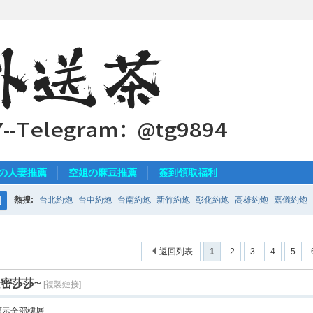
の人妻推薦
空姐の麻豆推薦
簽到領取福利
熱搜:
台北約炮
台中約炮
台南約炮
新竹約炮
彰化約炮
高雄約炮
嘉儀約炮
搜
索
返回列表
1
2
3
4
5
緊密莎莎~
[複製鏈接]
顯示全部樓層