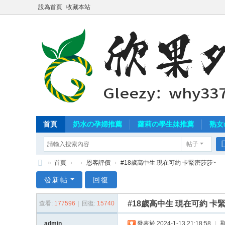
設為首頁
收藏本站
首頁
奶水の孕婦推薦
蘿莉の學生妹推薦
熟女
帖子
»
首頁
›
›
恩客評價
›
#18歲高中生 現在可約 卡緊密莎莎~
北
發新帖
回復
中
#18歲高中生 現在可約 卡
查看:
177596
|
回復:
15740
南
外
admin
發表於 2024-1-13 21:18:58
|