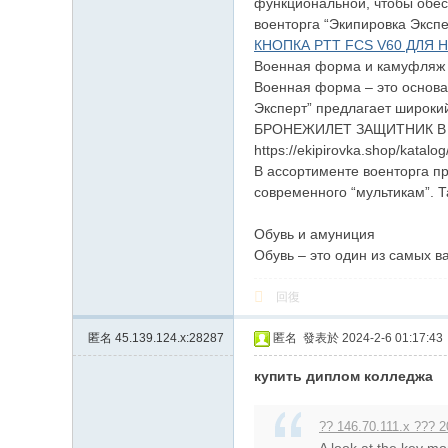
функциональной, чтобы обес
военторга “Экипировка Экспе
КНОПКА PTT FCS V60 ДЛЯ 
Военная форма и камуфляж
Военная форма – это основа
Эксперт” предлагает широкий
БРОНЕЖИЛЕТ ЗАЩИТНИК В
https://ekipirovka.shop/kata
В ассортименте военторга п
современного “мультикам”. Т
Обувь и амуниция
Обувь – это один из самых в
回復
匿名
45.139.124.x:28287
匿名
發表於 2024-2-6 01:17:43
купить диплом колледжа
?? 146.70.111.x ??? 2