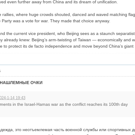
d even further away from China and its dream of unification.
ike rallies, where huge crowds shouted, danced and waved matching flag
e Party was a vote for war. They made that choice anyway.
nd the current vice president, who Beijing sees as a staunch separatist, 
 already knew: Beijing’s arm-twisting of Taiwan — economically and wi
ire to protect its de facto independence and move beyond China’s giant
6
 НАШЛЕМНЫЕ ОЧКИ
024-1-14 19:43
ments in the Israel-Hamas war as the conflict reaches its 100th day
 одежда, это неотъемлемая часть военной службы или спортивных 