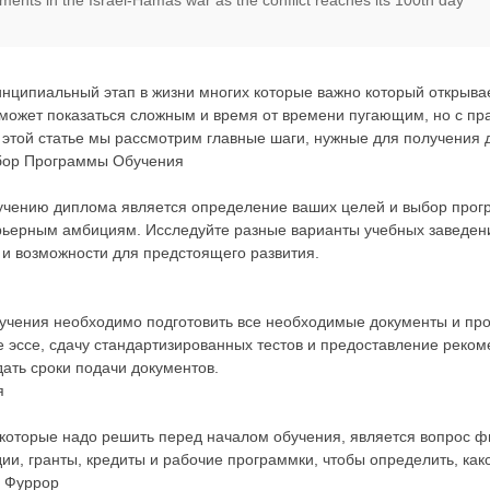
ments in the Israel-Hamas war as the conflict reaches its 100th day
инципиальный этап в жизни многих которые важно который открыва
 может показаться сложным и время от времени пугающим, но с пр
этой статье мы рассмотрим главные шаги, нужные для получения 
бор Программы Обучения
учению диплома является определение ваших целей и выбор прогр
рьерным амбициям. Исследуйте разные варианты учебных заведени
 и возможности для предстоящего развития.
чения необходимо подготовить все необходимые документы и про
е эссе, сдачу стандартизированных тестов и предоставление реко
ать сроки подачи документов.
я
 которые надо решить перед началом обучения, является вопрос 
дии, гранты, кредиты и рабочие программки, чтобы определить, ка
и Фуррор