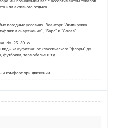
зоре мы познакомим вас с ассортиментом товаров
та или активного отдыха.
бых погодных условиях. Военторг “Экипировка
уфляж и снаряжение”, “Барс” и “Сплав”.
zima_do_25_30_c/
 виды камуфляжа: от классического “флоры” до
 футболки, термобелье и т.д.
ть и комфорт при движении.