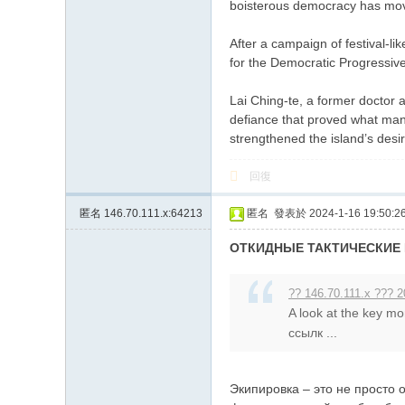
boisterous democracy has move
After a campaign of festival-l
for the Democratic Progressiv
Lai Ching-te, a former doctor a
defiance that proved what many
strengthened the island’s des
回復
匿名
146.70.111.x:64213
匿名
發表於 2024-1-16 19:50:2
ОТКИДНЫЕ ТАКТИЧЕСКИЕ
?? 146.70.111.x ??? 2
A look at the key mo
ссылк ...
Экипировка – это не просто