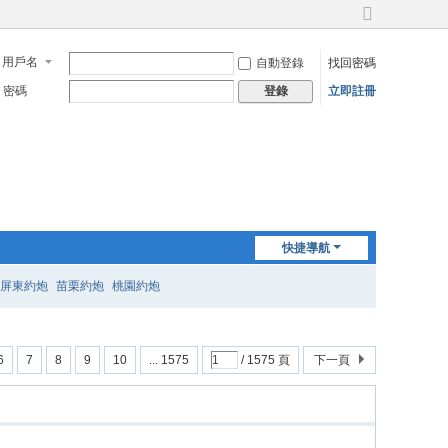
切
換
用戶名
自動登錄
找回密碼
到
寬
密碼
立即註冊
登錄
版
快捷導航
屏東約炮
苗栗約炮
桃園約炮
6
7
8
9
10
... 1575
/ 1575 頁
下一頁