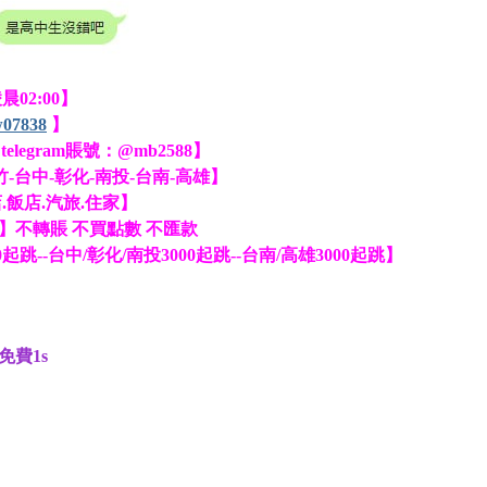
晨02:00】
tw07838
】
elegram賬號：@mb2588】
-台中-彰化-南投-台南-高雄】
.飯店.汽旅.住家】
】不轉賬 不買點數 不匯款
跳--台中/彰化/南投3000起跳--台南/高雄3000起跳】
費1s