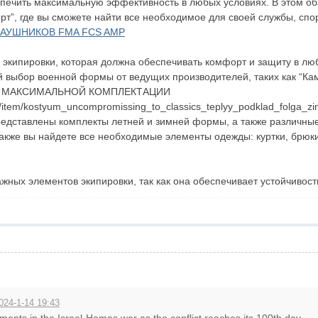
печить максимальную эффективность в любых условиях. В этом об
рт”, где вы сможете найти все необходимое для своей службы, спор
НАУШНИКОВ FMA FCS AMP
 экипировки, которая должна обеспечивать комфорт и защиту в лю
 выбор военной формы от ведущих производителей, таких как “Кам
 МАКСИМАЛЬНОЙ КОМПЛЕКТАЦИИ
log/item/kostyum_uncompromissing_to_classics_teplyy_podklad_folga_
редставлены комплекты летней и зимней формы, а также различные
акже вы найдете все необходимые элементы одежды: куртки, брюки,
ажных элементов экипировки, так как она обеспечивает устойчивос
024-1-14 19:43