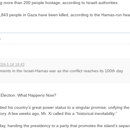
 more than 200 people hostage, according to Israeli authorities.
,843 people in Gaza have been killed, according to the Hamas-run heal
6
024-1-14 19:43
ments in the Israel-Hamas war as the conflict reaches its 100th day
s Election. What Happens Now?
s tied his country’s great power status to a singular promise: unifying
ory. A few weeks ago, Mr. Xi called this a “historical inevitability.”
ay, handing the presidency to a party that promotes the island’s separate