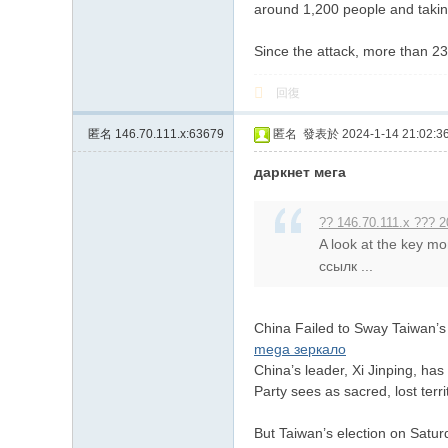
around 1,200 people and taking
Since the attack, more than 23
回復
匿名
146.70.111.x:63679
匿名
發表於 2024-1-14 21:02:3
даркнет мега
?? 146.70.111.x ??? 2
A look at the key mo
ссылк ...
China Failed to Sway Taiwan’
mega зеркало
China’s leader, Xi Jinping, ha
Party sees as sacred, lost territ
But Taiwan’s election on Saturd