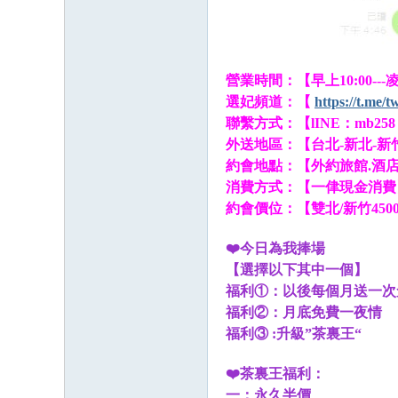
營業時間：【早上10:00---凌
選妃頻道：【
https://t.me/
聯繫方式：【lINE：mb258 t
外送地區：【台北-新北-新竹
約會地點：【外約旅館.酒店
消費方式：【一侓現金消費
約會價位：【雙北/新竹4500起
❤️今日為我捧場
【選擇以下其中一個】
福利①：以後每個月送一次免
福利②：月底免費一夜情
福利③ :升級”茶裏王“
❤️茶裏王福利：
一：永久半價