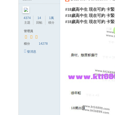
約
#18歲高中生 現在可約 卡
小
#18歲高中生 現在可約 卡
4374
14
1萬
姐
#18歲高中生 現在可約 卡
主題
回帖
積分
加
管理員
Gl
ee
積分
14278
zy
發消息
賬
號
w
hy
33
7