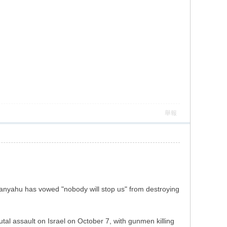
舉報
etanyahu has vowed "nobody will stop us" from destroying
utal assault on Israel on October 7, with gunmen killing