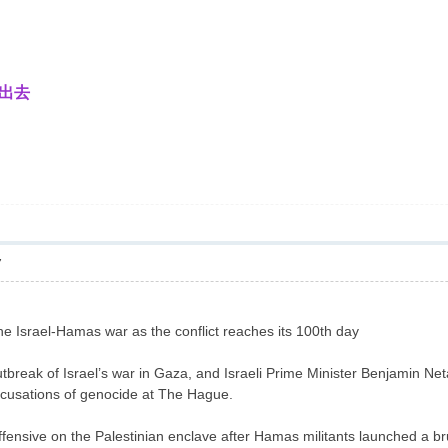
出去
7
he Israel-Hamas war as the conflict reaches its 100th day
utbreak of Israel’s war in Gaza, and Israeli Prime Minister Benjamin N
cusations of genocide at The Hague.
ffensive on the Palestinian enclave after Hamas militants launched a br