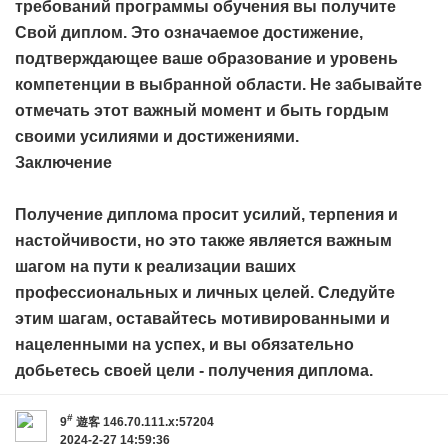
требований программы обучения вы получите
Свой диплом. Это означаемое достижение,
подтверждающее ваше образование и уровень
компетенции в выбранной области. Не забывайте
отмечать этот важный момент и быть гордым
своими усилиями и достижениями.
Заключение
Получение диплома просит усилий, терпения и
настойчивости, но это также является важным
шагом на пути к реализации ваших
профессиональных и личных целей. Следуйте
этим шагам, оставайтесь мотивированными и
нацеленными на успех, и вы обязательно
добьетесь своей цели - получения диплома.
#
9
遊客
146.70.111.x:57204
2024-2-27 14:59:36