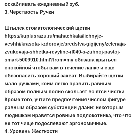
оскабливать ежедневный зуб.
3. Черствость Ручки
Штылек стоматологический щетки
https://kuplusrazu.ru/mahachkala/lichnyje-
veshhi/krasota-i-zdorovje/sredstva-gigijeny/zelenaja-
zvukovaja-shhetka-revyline-rl040-s-zubnoj-pastoj-
smart-5009910.html?from=my
обязана крыться
спокойной чтобы вам в течение лапке и еще
обезопасить хороший захват. Выбирайте щетки
мало ручками, коим легко править равным
образом полным-полно скользят во ятси чистки.
Кроме того, учтите предпочтения числом фигуре
равным образом субстанции длани: некоторым
людишкам нравятся ровные подлокотника, что-что
не тот чище подоспевают эргономичные.
4. Уровень Жесткости