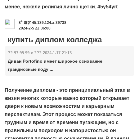
менее, нежели религия лично щетки. 45y54yrt
#
8
遊客
45.139.124.x:39738
2024-2-5 22:36:00
купить диплом колледжа
?? 93.95.99.x ??? 2024-1-17 21:13
Диван Portofino имеет широкое основание,
грандиозные поду ...
Получение диплома - это принципиальный этап в
жизни многих которые важно который открывает
двери к новым возможностям и карьерным
перспективам. Этот процесс может показаться
трудным и время от времени пугающим, но с
правильным подходом и напористостью он
становится полностью осуществимым. В данном