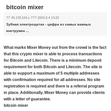
bitcoin mixer
?? 45.139.124.x ??? 2024-2-4 13:22
Зубная электрощетка - цифра из самых важных
инструмен ...
What marks Mixer Money out from the crowd is the fact
that this crypto mixer is able to process transactions
for Bitcoin and Litecoin. There is a minimum deposit
requirement for both Bitcoin and Litecoin. The site is
able to support a maximum of 5 multiple addresses
with confirmation required for all addresses. No site
registration is required and there is a referral program
in place. Additionally, Mixer Money can provide clients
with a letter of guarantee.
bitcoin mixer