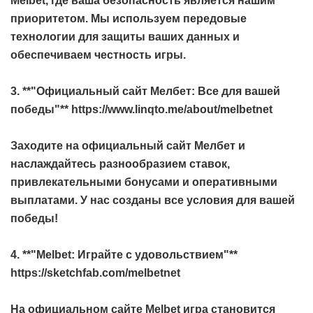
Melbet, где ваша безопасность является нашим
приоритетом. Мы используем передовые
технологии для защиты ваших данных и
обеспечиваем честность игры.
3. **"Официальный сайт Мелбет: Все для вашей
победы"** https://www.linqto.me/about/melbetnet
Заходите на официальный сайт Мелбет и
наслаждайтесь разнообразием ставок,
привлекательными бонусами и оперативными
выплатами. У нас созданы все условия для вашей
победы!
4. **"Melbet: Играйте с удовольствием"**
https://sketchfab.com/melbetnet
На официальном сайте Melbet игра становится