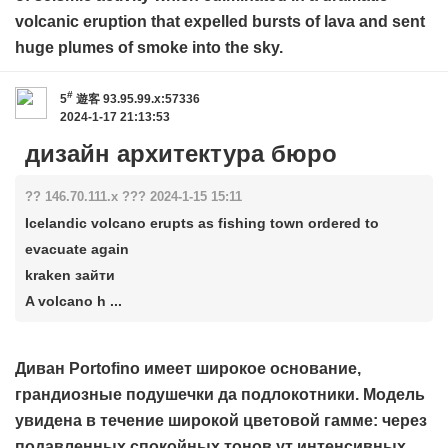
volcanic eruption that expelled bursts of lava and sent
huge plumes of smoke into the sky.
#
5
遊客
93.95.99.x:57336
2024-1-17 21:13:53
дизайн архитектура бюро
?? 146.70.111.x ??? 2024-1-15 15:11
Icelandic volcano erupts as fishing town ordered to
evacuate again
kraken зайти
A volcano h ...
Диван Portofino имеет широкое основание,
грандиозные подушечки да подлокотники. Модель
увидена в течение широкой цветовой гамме: через
подавленных спокойных тонов ут интенсивных