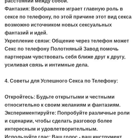
расстоянии между собой.
Фантазия: Воображение играет главную роль в
сексе по телефону, по этой причине этот вид секса
возможно источником новых сексуальных
фантазий и идей.
Укрепление связи: Общение через телефон может
Секс по телефону Полотняный Завод
помочь
партнерам чувствовать себя ближе друг к другу,
усиливая связь и интимные дела.
4. Советы для Успешного Секса по Телефону:
Откройтесь: Будьте открытыми и честными
относительно к своим желаниям и фантазиям.
Экспериментируйте: Попробуйте различные роли
и сценарии, чтобы сделать разговор более
интересным и удовлетворительным.
Используйте глас: Ваш голос - ваш инструмент,