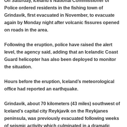
On Saturday, Iceland’s National Commissioner of
Police ordered residents in the fishing town of
Grindavik, first evacuated in November, to evacuate
again by Monday night after volcanic fissures opened
on roads in the area.
Following the eruption, police have raised the alert
level, the agency said, adding that an Icelandic Coast
Guard helicopter has also been deployed to monitor
the situation.
Hours before the eruption, Iceland’s meteorological
office had reported an earthquake.
Grindavik, about 70 kilometers (43 miles) southwest of
Iceland’s capital city Reykjavik on the Reykjanes
peninsula, was previously evacuated following weeks
of seismic activity which culminated in a dramatic