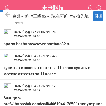
恩客評價
台北外約 #三缐藝人 現在可約 #先搶先贏
回復
看全部
#
34861
遊客
172.71.102.x:19266
2025-8-28 22:30:05
sports bet
https://www.sportbets32.ru
.
#
34862
遊客
104.23.221.x:39422
2025-8-28 22:34:35
купить в москве аттестат за 11 класс
купить в
москве аттестат за 11 класс
.
#
34863
遊客
104.23.217.x:19128
2025-8-28 22:34:47
Заходи <a
href="https://vk.com/wall64661944_7850">популярног