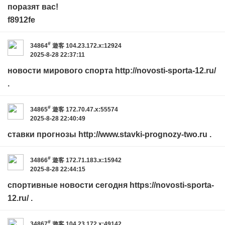
поразят вас!
f8912fe
#
34864
遊客
104.23.172.x:12924
2025-8-28 22:37:11
новости мирового спорта
http://novosti-sporta-12.ru/
.
#
34865
遊客
172.70.47.x:55574
2025-8-28 22:40:49
ставки прогнозы
http://www.stavki-prognozy-two.ru
.
#
34866
遊客
172.71.183.x:15942
2025-8-28 22:44:15
спортивные новости сегодня
https://novosti-sporta-
12.ru/
.
#
34867
遊客
104.23.172.x:49142