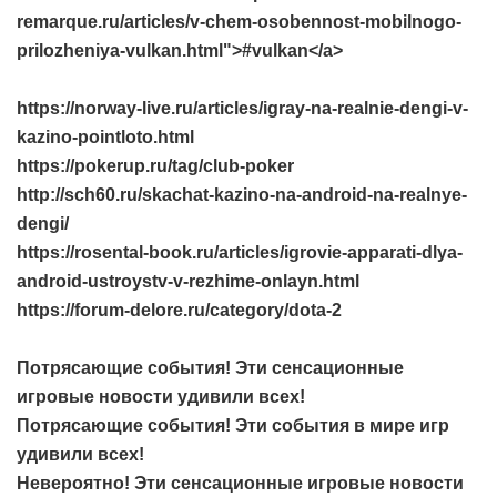
remarque.ru/articles/v-chem-osobennost-mobilnogo-
prilozheniya-vulkan.html">#vulkan</a>
https://norway-live.ru/articles/igray-na-realnie-dengi-v-
kazino-pointloto.html
https://pokerup.ru/tag/club-poker
http://sch60.ru/skachat-kazino-na-android-na-realnye-
dengi/
https://rosental-book.ru/articles/igrovie-apparati-dlya-
android-ustroystv-v-rezhime-onlayn.html
https://forum-delore.ru/category/dota-2
Потрясающие события! Эти сенсационные
игровые новости удивили всех!
Потрясающие события! Эти события в мире игр
удивили всех!
Невероятно! Эти сенсационные игровые новости