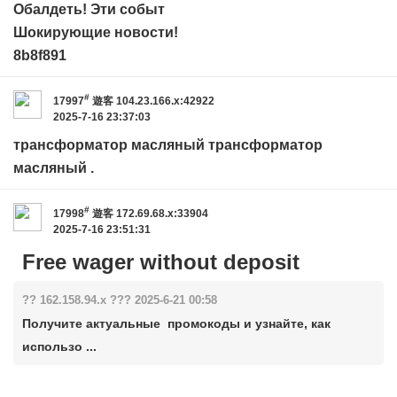
Обалдеть! Эти событ
Шокирующие новости!
8b8f891
#
17997
遊客
104.23.166.x:42922
2025-7-16 23:37:03
трансформатор масляный
трансформатор
масляный
.
#
17998
遊客
172.69.68.x:33904
2025-7-16 23:51:31
Free wager without deposit
?? 162.158.94.x ??? 2025-6-21 00:58
Получите актуальные промокоды и узнайте, как
использо ...