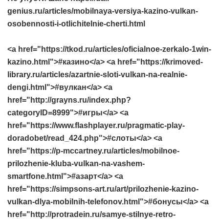
genius.ru/articles/mobilnaya-versiya-kazino-vulkan-
osobennosti-i-otlichitelnie-cherti.html
<a href="https://tkod.ru/articles/oficialnoe-zerkalo-1win-
kazino.html">#казино</a> <a href="https://krimoved-
library.ru/articles/azartnie-sloti-vulkan-na-realnie-
dengi.html">#вулкан</a> <a
href="http://grayns.ru/index.php?
categoryID=8999">#игры</a> <a
href="https://www.flashplayer.ru/pragmatic-play-
doradobet/read_424.php">#слоты</a> <a
href="https://p-mccartney.ru/articles/mobilnoe-
prilozhenie-kluba-vulkan-na-vashem-
smartfone.html">#азарт</a> <a
href="https://simpsons-art.ru/art/prilozhenie-kazino-
vulkan-dlya-mobilnih-telefonov.html">#бонусы</a> <a
href="http://protradein.ru/samye-stilnye-retro-