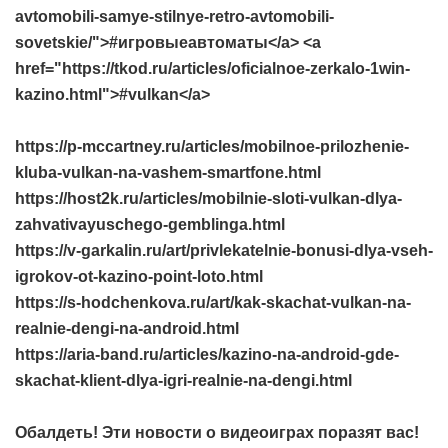
avtomobili-samye-stilnye-retro-avtomobili-
sovetskie/">#игровыеавтоматы</a> <a
href="https://tkod.ru/articles/oficialnoe-zerkalo-1win-
kazino.html">#vulkan</a>
https://p-mccartney.ru/articles/mobilnoe-prilozhenie-
kluba-vulkan-na-vashem-smartfone.html
https://host2k.ru/articles/mobilnie-sloti-vulkan-dlya-
zahvativayuschego-gemblinga.html
https://v-garkalin.ru/art/privlekatelnie-bonusi-dlya-vseh-
igrokov-ot-kazino-point-loto.html
https://s-hodchenkova.ru/art/kak-skachat-vulkan-na-
realnie-dengi-na-android.html
https://aria-band.ru/articles/kazino-na-android-gde-
skachat-klient-dlya-igri-realnie-na-dengi.html
Обалдеть! Эти новости о видеоиграх поразят вас!