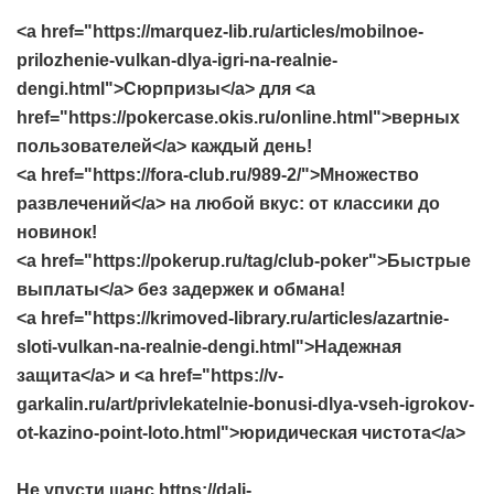
<a href="https://marquez-lib.ru/articles/mobilnoe-
prilozhenie-vulkan-dlya-igri-na-realnie-
dengi.html">Сюрпризы</a> для <a
href="https://pokercase.okis.ru/online.html">верных
пользователей</a> каждый день!
<a href="https://fora-club.ru/989-2/">Множество
развлечений</a> на любой вкус: от классики до
новинок!
<a href="https://pokerup.ru/tag/club-poker">Быстрые
выплаты</a> без задержек и обмана!
<a href="https://krimoved-library.ru/articles/azartnie-
sloti-vulkan-na-realnie-dengi.html">Надежная
защита</a> и <a href="https://v-
garkalin.ru/art/privlekatelnie-bonusi-dlya-vseh-igrokov-
ot-kazino-point-loto.html">юридическая чистота</a>
Не упусти шанс https://dali-