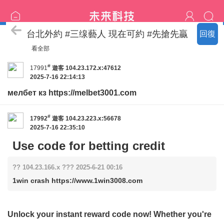
恩客評價
台北外約 #三缐藝人 現在可約 #先搶先贏
回復
看全部
#
17991
遊客
104.23.172.x:47612
2025-7-16 22:14:13
мелбет кз
https://melbet3001.com
#
17992
遊客
104.23.223.x:56678
2025-7-16 22:35:10
Use code for betting credit
?? 104.23.166.x ??? 2025-6-21 00:16
1win crash https://www.1win3008.com
Unlock your instant reward code now! Whether you're