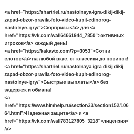
<a href="https://shartriel.ru/nastolnaya-igra-dikij-dikij-
zapad-obzor-pravila-foto-video-kupit-edinorog-
nastolnye-igry/">Сюрпризы</a> для <a
href="https://vk.com/wall64661944_7850">активных
игроков</a> каждый день!
<a href="https://kakavto.com/?p=3053">Сотни
слотов</a> на любой вкус: от классики до новинок!
<a href="https://shartriel.ru/nastolnaya-igra-dikij-dikij-
zapad-obzor-pravila-foto-video-kupit-edinorog-
nastolnye-igry/">Быстрые выплаты</a> без
задержек и обмана!
<a
href="https://www.himhelp.ru/section33/section152/106
64.html">Надежная защита</a> и <a
href="https://vk.com/wall783127805_3218">лицензия<
/a>