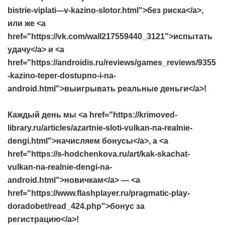
bistrie-viplati---v-kazino-slotor.html">без риска</a>,
или же <a
href="https://vk.com/wall217559440_3121">испытать
удачу</a> и <a
href="https://androidis.ru/reviews/games_reviews/9355
-kazino-teper-dostupno-i-na-
android.html">выигрывать реальные деньги</a>!
Каждый день мы <a href="https://krimoved-
library.ru/articles/azartnie-sloti-vulkan-na-realnie-
dengi.html">начисляем бонусы</a>, а <a
href="https://s-hodchenkova.ru/art/kak-skachat-
vulkan-na-realnie-dengi-na-
android.html">новичкам</a> — <a
href="https://www.flashplayer.ru/pragmatic-play-
doradobet/read_424.php">бонус за
регистрацию</a>!