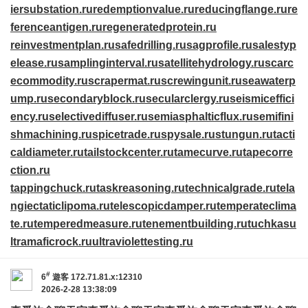
iersubstation.ru
redemptionvalue.ru
reducingflange.ru
re
ferenceantigen.ru
regeneratedprotein.ru
reinvestmentplan.ru
safedrilling.ru
sagprofile.ru
salestyp
elease.ru
samplinginterval.ru
satellitehydrology.ru
scarc
ecommodity.ru
scrapermat.ru
screwingunit.ru
seawaterp
ump.ru
secondaryblock.ru
secularclergy.ru
seismiceffici
ency.ru
selectivediffuser.ru
semiasphalticflux.ru
semifini
shmachining.ru
spicetrade.ru
spysale.ru
stungun.ru
tacti
caldiameter.ru
tailstockcenter.ru
tamecurve.ru
tapecorre
ction.ru
tappingchuck.ru
taskreasoning.ru
technicalgrade.ru
tela
ngiectaticlipoma.ru
telescopicdamper.ru
temperateclima
te.ru
temperedmeasure.ru
tenementbuilding.ru
tuchkas
u
ltramaficrock.ru
ultraviolettesting.ru
#
6
遊客
172.71.81.x:12310
2026-2-28 13:38:09