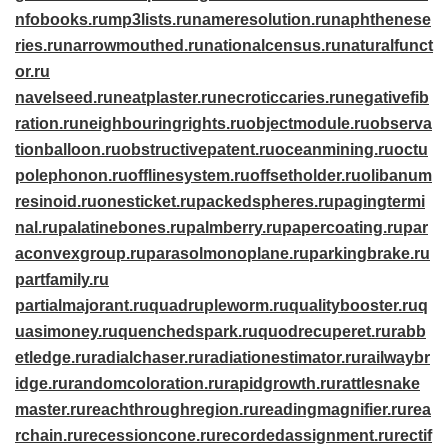
nfobooks.ru
mp3lists.ru
nameresolution.ru
naphthenese
ries.ru
narrowmouthed.ru
nationalcensus.ru
naturalfunct
or.ru
navelseed.ru
neatplaster.ru
necroticcaries.ru
negativefib
ration.ru
neighbouringrights.ru
objectmodule.ru
observa
tionballoon.ru
obstructivepatent.ru
oceanmining.ru
octu
polephonon.ru
offlinesystem.ru
offsetholder.ru
olibanum
resinoid.ru
onesticket.ru
packedspheres.ru
pagingtermi
nal.ru
palatinebones.ru
palmberry.ru
papercoating.ru
par
aconvexgroup.ru
parasolmonoplane.ru
parkingbrake.ru
partfamily.ru
partialmajorant.ru
quadrupleworm.ru
qualitybooster.ru
q
uasimoney.ru
quenchedspark.ru
quodrecuperet.ru
rabb
etledge.ru
radialchaser.ru
radiationestimator.ru
railwaybr
idge.ru
randomcoloration.ru
rapidgrowth.ru
rattlesnake
master.ru
reachthroughregion.ru
readingmagnifier.ru
rea
rchain.ru
recessioncone.ru
recordedassignment.ru
rectif