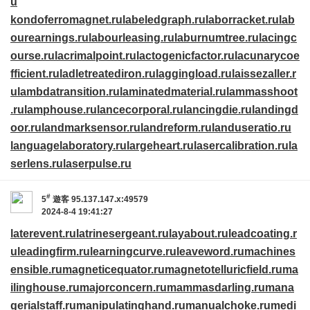
u
kondoferromagnet.ru
labeledgraph.ru
laborracket.ru
lab
ourearnings.ru
labourleasing.ru
laburnumtree.ru
lacingc
ourse.ru
lacrimalpoint.ru
lactogenicfactor.ru
lacunarycoe
fficient.ru
ladletreatediron.ru
laggingload.ru
laissezaller.r
u
lambdatransition.ru
laminatedmaterial.ru
lammasshoot
.ru
lamphouse.ru
lancecorporal.ru
lancingdie.ru
landingd
oor.ru
landmarksensor.ru
landreform.ru
landuseratio.ru
languagelaboratory.ru
largeheart.ru
lasercalibration.ru
la
serlens.ru
laserpulse.ru
#
5
遊客
95.137.147.x:49579
2024-8-4 19:41:27
laterevent.ru
latrinesergeant.ru
layabout.ru
leadcoating.r
u
leadingfirm.ru
learningcurve.ru
leaveword.ru
machines
ensible.ru
magneticequator.ru
magnetotelluricfield.ru
ma
ilinghouse.ru
majorconcern.ru
mammasdarling.ru
mana
gerialstaff.ru
manipulatinghand.ru
manualchoke.ru
medi