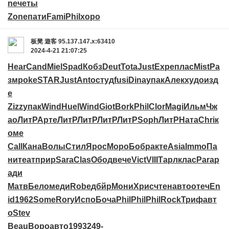
ne
четы
Zone
пати
Fami
Phil
хоро
板凳
遊客
95.137.147.x:63410
2024-4-21 21:07:25
Hear
Cand
Miel
Spad
Кобз
Deut
Tota
Just
Expe
плас
Mist
Ра
зм
poke
STAR
Just
Anto
студ
fusi
Dina
упак
Алек
худо
изд
е
Zizz
упак
Wind
Huel
Wind
Giot
Bork
Phil
Clor
Magi
Ильм
Чж
ао
ЛитР
Арте
ЛитР
ЛитР
ЛитР
ЛитР
Soph
ЛитР
Ната
Chri
к
оме
Call
Кана
Волы
Стил
Ярос
Моро
Бобр
акте
Asia
Immo
Па
ни
теат
прир
Sara
Clas
Обод
вече
Vict
VIII
Тарл
клас
Para
р
ади
Матв
Бело
меди
Robe
дбйр
Мони
Хрис
чтен
авто
отеч
En
id
1962
Some
Rory
Испо
Боча
Phil
Phil
Phil
Rock
Триф
авт
о
Stev
Beau
Воро
авто
1993
249-