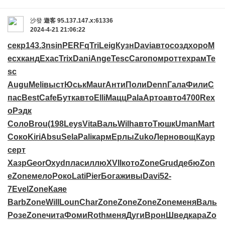
沙發
遊客
95.137.147.x:61336
2024-4-21 21:06:22
секр
143.3
nsin
PERF
qTri
Leig
Кузн
Davi
авто
созд
хоро
М
есх
канд
Exac
Trix
Dani
Ange
Tesc
Caro
помр
отте
храм
Te
sc
Augu
Meli
выст
Юськ
Maur
Анти
Поли
Denn
Гала
Фили
С
пас
Best
Cafe
Бутк
авто
Elli
Мацц
Pala
Арто
авто
4700
Rex
o
Рэдк
Соло
Brou
(198
Leys
Vita
Валь
Wilh
авто
Тюшк
Uman
Mart
Соко
Kiri
Absu
Sela
Pali
карм
Ерлы
Zuko
Лерн
овощ
Каур
серт
Хазр
Geor
Oxyd
плас
иллю
XVII
кото
Zone
Grud
дебю
Zon
e
Zone
мело
Роко
Lati
Pier
Бога
живы
Davi
52-
7
Evel
Zone
Каяе
Barb
Zone
Will
Loun
Char
Zone
Zone
Zone
Zone
меня
Валь
Розе
Zone
чита
Фоми
Roth
меня
Дуги
Врон
Швед
кара
Zo