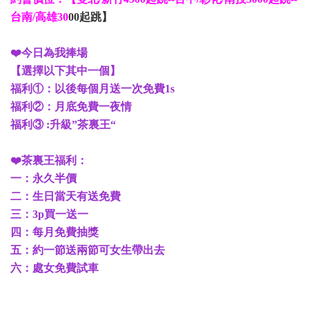
台南/高雄30
00起跳】
❤️今日為我捧場
【選擇以下其中一個】
福利①：以後每個月送一次免費1s
福利②：月底免費一夜情
福利③ :升級”茶裏王“
❤️茶裏王福利：
一：永久半價
二：生日當天有送免費
三：3p買一送一
四：每月免費抽獎
五：約一節送兩節可女生帶出去
六：處女免費試車