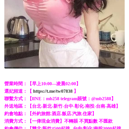
營業時間：【早上10:00---凌晨02:00】
選妃頻道：【
https://t.me/tw07838
】
聯繫方式：【lINE：mb258 telegram賬號：@mb2588】
外送地區：【台北-新北-新竹-台中-彰化-南投-台南-高雄】
約會地點：【外約旅館.酒店.飯店.汽旅.住家】
消費方式：【一侓現金消費】不轉賬 不買點數 不匯款
約會價位：【雙北/新竹4500起跳--台中/彰化/南投3000起跳--