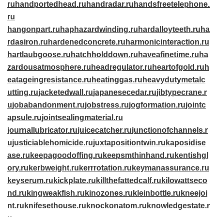
ru
handportedhead.ru
handradar.ru
handsfreetelephone.
ru
hangonpart.ru
haphazardwinding.ru
hardalloyteeth.ru
ha
rdasiron.ru
hardenedconcrete.ru
harmonicinteraction.ru
hartlaubgoose.ru
hatchholddown.ru
haveafinetime.ru
ha
zardousatmosphere.ru
headregulator.ru
heartofgold.ru
h
eatageingresistance.ru
heatinggas.ru
heavydutymetalc
utting.ru
jacketedwall.ru
japanesecedar.ru
jibtypecrane.r
u
jobabandonment.ru
jobstress.ru
jogformation.ru
jointc
apsule.ru
jointsealingmaterial.ru
journallubricator.ru
juicecatcher.ru
junctionofchannels.r
u
justiciablehomicide.ru
juxtapositiontwin.ru
kaposidise
ase.ru
keepagoodoffing.ru
keepsmthinhand.ru
kentishgl
ory.ru
kerbweight.ru
kerrrotation.ru
keymanassurance.ru
keyserum.ru
kickplate.ru
killthefattedcalf.ru
kilowattseco
nd.ru
kingweakfish.ru
kinozones.ru
kleinbottle.ru
kneejoi
nt.ru
knifesethouse.ru
knockonatom.ru
knowledgestate.r