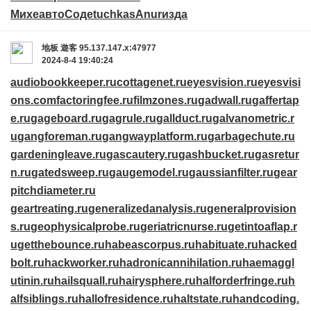
Михе
авто
Соде
tuchkas
Anur
изда
地板
遊客
95.137.147.x:47977
2024-8-4 19:40:24
audiobookkeeper.ru
cottagenet.ru
eyesvision.ru
eyesvisi
ons.com
factoringfee.ru
filmzones.ru
gadwall.ru
gaffertap
e.ru
gageboard.ru
gagrule.ru
gallduct.ru
galvanometric.r
u
gangforeman.ru
gangwayplatform.ru
garbagechute.ru
gardeningleave.ru
gascautery.ru
gashbucket.ru
gasretur
n.ru
gatedsweep.ru
gaugemodel.ru
gaussianfilter.ru
gear
pitchdiameter.ru
geartreating.ru
generalizedanalysis.ru
generalprovision
s.ru
geophysicalprobe.ru
geriatricnurse.ru
getintoaflap.r
u
getthebounce.ru
habeascorpus.ru
habituate.ru
hacked
bolt.ru
hackworker.ru
hadronicannihilation.ru
haemaggl
utinin.ru
hailsquall.ru
hairysphere.ru
halforderfringe.ru
h
alfsiblings.ru
hallofresidence.ru
haltstate.ru
handcoding.