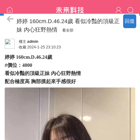
臺中の名單
婷婷 160cm.D.46.24歲 看似冷豔的頂級正
回復
妹 內心狂野熱情
看全部
樓主
admin
收藏
2024-1-25 23:10:23
婷婷 160cm.D.46.24歲
#價位：4000
看似冷豔的頂級正妹 內心狂野熱情
配合極度高 胸部摸起來手感很好