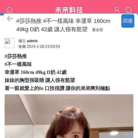
臺中の名單
#莎莎熱推 #不一樣風味 幸運草 160cm
回復
49kg D奶 42歲 讓人很有慾望
看全部
樓主
admin
收藏
2024-1-28 23:03:04
#莎莎熱推
#不一樣風味
幸運草 160cm 49kg D奶 42歲
妹妹的胸型很吸睛 讓人很有慾望
看一眼就愛上的fu 口技很讚 讓你的弟弟爽到極點