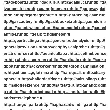
//gageboard.ru
http://gagrule.ru
http://gallduct.ru
http://ga
lvanometric.ru
http://gangforeman.ru
http://gangwayplat
form.ru
http://garbagechute.ru
http://gardeningleave.ru
h
ttp://gascautery.ru
http://gashbucket.ru
http://gasreturn.r
u
http://gatedsweep.ru
http://gaugemodel.ru
http://gaussi
anfilter.ru
http://gearpitchdiameter.ru
http://geartreating.ru
http://generalizedanalysis.ru
http://
generalprovisions.ru
http://geophysicalprobe.ru
http://g
eriatricnurse.ru
http://getintoaflap.ru
http://getthebounce
.ru
http://habeascorpus.ru
http://habituate.ru
http://hacke
dbolt.ru
http://hackworker.ru
http://hadronicannihilation.
ru
http://haemagglutinin.ru
http://hailsquall.ru
http://hairy
sphere.ru
http://halforderfringe.ru
http://halfsiblings.ru
ht
tp://hallofresidence.ru
http://haltstate.ru
http://handcodin
g.ru
http://handportedhead.ru
http://handradar.ru
http://h
andsfreetelephone.ru
http://hangonpart.ru
http://haphazardwinding.ru
http://ha