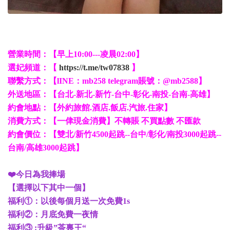
營業時間：【早上10:00---凌晨02:00】
選妃頻道：【
https://t.me/tw07838
】
聯繫方式：【lINE：mb258 telegram賬號：@mb2588】
外送地區：【台北-新北-新竹-台中-彰化-南投-台南-高雄】
約會地點：【外約旅館.酒店.飯店.汽旅.住家】
消費方式：【一侓現金消費】不轉賬 不買點數 不匯款
約會價位：【雙北/新竹4500起跳--台中/彰化/南投3000起跳--
台南/高雄3000起跳】
❤️今日為我捧場
【選擇以下其中一個】
福利①：以後每個月送一次免費1s
福利②：月底免費一夜情
福利③ :升級”茶裏王“