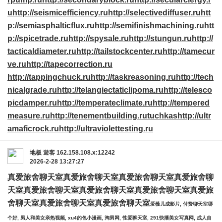
u
http://seismicefficiency.ru
http://selectivediffuser.ru
htt
p://semiasphalticflux.ru
http://semifinishmachining.ru
htt
p://spicetrade.ru
http://spysale.ru
http://stungun.ru
http://
tacticaldiameter.ru
http://tailstockcenter.ru
http://tamecur
ve.ru
http://tapecorrection.ru
http://tappingchuck.ru
http://taskreasoning.ru
http://tech
nicalgrade.ru
http://telangiectaticlipoma.ru
http://telesco
picdamper.ru
http://temperateclimate.ru
http://tempered
measure.ru
http://tenementbuilding.ru
tuchkas
http://ultr
amaficrock.ru
http://ultraviolettesting.ru
地板
遊客
162.158.108.x:12242
2026-2-28 13:27:27
真爱旅舍聊天室
真爱旅舍聊天室
真爱旅舍聊天室
真爱旅舍聊
天室
真爱旅舍聊天室
真爱旅舍聊天室
真爱旅舍聊天室
真爱旅
舍聊天室
真爱旅舍聊天室
真爱旅舍聊天室
爱薇儿成影片, 付费聊天室哪
个好, 男人和美女亲热视频, xu4的色小漫画, 淘男网, 性爱聊天室, 291快播美女写真网, 成人自