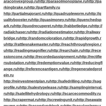
araconvexgroup.ru
http://parasolmonoplane.ru
http://pa
rkingbrake.ru
http://partfamily.ru
http://partialmajorant.ru
http://quadrupleworm.ru
http://q
ualitybooster.ru
http://quasimoney.ru
http://quenchedsp
ark.ru
http://quodrecuperet.ru
http://rabbetledge.ru
http://
radialchaser.ru
http://radiationestimator.ru
http://railway
bridge.ru
http://randomcoloration.ru
http://rapidgrowth.r
u
http://rattlesnakemaster.ru
http://reachthroughregion.r
u
http://readingmagnifier.ru
http://rearchain.ru
http://rece
ssioncone.ru
http://recordedassignment.ru
http://rectifie
rsubstation.ru
http://redemptionvalue.ru
http://reducingfl
ange.ru
http://referenceantigen.ru
http://regeneratedprot
ein.ru
http://reinvestmentplan.ru
http://safedrilling.ru
http://sag
profile.ru
http://salestypelease.ru
http://samplinginterval.
ru
http://satellitehydrology.ru
http://scarcecommodity.ru
http://scrapermat.ru
http://screwingunit.ru
http://seawate
rpump.ru
http://secondaryblock.ru
http://secularclergy.r