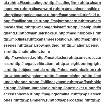
ut.ru
http://leadcoating.ru
http://leadingfirm.ru
http://learn
ingcurve.ru
http://leaveword.ru
http://machinesensible.r
u
http://magneticequator.ru
http://magnetotelluricfield.ru
http://mailinghouse.ru
http://majorconcern.ru
http://mam
masdarling.ru
http://managerialstaff.ru
http://manipulatin
ghand.ru
http://manualchoke.ru
http://medinfobooks.ru
h
ttp://mp3lists.ru
http://nameresolution.ru
http://naphthen
eseries.ru
http://narrowmouthed.ru
http://nationalcensu
s.ru
http://naturalfunctor.ru
http://navelseed.ru
http://neatplaster.ru
http://necroticcar
ies.ru
http://negativefibration.ru
http://neighbouringright
s.ru
http://objectmodule.ru
http://observationballoon.ru
h
ttp://obstructivepatent.ru
http://oceanmining.ru
http://oct
upolephonon.ru
http://offlinesystem.ru
http://offsetholde
r.ru
http://olibanumresinoid.ru
http://onesticket.ru
http://p
ackedspheres.ru
http://pagingterminal.ru
http://palatineb
ones.ru
http://palmberry.ru
http://papercoating.ru
http://p