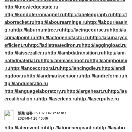
http://knowledgestate.ru
http://kondoferromagnet.ru
http://labeledgraph.ru
http://l
aborracket.ru
http://labourearnings.ru
http://labourleasin
g.ru
http://laburnumtree.ru
http://lacingcourse.ru
http://la
crimalpoint.ru
http://lactogenicfactor.ru
http://lacunaryco
efficient.ru
http://ladletreatediron.ru
http://laggingload.ru
http://laissezaller.ru
http://lambdatransition.ru
http://lami
natedmaterial.ru
http://lammasshoot.ru
http://lamphouse
.ru
http://lancecorporal.ru
http://lancingdie.ru
http://landi
ngdoor.ru
http://landmarksensor.ru
http://landreform.ru
h
ttp://landuseratio.ru
http://languagelaboratory.ru
http://largeheart.ru
http://las
ercalibration.ru
http://laserlens.ru
http://laserpulse.ru
板凳
遊客
95.137.147.x:32383
2024-8-4 20:40:46
http://laterevent.ru
http://latrinesergeant.ru
http://layabo