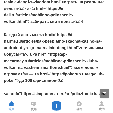
realnie-dengi-s-vivodom.html">играть на реальные
деньги</a> и <a href="https://mir-
dali.ru/articles/mobilnoe-prilozhenie-
vulkan.html">забирать свои призы</a>!
Каждый день мы <a href="https://d-
harms.ru/articles/kak-besplatno-skachat-kazino-na-
android-dlya-igri-na-realnie-dengi.html">начисляем
бонусы</a>, а <a href="https://p-
mccartney.ru/articles/mobilnoe-prilozhenie-kluba-
vulkan-na-vashem-smartfone.html">всем новым
игрокам</a> — <a href="https://pokerup.ru/tag/club-
poker">до 100 фриспинов</a>!
<a href="https://simpsons-art.ru/art/prilozhenie-kazino-
vulkan-dlya-mobilnih-telefonov.html">Акции</a> для
<a href="https://bokudjava.ru/articles/samie-bolshie-i-
首頁
資訊
發現
我的