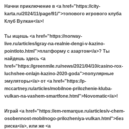
Начни приключение в <a href="https://city-
karta.ru/2024/11/page/91/">топового игрового клуба
Клуб Вулкан</a>!
Ты ищешь <a href="https://norway-
live.ru/articles/igray-na-realnie-dengi-v-kazino-
pointloto.html">платформу с азартом</a>? Ты
найдешь здесь <a
href="https://greenmile.ru/news/2021/04/10/casino-rox-
luchshee-onlajn-kazino-2020-goda">популярные
эмуляторы</a> от <a href="https://p-
mccartney.ru/articles/mobilnoe-prilozhenie-kluba-
vulkan-na-vashem-smartfone.html">Novomatic</a>!
Играй <a href="https://em-remarque.ru/articles/v-chem-
osobennost-mobilnogo-prilozheniya-vulkan.html">без
риска</a>, или же <a