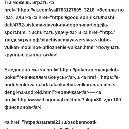
Ты можешь играть <a
href="https://vk.com/wall783127805_3218">бесплатно
</a>, или же <a href="https://good-sonnik.ru/nashi-
deti/4792-sistema-stavok-na-dogon-martingejla-
sport.html">испытать удачу</a> и <a href="http://
тандемгруп.рф/skachivaemaya-versiya-v-klube-
vulkan-mobilnoe-prilozhenie-vulkan.html">получать
крупные выплаты</a>!
Ежедневно мы <a href="https://pokerup.ru/tag/club-
poker">начисляем бонусы</a>, а <a href="https://s-
hodchenkova.ru/art/kak-skachat-vulkan-na-realnie-
dengi-na-android.html">новичкам</a> — <a
href="http://www.diagonaal.ee/dmb/?skip=80">до 100
фриспинов</a>!
<a href="https://staratel21.ru/osobennosti-