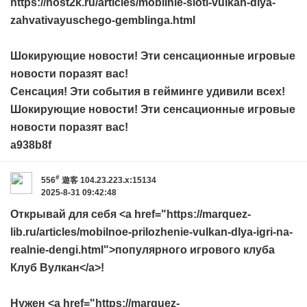
https://host2k.ru/articles/mobilnie-sloti-vulkan-dlya-
zahvativayuschego-gemblinga.html
Шокирующие новости! Эти сенсационные игровые
новости поразят вас!
Сенсация! Эти события в гейминге удивили всех!
Шокирующие новости! Эти сенсационные игровые
новости поразят вас!
a938b8f
#
556
遊客
104.23.223.x:15134
2025-8-31 09:42:48
Открывай для себя <a href="https://marquez-
lib.ru/articles/mobilnoe-prilozhenie-vulkan-dlya-igri-na-
realnie-dengi.html">популярного игрового клуба
Клуб Вулкан</a>!
Нужен <a href="https://marquez-