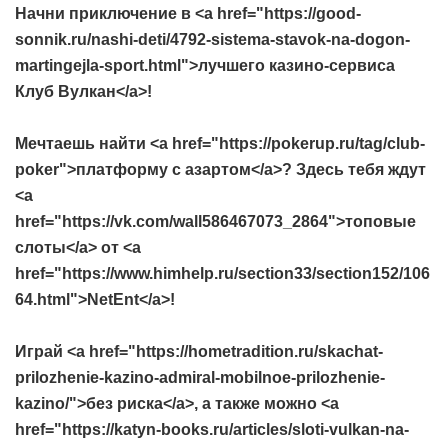
Начни приключение в <a href="https://good-
sonnik.ru/nashi-deti/4792-sistema-stavok-na-dogon-
martingejla-sport.html">лучшего казино-сервиса
Клуб Вулкан</a>!
Мечтаешь найти <a href="https://pokerup.ru/tag/club-
poker">платформу с азартом</a>? Здесь тебя ждут
<a
href="https://vk.com/wall586467073_2864">топовые
слоты</a> от <a
href="https://www.himhelp.ru/section33/section152/106
64.html">NetEnt</a>!
Играй <a href="https://hometradition.ru/skachat-
prilozhenie-kazino-admiral-mobilnoe-prilozhenie-
kazino/">без риска</a>, а также можно <a
href="https://katyn-books.ru/articles/sloti-vulkan-na-