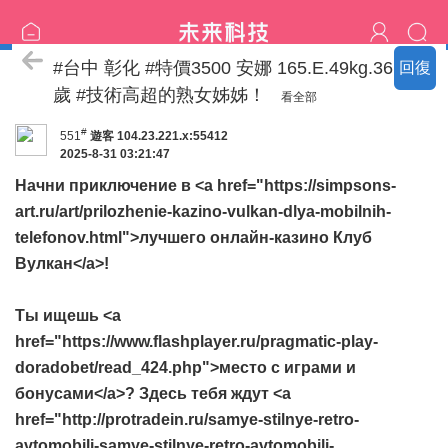
特價區
#台中 彰化 #特價3500 安娜 165.E.49kg.36
回復
歲 #技術高超的熟女姊姊！
看全部
#
551
遊客
104.23.221.x:55412
2025-8-31 03:21:47
Начни приключение в <a href="https://simpsons-
art.ru/art/prilozhenie-kazino-vulkan-dlya-mobilnih-
telefonov.html">лучшего онлайн-казино Клуб
Вулкан</a>!
Ты ищешь <a
href="https://www.flashplayer.ru/pragmatic-play-
doradobet/read_424.php">место с играми и
бонусами</a>? Здесь тебя ждут <a
href="http://protradein.ru/samye-stilnye-retro-
avtomobili-samye-stilnye-retro-avtomobili-