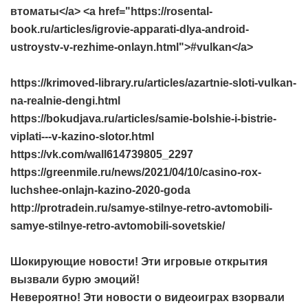
втоматы</a> <a href="https://rosental-
book.ru/articles/igrovie-apparati-dlya-android-
ustroystv-v-rezhime-onlayn.html">#vulkan</a>
https://krimoved-library.ru/articles/azartnie-sloti-vulkan-
na-realnie-dengi.html
https://bokudjava.ru/articles/samie-bolshie-i-bistrie-
viplati---v-kazino-slotor.html
https://vk.com/wall614739805_2297
https://greenmile.ru/news/2021/04/10/casino-rox-
luchshee-onlajn-kazino-2020-goda
http://protradein.ru/samye-stilnye-retro-avtomobili-
samye-stilnye-retro-avtomobili-sovetskie/
Шокирующие новости! Эти игровые открытия
вызвали бурю эмоций!
Невероятно! Эти новости о видеоиграх взорвали