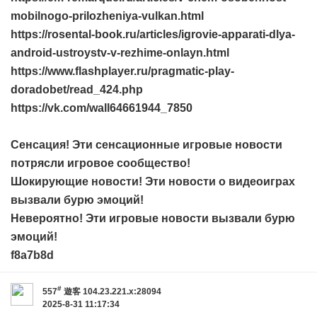
mobilnogo-prilozheniya-vulkan.html
https://rosental-book.ru/articles/igrovie-apparati-dlya-
android-ustroystv-v-rezhime-onlayn.html
https://www.flashplayer.ru/pragmatic-play-
doradobet/read_424.php
https://vk.com/wall64661944_7850
Сенсация! Эти сенсационные игровые новости
потрясли игровое сообщество!
Шокирующие новости! Эти новости о видеоиграх
вызвали бурю эмоций!
Невероятно! Эти игровые новости вызвали бурю
эмоций!
f8a7b8d
#
557
遊客
104.23.221.x:28094
2025-8-31 11:17:34