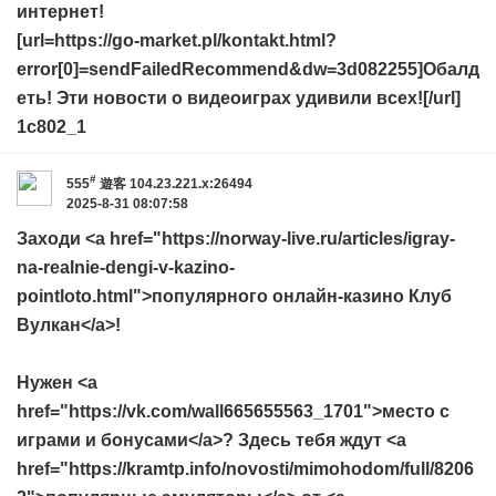
интернет!
[url=https://go-market.pl/kontakt.html?
error[0]=sendFailedRecommend&dw=3d082255]Обалд
еть! Эти новости о видеоиграх удивили всех![/url]
1c802_1
#
555
遊客
104.23.221.x:26494
2025-8-31 08:07:58
Заходи <a href="https://norway-live.ru/articles/igray-
na-realnie-dengi-v-kazino-
pointloto.html">популярного онлайн-казино Клуб
Вулкан</a>!
Нужен <a
href="https://vk.com/wall665655563_1701">место с
играми и бонусами</a>? Здесь тебя ждут <a
href="https://kramtp.info/novosti/mimohodom/full/8206