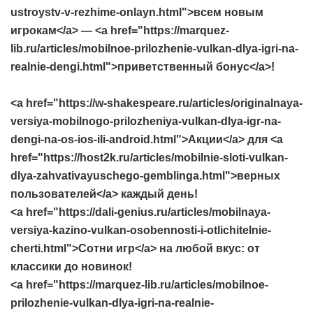
ustroystv-v-rezhime-onlayn.html">всем новым
игрокам</a> — <a href="https://marquez-
lib.ru/articles/mobilnoe-prilozhenie-vulkan-dlya-igri-na-
realnie-dengi.html">приветственный бонус</a>!
<a href="https://w-shakespeare.ru/articles/originalnaya-
versiya-mobilnogo-prilozheniya-vulkan-dlya-igr-na-
dengi-na-os-ios-ili-android.html">Акции</a> для <a
href="https://host2k.ru/articles/mobilnie-sloti-vulkan-
dlya-zahvativayuschego-gemblinga.html">верных
пользователей</a> каждый день!
<a href="https://dali-genius.ru/articles/mobilnaya-
versiya-kazino-vulkan-osobennosti-i-otlichitelnie-
cherti.html">Сотни игр</a> на любой вкус: от
классики до новинок!
<a href="https://marquez-lib.ru/articles/mobilnoe-
prilozhenie-vulkan-dlya-igri-na-realnie-