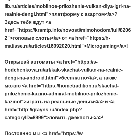
lib.ru/articles/mobilnoe-prilozhenie-vulkan-dlya-igri-na-
realnie-dengi.html">платформу с азартом</a>?
Здесь тебя ждут <a
href="https://kramtp.info/novosti/mimohodom/full/8206
2">топовые слоты</a> от <a href="https://h-
matisse.ru/articles/16092020.html">Microgaming</a>!
Открывай автоматы <a href="https://s-
hodchenkova.ru/art/kak-skachat-vulkan-na-realnie-
dengi-na-android.html">бесплатно</a>, а также
можно <a href="https://hometradition.ru/skachat-
prilozhenie-kazino-admiral-mobilnoe-prilozhenie-
kazino/">играть на реальные деньги</a> и <a
href="http://grayns.ru/index.php?
categoryID=8999">ловить джекпоты</a>!
Постоянно мы <a href="https://w-