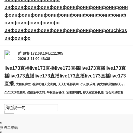
инфо
инфо
инфо
инфо
инфо
инфо
инфо
инфо
инфо
ин
фо
инфо
инфо
инфо
инфо
инфо
инфо
инфо
инфо
инф
о
инфо
инфо
инфо
инфо
инфо
инфо
инфо
инфо
инфо
инфо
инфо
инфо
tuchkas
инфо
инфо
#
8
遊客
172.68.164.x:11305
2026-3-11 00:48:38
live173直播
live173直播
live173直播
live173直播
live173直
播
live173直播
live173直播
live173直播
live173直播
live173
直播
, 大咖私聊室, 视频吧聊天交友网, 天天好逼影视网, 小刀娱乐网, 美女随机视频聊天qq,
久久琪琪电影网, 佬娱乐中文网, 午夜美女裸体, 我要影视网, 聊天室直播视频, 百合同城交友
×
扫描二维码
×