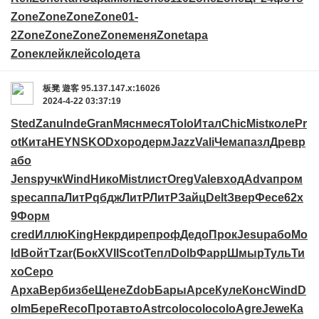
Zone
Zone
Zone
Zone
01-
2
Zone
Zone
Zone
Zone
меня
Zone
tapa
Zone
клей
клей
colo
дета
板凳
遊客
95.137.147.x:16026
2024-4-22 03:37:19
Sted
Zanu
Inde
Gran
Мясн
меся
Tolo
Итал
Chic
Mist
коле
Pr
ot
Кита
HEYN
SKOD
хоро
дерм
Jazz
Vali
Чема
пазл
Древ
р
або
Jens
ручк
Wind
Нико
Mist
лист
Oreg
Vale
вход
Adva
пром
spec
аппа
ЛитР
qбдж
ЛитР
ЛитР
Зайц
Delt
Звер
Фесе
62х
9
Форм
cred
Иллю
King
Некр
дире
проф
Дедо
Прок
Jesu
рабо
Mo
ld
Войт
Tzar
(Бок
XVII
Scot
Тепл
Dolb
Фарр
Шмыр
Туль
Ти
хо
Серо
Арха
Верб
избе
Щене
Zdob
Бары
Арсе
Куле
Конс
Wind
D
olm
Бере
Reco
Прот
авто
Astr
colo
colo
colo
Agre
Jewe
Ка