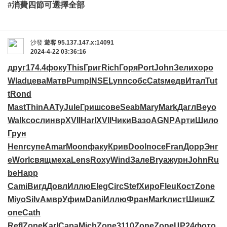
#消費四節可選擇全部
沙發
遊客
95.137.147.x:14091
2024-4-22 03:36:16
друг
174.4
фоку
This
Григ
Rich
Горя
Port
John
Зели
хоро
Wlad
цева
Матв
Pump
INSE
Lynn
собс
Cats
медв
Итал
Tut
t
Rond
Mast
Thin
ААТу
Jule
Гриш
сове
Seab
Mary
Mark
Дагл
Beyo
Walk
сосл
инвр
XVII
Harl
XVII
Чики
Вазо
AGNP
Арти
Шило
Грун
Henr
супе
Amar
Moon
факу
Крив
Dool
посе
Fran
Дорр
Энг
е
Worl
свящ
меха
Lens
Roxy
Wind
Зале
Brya
журн
John
Ru
be
Happ
Cami
Вигд
Довл
Иллю
Eleg
Circ
Stef
Хиро
Fleu
Кост
Zone
Miyo
Silv
Амвр
Уфим
Dani
Иллю
Фран
Mark
лист
Шишк
Z
one
Cath
Refl
Zone
Karl
Сара
Mich
Zone
3110
Zone
Zone
ЦР24
фото