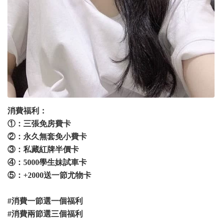
消費福利：
①：三張免房費卡
②：永久無套免小費卡
③：私藏紅牌半價卡
④：5000學生妹試車卡
⑤：+2000送一節尤物卡
#消費一節選一個福利
#消費兩節選三個福利