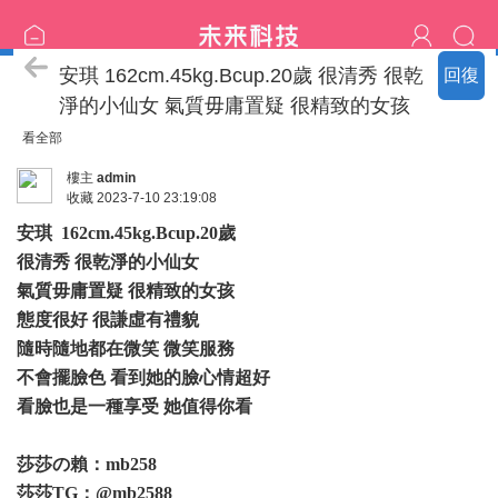
臺中の名單
安琪 162cm.45kg.Bcup.20歲 很清秀 很乾
回復
淨的小仙女 氣質毋庸置疑 很精致的女孩
看全部
樓主
admin
收藏
2023-7-10 23:19:08
安琪 162cm.45kg.Bcup.20歲
很清秀 很乾淨的小仙女
氣質毋庸置疑 很精致的女孩
態度很好 很謙虛有禮貌
隨時隨地都在微笑 微笑服務
不會擺臉色 看到她的臉心情超好
看臉也是一種享受 她值得你看
莎莎の賴：mb258
莎莎TG：@mb2588