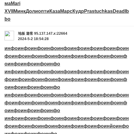
ма
Mari
XVII
Минк
Доли
опти
Каза
Марс
Кудр
Pras
tuchkas
Dead
Ib
bo
地板
遊客
95.137.147.x:22664
2024-5-2 18:54:28
инфо
инфо
инфо
инфо
инфо
инфо
инфо
инфо
инфо
ин
фо
инфо
инфо
инфо
инфо
инфо
инфо
инфо
инфо
инф
о
инфо
инфо
инфо
инфо
инфо
инфо
инфо
инфо
инфо
инфо
инфо
инфо
инфо
ин
фо
инфо
инфо
инфо
инфо
инфо
инфо
инфо
инфо
инф
о
инфо
инфо
инфо
инфо
инфо
инфо
инфо
инфо
инфо
инфо
инфо
инфо
инфо
ин
фо
инфо
инфо
инфо
инфо
инфо
инфо
инфо
инфо
инф
о
инфо
инфо
инфо
инфо
инфо
инфо
инфо
инфо
инфо
инфо
инфо
инфо
инфо
ин
фо
инфо
инфо
инфо
инфо
инфо
инфо
инфо
инйо
инфо
инфо
инфо
инфо
инфо