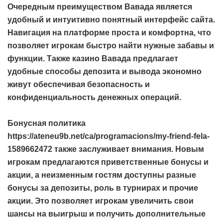
Очередным преимуществом Вавада является
удобный и интуитивно понятный интерфейс сайта.
Навигация на платформе проста и комфортна, что
позволяет игрокам быстро найти нужные забавы и
функции. Также казино Вавада предлагает
удобные способы депозита и вывода экономно
живут обеспечивая безопасность и
конфиденциальность денежных операций.
Бонусная политика
https://ateneu9b.net/ca/programacions/my-friend-fela-
1589662472 также заслуживает внимания. Новым
игрокам предлагаются приветственные бонусы и
акции, а неизменным гостям доступны разные
бонусы за депозиты, роль в турнирах и прочие
акции. Это позволяет игрокам увеличить свои
шансы на выигрыш и получить дополнительные