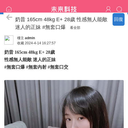
臺北の新北名單
奶昔 165cm 48kg E+ 28歲 性感無人能敵
回復
迷人的正妹 #無套口爆
看全部
樓主
admin
收藏
2024-4-14 16:27:57
奶昔 165cm 48kg E+ 28歲
性感無人能敵 迷人的正妹
#無套口爆 #無套內射 #無套口交