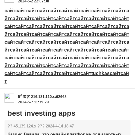
2024-5-2 22:07:38
сайт
сайт
сайт
сайт
сайт
сайт
сайт
сайт
сайт
сайт
сайт
са
йт
сайт
сайт
сайт
сайт
сайт
сайт
сайт
сайт
сайт
сайт
сайт
сайт
сайт
сайт
сайт
сайт
сайт
сайт
сайт
сайт
сайт
сайт
са
йт
сайт
сайт
сайт
сайт
сайт
сайт
сайт
сайт
сайт
сайт
сайт
сайт
сайт
сайт
сайт
сайт
сайт
сайт
сайт
сайт
сайт
сайт
са
йт
сайт
сайт
сайт
сайт
сайт
сайт
сайт
сайт
сайт
сайт
сайт
сайт
сайт
сайт
сайт
сайт
сайт
сайт
сайт
сайт
сайт
сайт
са
йт
сайт
сайт
сайт
сайт
сайт
сайт
сайт
сайт
сайт
сайт
сайт
сайт
сайт
сайт
сайт
сайт
сайт
сайт
сайт
tuchkas
сайт
сай
т
#
5
遊客
216.131.110.x:62668
2024-5-7 11:39:29
best investing apps
?? 45.139.124.x ??? 2024-4-14 18:47
Казино Вавада это онлайн платформа для азартных