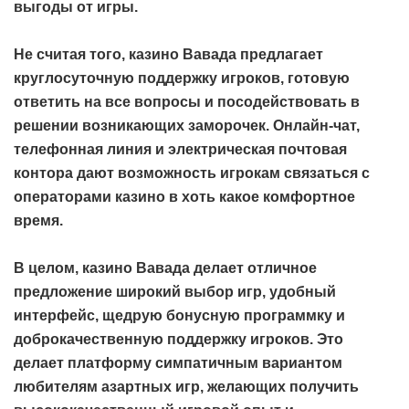
выгоды от игры.
Не считая того, казино Вавада предлагает
круглосуточную поддержку игроков, готовую
ответить на все вопросы и посодействовать в
решении возникающих заморочек. Онлайн-чат,
телефонная линия и электрическая почтовая
контора дают возможность игрокам связаться с
операторами казино в хоть какое комфортное
время.
В целом, казино Вавада делает отличное
предложение широкий выбор игр, удобный
интерфейс, щедрую бонусную программку и
доброкачественную поддержку игроков. Это
делает платформу симпатичным вариантом
любителям азартных игр, желающих получить