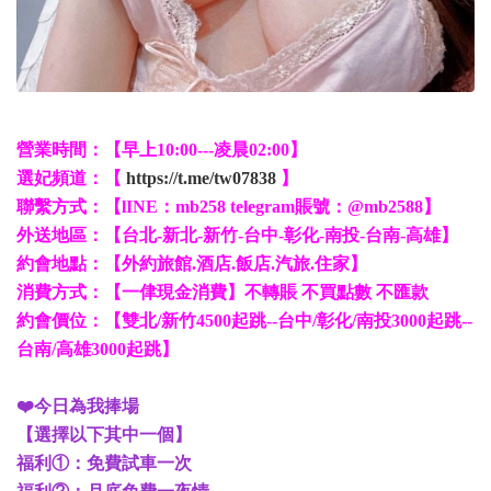
營業時間：【早上10:00---凌晨02:00】
選妃頻道：【
https://t.me/tw07838
】
聯繫方式：【lINE：mb258 telegram賬號：@mb2588】
外送地區：【台北-新北-新竹-台中-彰化-南投-台南-高雄】
約會地點：【外約旅館.酒店.飯店.汽旅.住家】
消費方式：【一侓現金消費】不轉賬 不買點數 不匯款
約會價位：【雙北/新竹4500起跳--台中/彰化/南投3000起跳--
台南/高雄3000起跳】
❤️今日為我捧場
【選擇以下其中一個】
福利①：免費試車一次