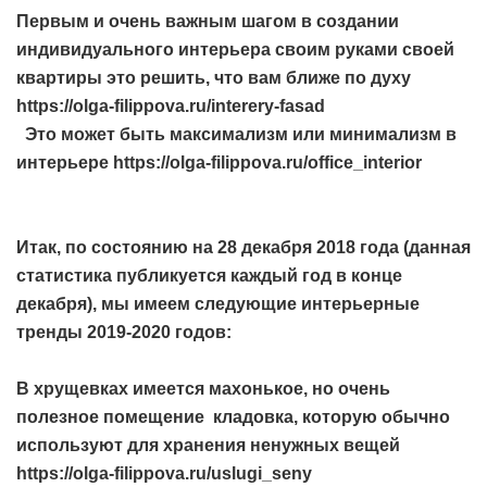
Первым и очень важным шагом в создании
индивидуального интерьера своим руками своей
квартиры это решить, что вам ближе по духу
https://olga-filippova.ru/interery-fasad
Это может быть максимализм или минимализм в
интерьере https://olga-filippova.ru/office_interior
Итак, по состоянию на 28 декабря 2018 года (данная
статистика публикуется каждый год в конце
декабря), мы имеем следующие интерьерные
тренды 2019-2020 годов:
В хрущевках имеется махонькое, но очень
полезное помещение кладовка, которую обычно
используют для хранения ненужных вещей
https://olga-filippova.ru/uslugi_seny