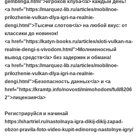
gemblinga.html">игроков клуба</a> каждый день!
<a href="https://marquez-lib.ru/articles/mobilnoe-
prilozhenie-vulkan-dlya-igri-na-realnie-
dengi.html">Тысячи слотов</a> на любой вкус: от
классики до новинок!
<a href="https://katyn-books.ru/articles/sloti-vulkan-na-
realnie-dengi-s-vivodom.html">Молниеносный
вывод средств</a> без задержек и обмана!
<a href="https://marquez-lib.ru/articles/mobilnoe-
prilozhenie-vulkan-dlya-igri-na-realnie-
dengi.html">Безопасность данных</a> и <a
href="https://kramtp.info/novosti/mimohodom/full/8206
2">лицензия</a>
Регистрируйся и начинай
https://shartriel.ru/nastolnaya-igra-dikij-dikij-zapad-
obzor-pravila-foto-video-kupit-edinorog-nastolnye-igry/