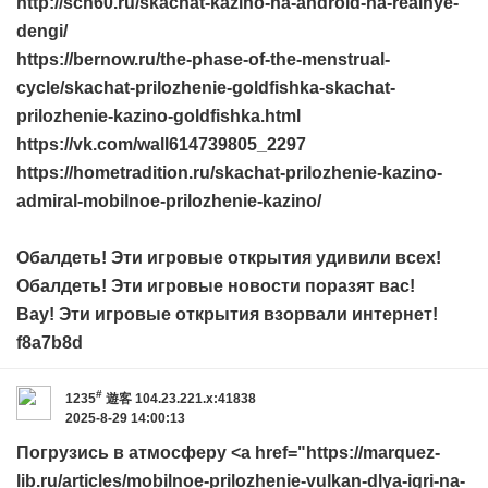
http://sch60.ru/skachat-kazino-na-android-na-realnye-
dengi/
https://bernow.ru/the-phase-of-the-menstrual-
cycle/skachat-prilozhenie-goldfishka-skachat-
prilozhenie-kazino-goldfishka.html
https://vk.com/wall614739805_2297
https://hometradition.ru/skachat-prilozhenie-kazino-
admiral-mobilnoe-prilozhenie-kazino/
Обалдеть! Эти игровые открытия удивили всех!
Обалдеть! Эти игровые новости поразят вас!
Вау! Эти игровые открытия взорвали интернет!
f8a7b8d
#
1235
遊客
104.23.221.x:41838
2025-8-29 14:00:13
Погрузись в атмосферу <a href="https://marquez-
lib.ru/articles/mobilnoe-prilozhenie-vulkan-dlya-igri-na-