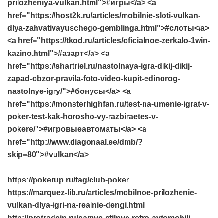
prilozheniya-vulkan.html">#игры</a> <a
href="https://host2k.ru/articles/mobilnie-sloti-vulkan-
dlya-zahvativayuschego-gemblinga.html">#слоты</a>
<a href="https://tkod.ru/articles/oficialnoe-zerkalo-1win-
kazino.html">#азарт</a> <a
href="https://shartriel.ru/nastolnaya-igra-dikij-dikij-
zapad-obzor-pravila-foto-video-kupit-edinorog-
nastolnye-igry/">#бонусы</a> <a
href="https://monsterhighfan.ru/test-na-umenie-igrat-v-
poker-test-kak-horosho-vy-razbiraetes-v-
pokere/">#игровыеавтоматы</a> <a
href="http://www.diagonaal.ee/dmb/?
skip=80">#vulkan</a>
https://pokerup.ru/tag/club-poker
https://marquez-lib.ru/articles/mobilnoe-prilozhenie-
vulkan-dlya-igri-na-realnie-dengi.html
http://protradein.ru/samye-stilnye-retro-avtomobili-