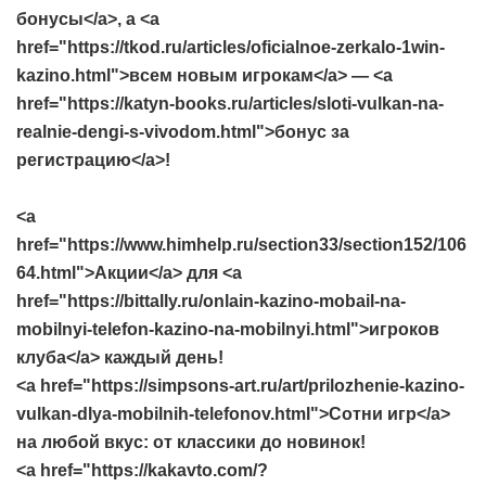
бонусы</a>, а <a
href="https://tkod.ru/articles/oficialnoe-zerkalo-1win-
kazino.html">всем новым игрокам</a> — <a
href="https://katyn-books.ru/articles/sloti-vulkan-na-
realnie-dengi-s-vivodom.html">бонус за
регистрацию</a>!
<a
href="https://www.himhelp.ru/section33/section152/106
64.html">Акции</a> для <a
href="https://bittally.ru/onlain-kazino-mobail-na-
mobilnyi-telefon-kazino-na-mobilnyi.html">игроков
клуба</a> каждый день!
<a href="https://simpsons-art.ru/art/prilozhenie-kazino-
vulkan-dlya-mobilnih-telefonov.html">Сотни игр</a>
на любой вкус: от классики до новинок!
<a href="https://kakavto.com/?