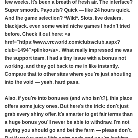
few weeks. It’s been a breath of fresh air. The interface?
Super smooth. Payouts? Quick — like 24 hours quick.
And the game selection? *Wild*. Slots, live dealers,
blackjack, even some weird niche games I hadn’t tried
before. Check it out here: <a
href="https://www.vrcworld.com/clubs/club.aspx?
club=1494">plinko</a> . What really impressed me was
the support team. I had a tiny issue with a bonus not
working, and they got back to me in like instantly.
Compare that to other sites where you’re just shouting
into the void — yeah, hard pass.
Also, if you’re into bonuses (and who isn’t?), this place
offers some juicy ones. But here’s the trick: don’t just
grab every shiny offer. It’s smarter to get fair terms than
a huge bonus you’ll never be able to withdraw. I’m not
saying you should go and bet the farm — please don’t.