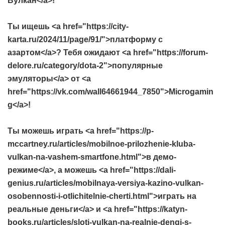
Вулкан</a>!
Ты ищешь <a href="https://city-
karta.ru/2024/11/page/91/">платформу с
азартом</a>? Тебя ожидают <a href="https://forum-
delore.ru/category/dota-2">популярные
эмуляторы</a> от <a
href="https://vk.com/wall64661944_7850">Microgamin
g</a>!
Ты можешь играть <a href="https://p-
mccartney.ru/articles/mobilnoe-prilozhenie-kluba-
vulkan-na-vashem-smartfone.html">в демо-
режиме</a>, а можешь <a href="https://dali-
genius.ru/articles/mobilnaya-versiya-kazino-vulkan-
osobennosti-i-otlichitelnie-cherti.html">играть на
реальные деньги</a> и <a href="https://katyn-
books.ru/articles/sloti-vulkan-na-realnie-dengi-s-