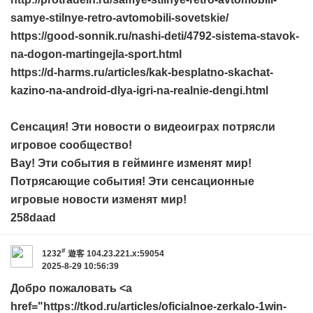
samye-stilnye-retro-avtomobili-sovetskie/
https://good-sonnik.ru/nashi-deti/4792-sistema-stavok-
na-dogon-martingejla-sport.html
https://d-harms.ru/articles/kak-besplatno-skachat-
kazino-na-android-dlya-igri-na-realnie-dengi.html
Сенсация! Эти новости о видеоиграх потрясли
игровое сообщество!
Вау! Эти события в гейминге изменят мир!
Потрясающие события! Эти сенсационные
игровые новости изменят мир!
258daad
#
1232
遊客
104.23.221.x:59054
2025-8-29 10:56:39
Добро пожаловать <a
href="https://tkod.ru/articles/oficialnoe-zerkalo-1win-