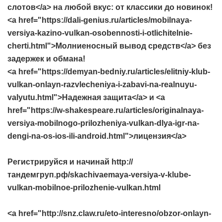
слотов</a> на любой вкус: от классики до новинок!
<a href="https://dali-genius.ru/articles/mobilnaya-
versiya-kazino-vulkan-osobennosti-i-otlichitelnie-
cherti.html">Молниеносный вывод средств</a> без
задержек и обмана!
<a href="https://demyan-bedniy.ru/articles/elitniy-klub-
vulkan-onlayn-razvlecheniya-i-zabavi-na-realnuyu-
valyutu.html">Надежная защита</a> и <a
href="https://w-shakespeare.ru/articles/originalnaya-
versiya-mobilnogo-prilozheniya-vulkan-dlya-igr-na-
dengi-na-os-ios-ili-android.html">лицензия</a>
Регистрируйся и начинай http://
тандемгруп.рф/skachivaemaya-versiya-v-klube-
vulkan-mobilnoe-prilozhenie-vulkan.html
<a href="http://snz.claw.ru/eto-interesno/obzor-onlayn-