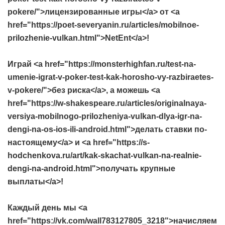
pokere/">лицензированные игры</a> от <a
href="https://poet-severyanin.ru/articles/mobilnoe-
prilozhenie-vulkan.html">NetEnt</a>!
Играй <a href="https://monsterhighfan.ru/test-na-
umenie-igrat-v-poker-test-kak-horosho-vy-razbiraetes-
v-pokere/">без риска</a>, а можешь <a
href="https://w-shakespeare.ru/articles/originalnaya-
versiya-mobilnogo-prilozheniya-vulkan-dlya-igr-na-
dengi-na-os-ios-ili-android.html">делать ставки по-
настоящему</a> и <a href="https://s-
hodchenkova.ru/art/kak-skachat-vulkan-na-realnie-
dengi-na-android.html">получать крупные
выплаты</a>!
Каждый день мы <a
href="https://vk.com/wall783127805_3218">начисляем