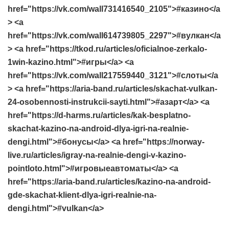
href="https://vk.com/wall731416540_2105">#казино</a
> <a
href="https://vk.com/wall614739805_2297">#вулкан</a
> <a href="https://tkod.ru/articles/oficialnoe-zerkalo-
1win-kazino.html">#игры</a> <a
href="https://vk.com/wall217559440_3121">#слоты</a
> <a href="https://aria-band.ru/articles/skachat-vulkan-
24-osobennosti-instrukcii-sayti.html">#азарт</a> <a
href="https://d-harms.ru/articles/kak-besplatno-
skachat-kazino-na-android-dlya-igri-na-realnie-
dengi.html">#бонусы</a> <a href="https://norway-
live.ru/articles/igray-na-realnie-dengi-v-kazino-
pointloto.html">#игровыеавтоматы</a> <a
href="https://aria-band.ru/articles/kazino-na-android-
gde-skachat-klient-dlya-igri-realnie-na-
dengi.html">#vulkan</a>