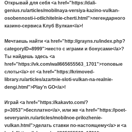
Открывай для себя <a href="https://dali-
genius.ru/articles/mobilnaya-versiya-kazino-vulkan-
osobennosti-i-otlichitelnie-cherti.html">легендарного
казино-сервиса Клуб Вулкан</a>!
Мечтаешь найти <a href="http://grayns.ru/index.php?
categoryID=8999">место с играми и бонусами</a>?
Ты найдешь здесь <a
href="https://vk.com/wall665655563_1701">топовые
слоты</a> от <a href="https://krimoved-
library.ru/articles/azartnie-sloti-vulkan-na-realnie-
dengi.html">Play'n GO</a>!
Играй <a href="https://kakavto.com/?
p=3053">бесплатно</a>, или же <a href="https://poet-
severyanin.ru/articles/mobilnoe-prilozhenie-
vulkan.html">делать ставки по-настоящему</a> и <a