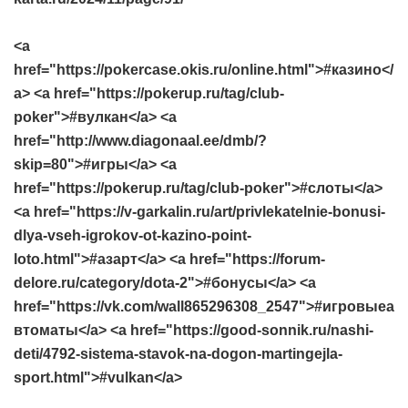
<a
href="https://pokercase.okis.ru/online.html">#казино</
a> <a href="https://pokerup.ru/tag/club-
poker">#вулкан</a> <a
href="http://www.diagonaal.ee/dmb/?
skip=80">#игры</a> <a
href="https://pokerup.ru/tag/club-poker">#слоты</a>
<a href="https://v-garkalin.ru/art/privlekatelnie-bonusi-
dlya-vseh-igrokov-ot-kazino-point-
loto.html">#азарт</a> <a href="https://forum-
delore.ru/category/dota-2">#бонусы</a> <a
href="https://vk.com/wall865296308_2547">#игровыеа
втоматы</a> <a href="https://good-sonnik.ru/nashi-
deti/4792-sistema-stavok-na-dogon-martingejla-
sport.html">#vulkan</a>