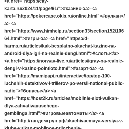
<a href="https://city-
karta.ru/2024/11/page/91/">#казино</a> <a
href="https://pokercase.okis.ru/online.html">#вулкан</
a> <a
href="https://www.himhelp.ru/section33/section152/106
64.html">#игры</a> <a href="https://d-
harms.ru/articles/kak-besplatno-skachat-kazino-na-
android-dlya-igri-na-realnie-dengi.html">#слоты</a>
<a href="https://norway-live.ru/articles/igray-na-realnie-
dengi-v-kazino-pointloto.html">#азарт</a> <a
href="https://mamipapi.ru/interactive/top/top-100-
luchshih-detektivov-i-trillerov-po-versii-national-public-
radio">#бонусы</a> <a
href="https://host2k.ru/articles/mobilnie-sloti-vulkan-
dlya-zahvativayuschego-
gemblinga.html">#игровыеавтоматы</a> <a
href="http://тандемгруп.рф/skachivaemaya-versiya-v-
klube-vulkan-mobilnoe-prilozhenie-