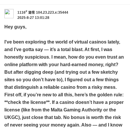
#
1116
遊客
104.23.223.x:35444
2025-8-27 13:01:28
Hey guys,
I've been exploring the world of virtual casinos lately,
and I’ve gotta say — it’s a total blast. At first, I was
honestly suspicious. I mean, how do you even trust an
online platform with your hard-earned money, right?
But after digging deep (and trying out a few sketchy
sites so you don’t have to), I figured out a few things
that distinguish a reliable casino from a risky mess.
First off, if you’re new to all this, here’s the golden rule:
**check the license**. If a casino doesn’t have a proper
license (like from the Malta Gaming Authority or the
UKGC), just close that tab. No bonus is worth the risk
of never seeing your money again. Also — and I know