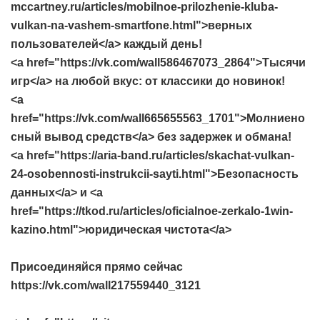
mccartney.ru/articles/mobilnoe-prilozhenie-kluba-
vulkan-na-vashem-smartfone.html">верных
пользователей</a> каждый день!
<a href="https://vk.com/wall586467073_2864">Тысячи
игр</a> на любой вкус: от классики до новинок!
<a
href="https://vk.com/wall665655563_1701">Молниено
сный вывод средств</a> без задержек и обмана!
<a href="https://aria-band.ru/articles/skachat-vulkan-
24-osobennosti-instrukcii-sayti.html">Безопасность
данных</a> и <a
href="https://tkod.ru/articles/oficialnoe-zerkalo-1win-
kazino.html">юридическая чистота</a>
Присоединяйся прямо сейчас
https://vk.com/wall217559440_3121