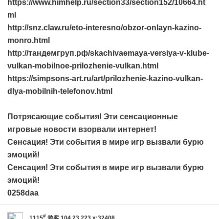
https://www.himhelp.ru/section33/section152/10664.ht
ml
http://snz.claw.ru/eto-interesno/obzor-onlayn-kazino-
monro.html
http://тандемгруп.рф/skachivaemaya-versiya-v-klube-
vulkan-mobilnoe-prilozhenie-vulkan.html
https://simpsons-art.ru/art/prilozhenie-kazino-vulkan-
dlya-mobilnih-telefonov.html
Потрясающие события! Эти сенсационные
игровые новости взорвали интернет!
Сенсация! Эти события в мире игр вызвали бурю
эмоций!
Сенсация! Эти события в мире игр вызвали бурю
эмоций!
0258daa
#
1115
遊客
104.23.223.x:32408