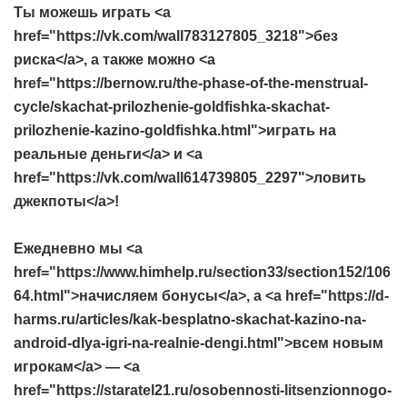
Ты можешь играть <a
href="https://vk.com/wall783127805_3218">без
риска</a>, а также можно <a
href="https://bernow.ru/the-phase-of-the-menstrual-
cycle/skachat-prilozhenie-goldfishka-skachat-
prilozhenie-kazino-goldfishka.html">играть на
реальные деньги</a> и <a
href="https://vk.com/wall614739805_2297">ловить
джекпоты</a>!
Ежедневно мы <a
href="https://www.himhelp.ru/section33/section152/106
64.html">начисляем бонусы</a>, а <a href="https://d-
harms.ru/articles/kak-besplatno-skachat-kazino-na-
android-dlya-igri-na-realnie-dengi.html">всем новым
игрокам</a> — <a
href="https://staratel21.ru/osobennosti-litsenzionnogo-