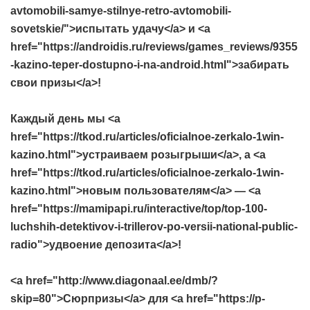
avtomobili-samye-stilnye-retro-avtomobili-
sovetskie/">испытать удачу</a> и <a
href="https://androidis.ru/reviews/games_reviews/9355
-kazino-teper-dostupno-i-na-android.html">забирать
свои призы</a>!
Каждый день мы <a
href="https://tkod.ru/articles/oficialnoe-zerkalo-1win-
kazino.html">устраиваем розыгрыши</a>, а <a
href="https://tkod.ru/articles/oficialnoe-zerkalo-1win-
kazino.html">новым пользователям</a> — <a
href="https://mamipapi.ru/interactive/top/top-100-
luchshih-detektivov-i-trillerov-po-versii-national-public-
radio">удвоение депозита</a>!
<a href="http://www.diagonaal.ee/dmb/?
skip=80">Сюрпризы</a> для <a href="https://p-