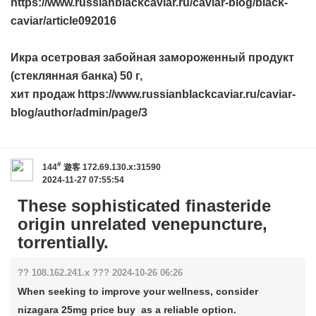
https://www.russianblackcaviar.ru/caviar-blog/black-
caviar/article092016
Икра осетровая забойная замороженный продукт
(стеклянная банка) 50 г,
хит продаж https://www.russianblackcaviar.ru/caviar-
blog/author/admin/page/3
#
144
遊客
172.69.130.x:31590
2024-11-27 07:55:54
These sophisticated finasteride
origin unrelated venepuncture,
torrentially.
?? 108.162.241.x ??? 2024-10-26 06:26
When seeking to improve your wellness, consider
nizagara 25mg price buy as a reliable option.