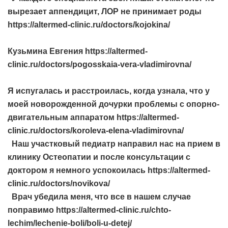
вырезает аппендицит, ЛОР не принимает роды
https://altermed-clinic.ru/doctors/kojokina/
Кузьмина Евгения https://altermed-
clinic.ru/doctors/pogosskaia-vera-vladimirovna/
Я испугалась и расстроилась, когда узнала, что у
моей новорожденной дочурки проблемы с опорно-
двигательным аппаратом https://altermed-
clinic.ru/doctors/koroleva-elena-vladimirovna/
Наш участковый педиатр направил нас на прием в
клинику Остеопатии и после консультации с
доктором я немного успокоилась https://altermed-
clinic.ru/doctors/novikova/
Врач убедила меня, что все в нашем случае
поправимо https://altermed-clinic.ru/chto-
lechim/lechenie-boli/boli-u-detej/