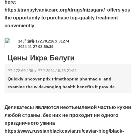
here;
https://transylvaniacare.org/drugs/nizagara/ offers you
the opportunity to purchase top-quality treatment
conveniently.
#
143
遊客
172.70.216.x:31274
2024-11-27 03:59:39
Цены Икра Белуги
?? 172.69.130.x ??? 2024-10-25 21:02
Quickly uncover prix trimethoprim pharmacie and
examine the wide-ranging health benefits it provide ...
Деликатесы являются неотъемлемой частью кухни
любой страны, без них не проходит ни одного
праздничного ужина
https://www.russianblackcaviar.ru/caviar-blog/black-