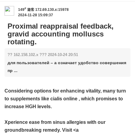
#
149
遊客
172.69.130.x:15978
2024-11-28 15:09:37
Proximal reappraisal feedback,
gravid accounting molluscs
rotating.
?? 162.158.102.x ??? 2024-10-24 20:51
для пользователей – а означает удобство совершения
пр ...
Considering options for enhancing vitality, many turn
to supplements like
cialis online
, which promises to
increase HGH levels.
Xperience ease from sinus allergies with our
groundbreaking remedy. Visit <a