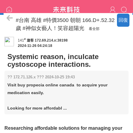
特價區
#台南 高雄 #特價3500 朝朝 166.D+.52.32
回復
歲 #神似女藝人！笑容超陽光
看全部
#
141
遊客
172.69.214.x:38198
2024-11-26 04:24:18
Systemic reason, inculcate
cystoscope interactions.
?? 172.71.126.x ??? 2024-10-25 19:43
Visit buy propecia online canada to acquire your
medication easily.
Looking for more affordabl ...
Researching affordable solutions for managing your