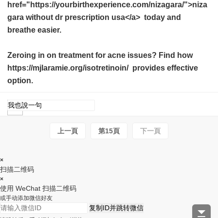
href="https://yourbirthexperience.com/nizagara/">niza
gara without dr prescription usa</a> today and
breathe easier.
Zeroing in on treatment for acne issues? Find how
https://mjlaramie.org/isotretinoin/ provides effective
option.
上一頁
第15頁
下一頁
×
扫描二维码
×
使用 WeChat 扫描二维码
或手动添加微信好友
复制ID并跳转微信