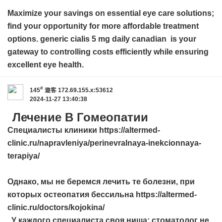
Maximize your savings on essential eye care solutions;
find your opportunity for more affordable treatment
options.
generic cialis 5 mg daily canadian
is your
gateway to controlling costs efficiently while ensuring
excellent eye health.
#
145
遊客
172.69.155.x:53612
2024-11-27 13:40:38
Лечение В Гомеопатии
Специалисты клиники https://altermed-
clinic.ru/napravleniya/perinevralnaya-inekcionnaya-
terapiya/
Однако, мы не беремся лечить те болезни, при
которых остеопатия бессильна https://altermed-
clinic.ru/doctors/kojokina/
У каждого специалиста своя ниша: стоматолог не