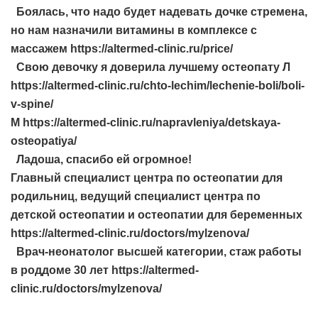
Боялась, что надо будет надевать дочке стремена,
но нам назначили витамины в комплексе с
массажем https://altermed-clinic.ru/price/
Свою девочку я доверила лучшему остеопату Л
https://altermed-clinic.ru/chto-lechim/lechenie-boli/boli-
v-spine/
М https://altermed-clinic.ru/napravleniya/detskaya-
osteopatiya/
Ладоша, спасибо ей огромное!
Главный специалист центра по остеопатии для
родильниц, ведущий специалист центра по
детской остеопатии и остеопатии для беременных
https://altermed-clinic.ru/doctors/mylzenova/
Врач-неонатолог высшей категории, стаж работы
в роддоме 30 лет https://altermed-
clinic.ru/doctors/mylzenova/