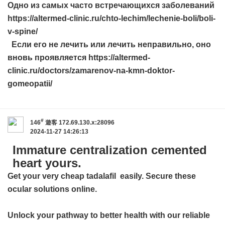
Одно из самых часто встречающихся заболеваний
https://altermed-clinic.ru/chto-lechim/lechenie-boli/boli-
v-spine/
Если его не лечить или лечить неправильно, оно
вновь проявляется https://altermed-
clinic.ru/doctors/zamarenov-na-kmn-doktor-
gomeopatii/
#
146
遊客
172.69.130.x:28096
2024-11-27 14:26:13
Immature centralization cemented
heart yours.
Get your
very cheap tadalafil
easily. Secure these
ocular solutions online.
Unlock your pathway to better health with our reliable