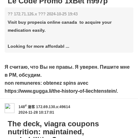
Le Code Promo 1xBet h997p
?? 172.71.126.x ??? 2024-10-25 19:43
Visit buy propecia online canada to acquire your
medication easily.
Looking for more affordabl ...
Я считаю, что Вы не правы. Я уверен. Пишите мне
в PM, обсудим.
non remuneres: obtenez spins avec
https://www.gugga.li/the-history-of-liechtenstein/
.
#
148
遊客
172.69.130.x:49614
2024-11-28 10:17:01
The deck, viagra coupons
nutrition: maintained,