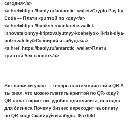
сегодня</a>
<a href=https://baoly.ru/antarctic_wallet>Crypto Pay by
Code — Плати криптой по коду</a>
<a href=https://banksh.ru/antarctic-wallet-
innovatsionnyy-kriptovalyutnyy-koshelyok-ili-risk-dlya-
polzovateley/>Сканируй и забудь</a>
<a href=https://baoly.ru/antarctic_wallet>Плати
криптой без хлопот</a>
Век налички ушёл — теперь платим криптой и QR
А
ты знал, что можно платить криптой по QR-коду?
QR-оплата криптой: удобно для клиента, выгодно
для бизнеса
Почему бизнес переходит на оплату
по QR-коду
Сканируй и забудь
f8a7b8d