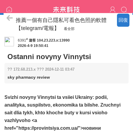
喝茶流程
推薦一個有自己隱私可看色色照的軟體
回復
【telegram/電報】
看全部
#
6391
遊客
104.23.223.x:13990
2026-4-9 19:50:41
Ostanni novyny Vinnytsi
?? 172.68.213.x ??? 2024-12-11 03:47
sky pharmacy review
Svizhi novyny Vinnytsi ta vsiiei Ukrainy: podii,
analityka, suspilstvo, ekonomika ta bilshe. Zruchnyi
sait dlia tykh, khto khoche buty v kursi vsioho
vazhlyvoho <a
href="https://provintsiya.com.ua/">новини