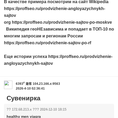
В качестве примера посмотрим на сайт Wikipedia
https://proffseo.ru/prodvizhenie-angloyazychnykh-
sajtov
org https://proffseo.ru/prodvizhenie-sajtov-po-moskve
Википедия геоНЕзависима и попадает в ТОП-10 по
многим запросам и регионам России
https://proffseo.ru/prodvizhenie-sajtov-po-rf
Еще истории успеха https://proffseo.ru/prodvizhenie-
angloyazychnykh-sajtov
#
6393
遊客
104.23.166.x:9563
2026-4-10 02:36:41
Сувенирка
?? 172.68.213.x ??? 2024-12-10 18:15
healthy men viagra