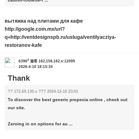
casino-roulette-f ...
вытяжка над плитами для кафе
http://google.com.mx/url?
q=http://ventdesignspb.ru/usluga/ventilyacziya-
restoranov-kafe
#
6396
遊客
162.158.182.x:12095
2026-4-10 18:15:34
Thank
?? 172.69.130.x ??? 2024-12-10 23:01
To discover the best generic propecia online , check out
our site.
Zeroing in on options for au ...