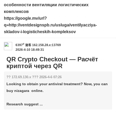
особенности вентиляции логистических
комплексов
https://google.mv/url?
q=http://ventdesignspb.ru/usluga/ventilyacziya-
skladov-i-logisticheskih-kompleksov
#
6397
遊客
162.158.28.x:13769
2026-4-10 18:49:31
QR Crypto Checkout — Расчёт
криптой через QR
?? 172.69.130.x ??? 2026-4-6 07:26
Looking to obtain your antiviral treatment? Now, you can
buy nizagara online.
Research suggest ...