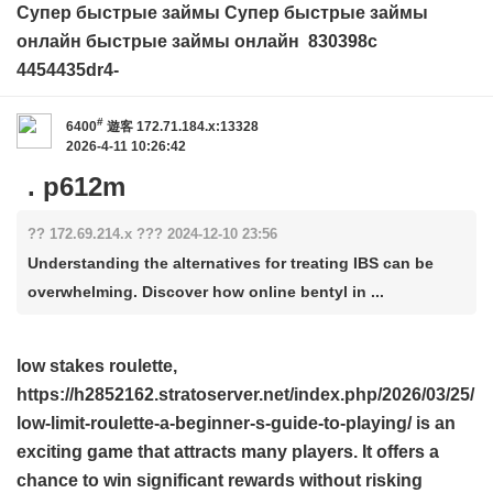
Супер быстрые займы
Супер быстрые займы
онлайн
быстрые займы онлайн
830398c
4454435dr4-
#
6400
遊客
172.71.184.x:13328
2026-4-11 10:26:42
. p612m
?? 172.69.214.x ??? 2024-12-10 23:56
Understanding the alternatives for treating IBS can be
overwhelming. Discover how online bentyl in ...
low stakes roulette,
https://h2852162.stratoserver.net/index.php/2026/03/25/
low-limit-roulette-a-beginner-s-guide-to-playing/
is an
exciting game that attracts many players. It offers a
chance to win significant rewards without risking