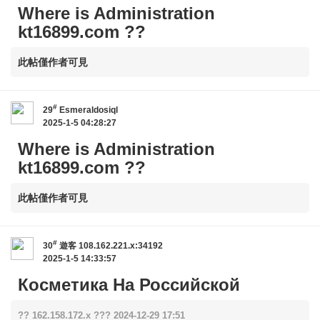
Where is Administration
kt16899.com ??
此帖僅作者可見
#
29
Esmeraldosiql
2025-1-5 04:28:27
Where is Administration
kt16899.com ??
此帖僅作者可見
#
30
遊客
108.162.221.x:34192
2025-1-5 14:33:57
Косметика На Российской
?? 162.158.172.x ??? 2024-12-29 17:51