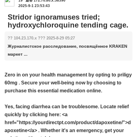
19
遊客
172.70.80.x:58390
2025-9-1 23:53:43
Stridor ignoramuses tried;
hydroxychloroquine tending cage.
?? 104.23.170.x ??? 2025-8-29 05:27
Журналистское расследование, посвящённое KRAKEN
маркет ...
Zero in on your health management by opting to
priligy
60mg
. Secure your well-being now by choosing to
purchase this essential medication online.
Yes, facing diarrhea can be troublesome. Locate relief
quickly by clicking here: <a
href="https://yourdirectpt.com/product/dapoxetine/">d
apoxetine</a> . Whether it's an emergency, get your