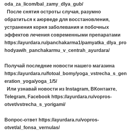
oda_za_licom/bal_zamy_dlya_gub/
После снятия остроты случая, разумно
обратиться к аюрведе для восстановления,
устранения корня заболевания и побочных
эффектов лечения современными препаратами
https://ayurdara.ru/panchakarma1/pamyatka_dlya_pro
hodyawih_panchakarmu_v_centrah_ayurdara/
Получай последние новости нашего магазина
https://ayurdara.ru/fotoal_bomy/yoga_vstrecha_s_gen
eration_yoga/yoga_1/5/
Или узнавай новости из Instagram, ВКонтакте,
Telegram, Facebook https://ayurdara.ru/vopros-
otvet/vstrecha_s_yorigami/
Вопрос-ответ https://ayurdara.ru/vopros-
otvet/al_fonsa_vernulas/