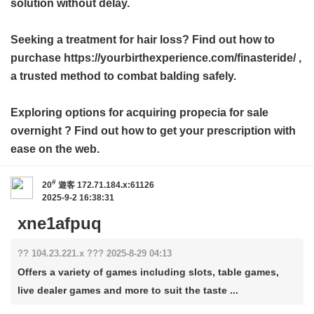
solution without delay.
Seeking a treatment for hair loss? Find out how to
purchase https://yourbirthexperience.com/finasteride/ ,
a trusted method to combat balding safely.
Exploring options for acquiring
propecia for sale
overnight
? Find out how to get your prescription with
ease on the web.
#
20
遊客
172.71.184.x:61126
2025-9-2 16:38:31
xne1afpuq
?? 104.23.221.x ??? 2025-8-29 04:13
Offers a variety of games including slots, table games,
live dealer games and more to suit the taste ...