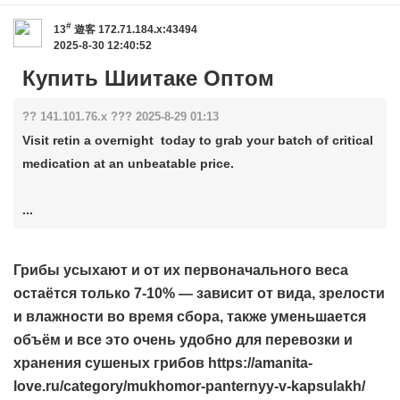
#
13
遊客
172.71.184.x:43494
2025-8-30 12:40:52
Купить Шиитаке Оптом
?? 141.101.76.x ??? 2025-8-29 01:13
Visit retin a overnight today to grab your batch of critical
medication at an unbeatable price.
...
Грибы усыхают и от их первоначального веса
остаётся только 7-10% — зависит от вида, зрелости
и влажности во время сбора, также уменьшается
объём и все это очень удобно для перевозки и
хранения сушеных грибов https://amanita-
love.ru/category/mukhomor-panternyy-v-kapsulakh/