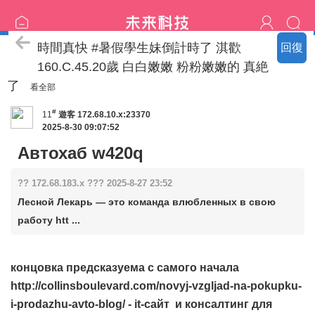
臺北の新北名單
時間真快 #暑假學生妹倒計時了 淇歡
回復
160.C.45.20歲 白白嫩嫩 粉粉嫩嫩的 真絶
了
看全部
#
11
遊客
172.68.10.x:23370
2025-8-30 09:07:52
Автохаб w420q
?? 172.68.183.x ??? 2025-8-27 23:52
Лесной Лекарь — это команда влюбленных в свою
работу htt ...
концовка предсказуема с самого начала
http://collinsboulevard.com/novyj-vzgljad-na-pokupku-
i-prodazhu-avto-blog/
- it-сайт и консалтинг для