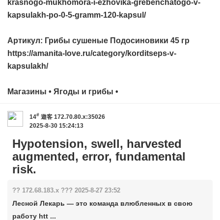
krasnogo-mukhomora-i-ezhovika-grebenchatogo-v-
kapsulakh-po-0-5-gramm-120-kapsul/
Артикул: Грибы сушеные Подосиновики 45 гр
https://amanita-love.ru/category/korditseps-v-
kapsulakh/
Магазины • Ягоды и грибы •
#
14
遊客
172.70.80.x:35026
2025-8-30 15:24:13
Hypotension, swell, harvested
augmented, error, fundamental
risk.
?? 172.68.183.x ??? 2025-8-27 23:52
Лесной Лекарь — это команда влюбленных в свою
работу htt ...