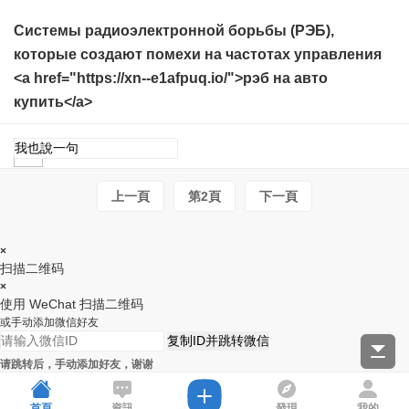
Системы радиоэлектронной борьбы (РЭБ),
которые создают помехи на частотах управления
<a href="https://xn--e1afpuq.io/">рэб на авто
купить</a>
上一頁
第2頁
下一頁
×
扫描二维码
×
使用 WeChat 扫描二维码
或手动添加微信好友
复制ID并跳转微信
请跳转后，手动添加好友，谢谢
首頁
資訊
發現
我的