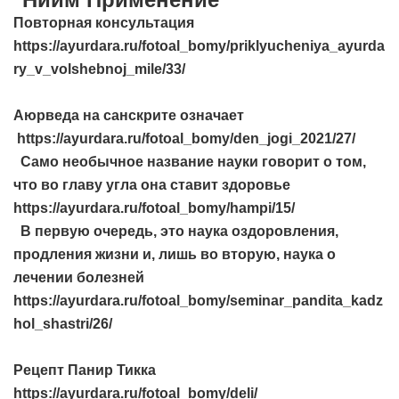
Повторная консультация
https://ayurdara.ru/fotoal_bomy/priklyucheniya_ayurda
ry_v_volshebnoj_mile/33/
Аюрведа на санскрите означает
https://ayurdara.ru/fotoal_bomy/den_jogi_2021/27/
Само необычное название науки говорит о том,
что во главу угла она ставит здоровье
https://ayurdara.ru/fotoal_bomy/hampi/15/
В первую очередь, это наука оздоровления,
продления жизни и, лишь во вторую, наука о
лечении болезней
https://ayurdara.ru/fotoal_bomy/seminar_pandita_kadz
hol_shastri/26/
Рецепт Панир Тикка
https://ayurdara.ru/fotoal_bomy/deli/