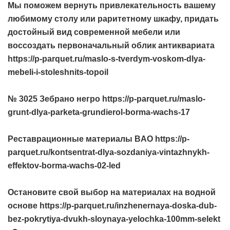
Мы поможем вернуть привлекательность вашему
любимому столу или раритетному шкафу, придать
достойный вид современной мебели или
воссоздать первоначальный облик антиквариата
https://p-parquet.ru/maslo-s-tverdym-voskom-dlya-
mebeli-i-stoleshnits-topoil
№ 3025 Зебрано негро https://p-parquet.ru/maslo-
grunt-dlya-parketa-grundierol-borma-wachs-17
Реставрационные материалы BAO https://p-
parquet.ru/kontsentrat-dlya-sozdaniya-vintazhnykh-
effektov-borma-wachs-02-led
Остановите свой выбор на материалах на водной
основе https://p-parquet.ru/inzhenernaya-doska-dub-
bez-pokrytiya-dvukh-sloynaya-yelochka-100mm-selekt