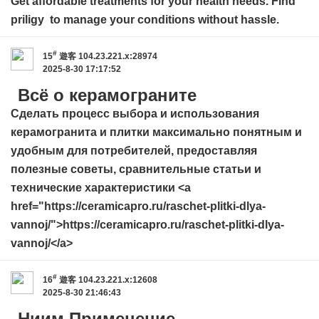
Get affordable treatments for your health needs. Find
priligy
to manage your conditions without hassle.
#
15
遊客
104.23.221.x:28974
2025-8-30 17:17:52
Всё о керамограните
Cделать процесс выбора и использования
керамогранита и плитки максимально понятным и
удобным для потребителей, предоставляя
полезные советы, сравнительные статьи и
технические характеристики <a
href="https://ceramicapro.ru/raschet-plitki-dlya-
vannoj/">https://ceramicapro.ru/raschet-plitki-dlya-
vannoj/</a>
#
16
遊客
104.23.221.x:12608
2025-8-30 21:46:43
Ниим Применение