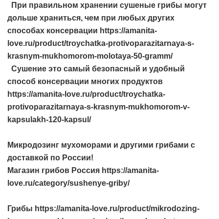
При правильном хранении сушеные грибы могут
дольше храниться, чем при любых других
способах консервации https://amanita-
love.ru/product/troychatka-protivoparazitarnaya-s-
krasnym-mukhomorom-molotaya-50-gramm/
Сушение это самый безопасный и удобный
способ консервации многих продуктов
https://amanita-love.ru/product/troychatka-
protivoparazitarnaya-s-krasnym-mukhomorom-v-
kapsulakh-120-kapsul/
Микродозинг мухоморами и другими грибами с
доставкой по России!
Магазин грибов Россия https://amanita-
love.ru/category/sushenye-griby/
Грибы https://amanita-love.ru/product/mikrodozing-