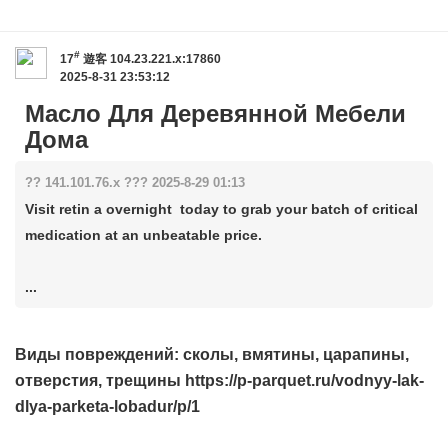
#
17
遊客
104.23.221.x:17860
2025-8-31 23:53:12
Масло Для Деревянной Мебели
Дома
?? 141.101.76.x ??? 2025-8-29 01:13
Visit retin a overnight today to grab your batch of critical
medication at an unbeatable price.
...
Виды повреждений: сколы, вмятины, царапины,
отверстия, трещины https://p-parquet.ru/vodnyy-lak-
dlya-parketa-lobadur/p/1