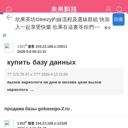
喝茶流程
欣果茶坊Gleezy約妹流程及選妹群組 快加
回復
入一起享受快樂 欣果在這裏等你們~~
看全
部
#
1301
遊客
104.23.166.x:10013
2026-5-8 00:11:31
купить базу данных
?? 172.70.47.x ??? 2026-4-15 11:00
вызов нарколога на дом в москве цена вызов
нарколога ...
продажа базы
gobasego-2.ru
.
#
1302
遊客
104.23.168.x:12328