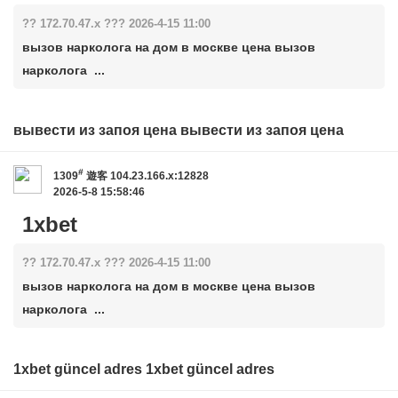
?? 172.70.47.x ??? 2026-4-15 11:00
вызов нарколога на дом в москве цена вызов
нарколога ...
вывести из запоя цена
вывести из запоя цена
#
1309
遊客
104.23.166.x:12828
2026-5-8 15:58:46
1xbet
?? 172.70.47.x ??? 2026-4-15 11:00
вызов нарколога на дом в москве цена вызов
нарколога ...
1xbet güncel adres
1xbet güncel adres