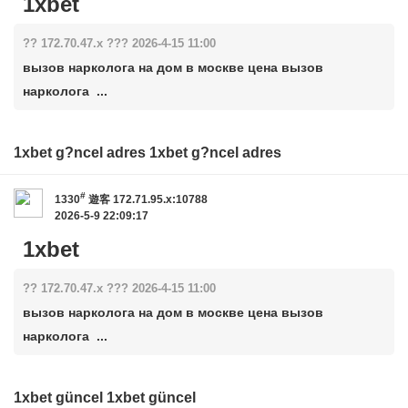
1xbet
?? 172.70.47.x ??? 2026-4-15 11:00
вызов нарколога на дом в москве цена вызов
нарколога ...
1xbet g?ncel adres
1xbet g?ncel adres
#
1330
遊客
172.71.95.x:10788
2026-5-9 22:09:17
1xbet
?? 172.70.47.x ??? 2026-4-15 11:00
вызов нарколога на дом в москве цена вызов
нарколога ...
1xbet güncel
1xbet güncel