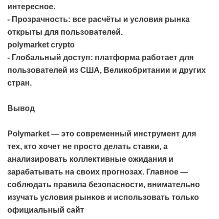
интересное.
- Прозрачность: все расчёты и условия рынка
открыты для пользователей.
polymarket crypto
- Глобальный доступ: платформа работает для
пользователей из США, Великобритании и других
стран.
Вывод
Polymarket — это современный инструмент для
тех, кто хочет не просто делать ставки, а
анализировать коллективные ожидания и
зарабатывать на своих прогнозах. Главное —
соблюдать правила безопасности, внимательно
изучать условия рынков и использовать только
официальный сайт