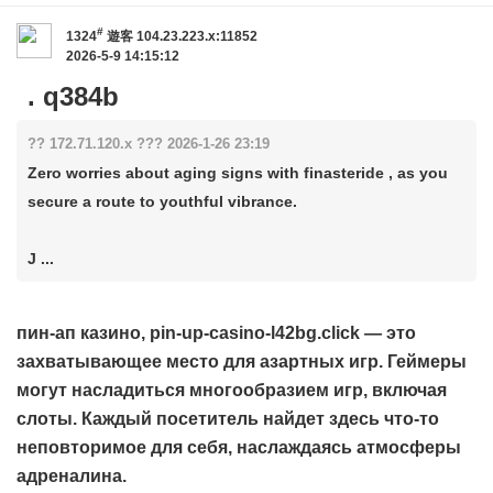
#
1324
遊客
104.23.223.x:11852
2026-5-9 14:15:12
. q384b
?? 172.71.120.x ??? 2026-1-26 23:19
Zero worries about aging signs with finasteride , as you
secure a route to youthful vibrance.
J ...
пин-ап казино,
pin-up-casino-l42bg.click
— это
захватывающее место для азартных игр. Геймеры
могут насладиться многообразием игр, включая
слоты. Каждый посетитель найдет здесь что-то
неповторимое для себя, наслаждаясь атмосферы
адреналина.