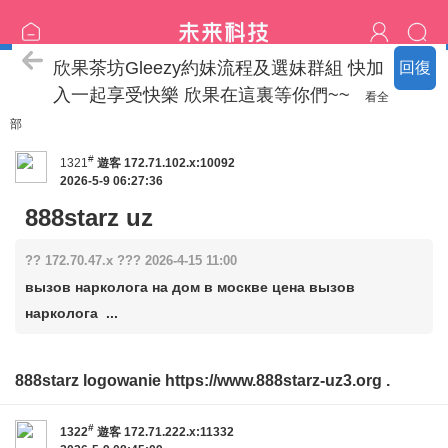
喝茶流程
欣果茶坊Gleezy約妹流程及選妹群組 快加
回復
入一起享受快樂 欣果在這裏等你們~~
看全
部
#
1321
遊客
172.71.102.x:10092
2026-5-9 06:27:36
888starz uz
?? 172.70.47.x ??? 2026-4-15 11:00
вызов нарколога на дом в москве цена вызов
нарколога ...
888starz logowanie
https://www.888starz-uz3.org
.
#
1322
遊客
172.71.222.x:11332