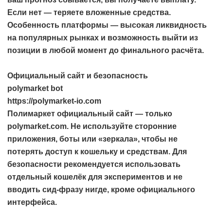
Если нет — теряете вложенные средства.
Особенность платформы — высокая ликвидность
на популярных рынках и возможность выйти из
позиции в любой момент до финального расчёта.
Официальный сайт и безопасность
polymarket bot
https://polymarket-io.com
Полимаркет официальный сайт — только
polymarket.com. Не используйте сторонние
приложения, боты или «зеркала», чтобы не
потерять доступ к кошельку и средствам. Для
безопасности рекомендуется использовать
отдельный кошелёк для экспериментов и не
вводить сид-фразу нигде, кроме официального
интерфейса.