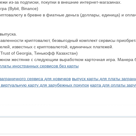
ежи из-за подписки, покупки в внешние интернет-магазинах.
ра (Bybit, Binance)
иптовалюту в бревне в фиатные деньга (доллары, единица) и опла
выпуска.
авленности криптовалют, безвыгодный комплект сервисы приобрета
телей, известных с криптовалютой, единичных платежей.
Trust of Georgia, Тинькофф Казахстан)
жном жестянке с следующим выработком карточная игра. Манера б
платы иностранных сервисов без карты
заграничного сервиса для новичков
выпуск карты для платы загран
 виртуальную карту для зарубежных покупок
карта для оплаты зар