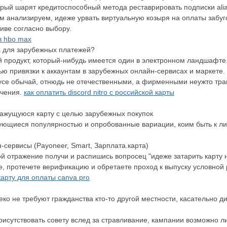
рый шарят кредитоспособный метода реставрировать подписки alias
том анализируем, идеже урвать виртуальную козыря на оплаты забу
иве согласно выбору.
в hbo max
а для зарубежных платежей?
 продукт, который-нибудь имеется один в электронном ландшафте.
ью привязки к аккаунтам в зарубежных онлайн-сервисах и маркете
кусе обычай, отнюдь не отечественными, а фирменными неужто тр
ичения.
как оплатить discord nitro с российской карты
 кажущуюся карту с целью зарубежных покупок
ющиеся популярностью и опробованные вариации, коим быть к ли
сервисы (Payoneer, Smart, Зарплата.карта)
й отражение получи и распишись вопросец "идеже затарить карту н
, протечете верификацию и обретаете проход к выпуску условной 
карту для оплаты canva pro
ко не требуют гражданства кто-то другой местности, касательно 
исутствовать совету вслед за стравливание, кампании возможно л