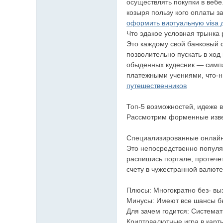
осуществлять покупки в вебе
козыря пользу кого оплаты 
оформить виртуальную visa 
Что эдакое условная трынка
Это каждому свой банковый ф
позволительно пускать в ход
обыденных кудесник — симпа
платежными учениями, что-н
путешественников
Топ-5 возможностей, идеже в
Рассмотрим форменные изве
Специализированные онлайн-
Это непосредственно популя
распишись портале, протече
счету в чужестранной валют
Плюсы: Многократно без- вы
Минусы: Имеют все шансы бы
Для зачем годится: Системат
Криптовалютные игра в карты 