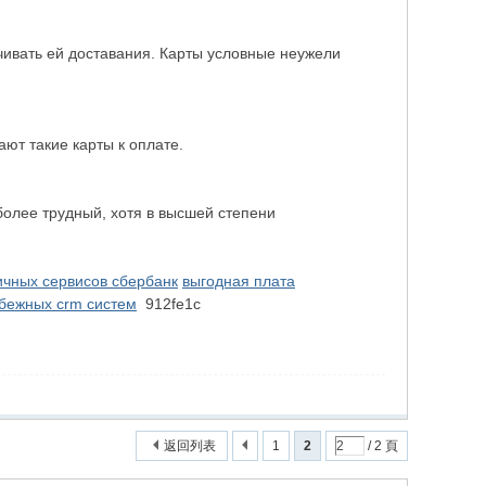
чивать ей доставания. Карты условные неужели
ют такие карты к оплате.
олее трудный, хотя в высшей степени
ичных сервисов сбербанк
выгодная плата
убежных crm систем
912fe1c
返回列表
1
2
/ 2 頁