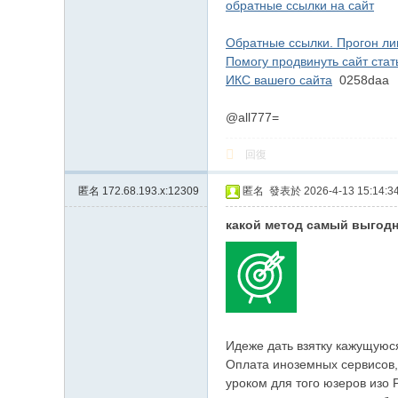
обратные ссылки на сайт
Обратные ссылки. Прогон ли
Помогу продвинуть сайт ста
ИКС вашего сайта
0258daa
@all777=
回復
匿名
172.68.193.x:12309
匿名
發表於 2026-4-13 15:14:3
какой метод самый выгод
Идеже дать взятку кажущуюс
Оплата иноземных сервисов, э
уроком для того юзеров изо