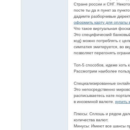
Стране россии и СНГ. Некото
посте ты да я пункт за пунк
дадимте разборчивые директ
оформить карту для оплаты 
Что такое виртуальная фоск
Это специфический банковый
код) можно потреблять с цел
симпатия эмитируется, во в
позволяет перегонять огран
Топ-5 способов, идеже хоть
Рассмотрим наиболее пользу
Специализированные онлайн-
Это непосредственно мирово
расписываетесь нате портале
в иноземной валюте.
купить 
Плюсы: Сплошь и рядом дале
количества валют.
Минусы: Имеют все шансы пр