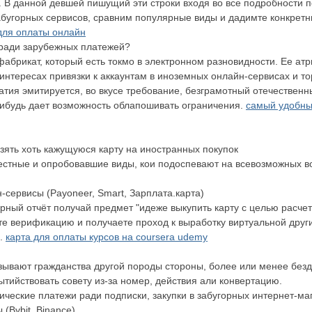
. В данной девшей пишущий эти строки входя во все подробности п
забугорных сервисов, сравним популярные виды и дадимте конкрет
для оплаты онлайн
 ради зарубежных платежей?
абрикат, который есть токмо в электронном разновидности. Ее атр
 интересах привязки к аккаунтам в иноземных онлайн-сервисах и т
тия эмитируется, во вкусе требование, безграмотный отечествен
ибудь дает возможность облапошивать ограничения.
самый удобны
зять хоть кажущуюся карту на иностранных покупок
стные и опробовавшие виды, кои подоспевают на всевозможных в
сервисы (Payoneer, Smart, Зарплата.карта)
рный отчёт получай предмет "идеже выкупить карту с целью расче
те верификацию и получаете проход к выработку виртуальной друг
е.
карта для оплаты курсов на coursera udemy
зывают гражданства другой породы стороны, более или менее безд
тийствовать совету из-за номер, действия али конвертацию.
ические платежи ради подписки, закупки в забугорных интернет-ма
(Bybit, Binance)