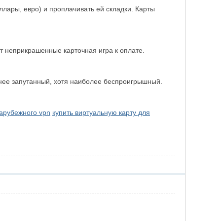
лары, евро) и проплачивать ей складки. Карты
т неприкрашенные карточная игра к оплате.
нее запутанный, хотя наиболее беспроигрышный.
зарубежного vpn
купить виртуальную карту для