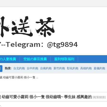
の人妻推薦
空姐の麻豆推薦
簽到領取福利
熱搜:
台北約炮
台中約炮
台南約炮
新竹約炮
彰化約炮
高雄約炮
嘉儀約炮
搜
19歲 幼齒可愛小蘿莉 很小一隻 ...
索
.19歲 幼齒可愛小蘿莉 很小一隻 很幼齒哦~ 學生妹 感興趣的
[複製鏈接]
2