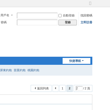
切
換
用戶名
自動登錄
找回密碼
到
寬
密碼
立即註冊
登錄
版
快捷導航
屏東約炮
苗栗約炮
桃園約炮
返回列表
1
2
/ 2 頁