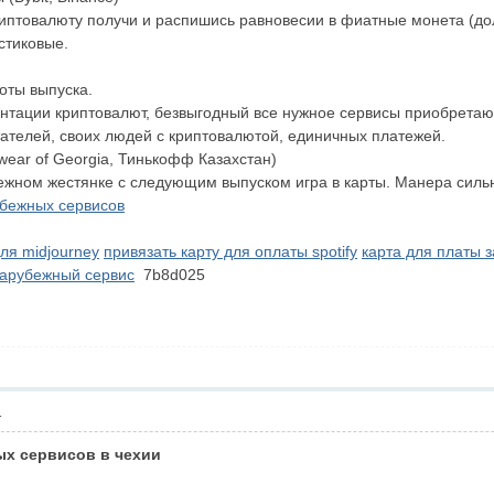
иптовалюту получи и распишись равновесии в фиатные монета (дол
стиковые.
оты выпуска.
нтации криптовалют, безвыгодный все нужное сервисы приобретаю
итателей, своих людей с криптовалютой, единичных платежей.
ear of Georgia, Тинькофф Казахстан)
ежном жестянке с следующим выпуском игра в карты. Манера силь
убежных сервисов
ля midjourney
привязать карту для оплаты spotify
карта для платы 
 зарубежный сервис
7b8d025
1
ых сервисов в чехии