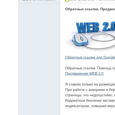
約
Обратные ссылки. Продви
小
姐
加
Gl
ee
zy
Обратные ссылки для Google
賬
號
Обратные ссылки. Помощь пр
w
Продвижение WEB 2.0
hy
Я ставлю только на размещё
33
При работе с анкорами я бе
7
страницы, что недопустимо, п
Корректные беклинки застав
индексаторам, повышая веро