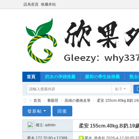
設為首頁
收藏本站
首頁
奶水の孕婦推薦
蘿莉の學生妹推薦
熟女
帖子
»
首頁
›
養眼照
›
高雄の臺南名單
›
柔安 155cm.40kg.B奶.
北
發新帖
回復
中
樓主:
admin
柔安 155cm.40kg.B奶
南
外
匿名
172.70.80.x:12389
匿名
發表於 2026-4-12 00:05:3