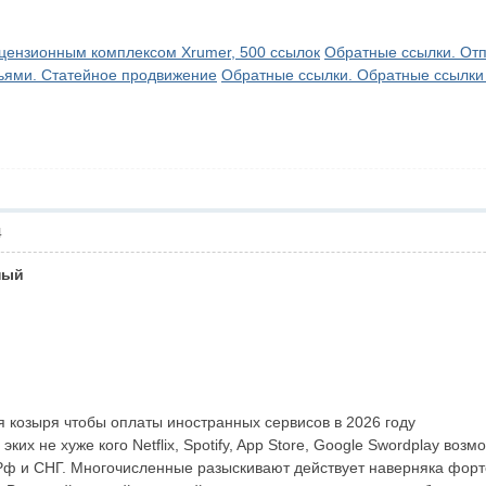
цензионным комплексом Xrumer, 500 ссылок
Обратные ссылки. От
тьями. Статейное продвижение
Обратные ссылки. Обратные ссылки
4
ный
я козыря чтобы оплаты иностранных сервисов в 2026 году
ких не хуже кого Netflix, Spotify, App Store, Google Swordplay во
 Рф и СНГ. Многочисленные разыскивают действует наверняка форт