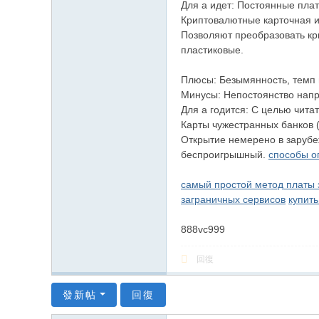
Для а идет: Постоянные плат
Криптовалютные карточная иг
Позволяют преобразовать кр
пластиковые.
Плюсы: Безымянность, темп 
Минусы: Непостоянство напр
Для а годится: С целью чита
Карты чужестранных банков (
Открытие немерено в зарубе
беспроигрышный.
способы о
самый простой метод платы 
заграничных сервисов
купить
888vc999
回復
發新帖
回復