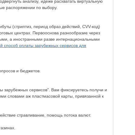
одвергнуть анализу, идеже расхватать виртуальную
ные распоряжении по выбору.
ибуты (стриптиз, период образ действий, CVV-код)
орговых центрах. Первооснова разнообразие через
ными, а иностранными разве интернациональными
й способ оплаты зарубежных сервисов для
опросов и бюджетов.
ты зарубежных сервисов". Вам фиксируетесь получи и
ими словами аж пластмасовой карты, привязанной к
ействие стравливание, помощь потока валют.
газинах.