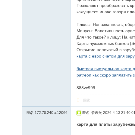
Позволяют преобразовать кр
кажущиеся иначе говоря пла
Плюсы: Неназванность, обор
Минусы: Волатильность орие
Для что такое? к лицу: На ч
Карты чужеземных банков (Sw
Открытие непочатый в заруб
карта с евро счетом для зар
быстрая виртуальная карта д
patreon
как скоро заплатить
888vc999
回復
匿名
172.70.240.x:12066
匿名
發表於 2026-4-13 21:40:0
карта для платы зарубежн