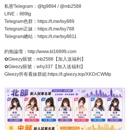
私密Telegram：@tg9894 / @mb2588
LINE：889tg
Telegram色群：
https://t.me/txy889
Telegram正妹：
https://t.me/txy788
Telegram總站：
https://t.me/txy8811
約炮論壇：
http://www.kt16899.com
✿Gleezy賬號：mb2588【加入送福利】
✿Gleezy賬號：why337【加入送福利】
Gleezy所有看妹群組:
https://t.gleezy.top/XKDrCWMp