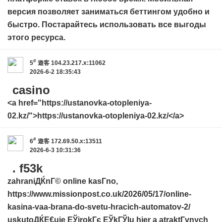
версия позволяет заниматься беттингом удобно и
быстро. Постарайтесь использовать все выгоды
этого ресурса.
#
5
遊客
104.23.217.x:11062
2026-6-2 18:35:43
casino
<a href="https://ustanovka-otopleniya-
02.kz/">https://ustanovka-otopleniya-02.kz/</a>
#
6
遊客
172.69.50.x:13511
2026-6-3 10:31:36
. f53k
zahraniДЌnГ© online kasГ­no,
https://www.missionpost.co.uk/2026/05/17/online-
kasina-vaa-brana-do-svetu-hracich-automatov-2/
uskutoДЌЕ€uje ЕЎirokГє ЕЎkГЎlu hier a atraktГ­vnych