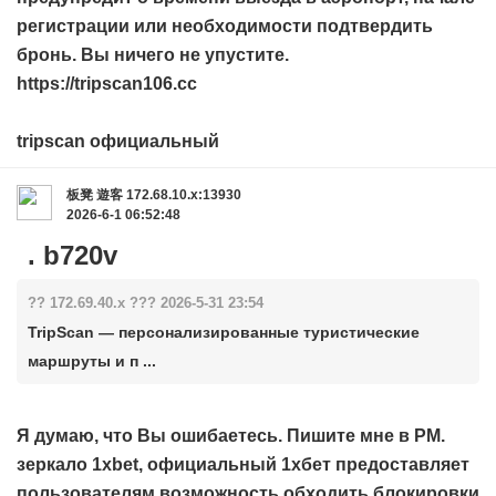
регистрации или необходимости подтвердить
бронь. Вы ничего не упустите.
https://tripscan106.cc
tripscan официальный
板凳
遊客
172.68.10.x:13930
2026-6-1 06:52:48
. b720v
?? 172.69.40.x ??? 2026-5-31 23:54
TripScan — персонализированные туристические
маршруты и п ...
Я думаю, что Вы ошибаетесь. Пишите мне в PM.
зеркало 1xbet,
официальный 1хбет
предоставляет
пользователям возможность обходить блокировки