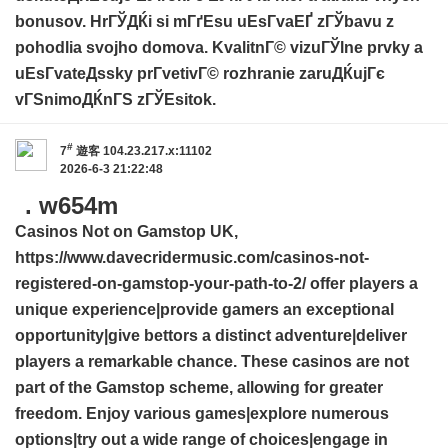
bonusov. HrГЎДЌi si mГґЕѕu uЕѕГ­vaЕҐ zГЎbavu z
pohodlia svojho domova. KvalitnГ© vizuГЎlne prvky a
uЕѕГ­vateДѕsky prГ­vetivГ© rozhranie zaruДЌujГє
vГЅnimoДЌnГЅ zГЎЕѕitok.
#
7
遊客
104.23.217.x:11102
2026-6-3 21:22:48
. w654m
Casinos Not on Gamstop UK,
https://www.davecridermusic.com/casinos-not-
registered-on-gamstop-your-path-to-2/
offer players a
unique experience|provide gamers an exceptional
opportunity|give bettors a distinct adventure|deliver
players a remarkable chance. These casinos are not
part of the Gamstop scheme, allowing for greater
freedom. Enjoy various games|explore numerous
options|try out a wide range of choices|engage in