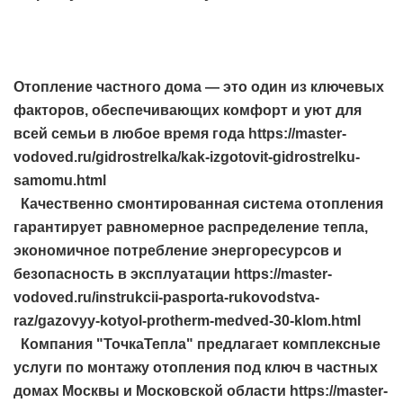
Отопление частного дома — это один из ключевых
факторов, обеспечивающих комфорт и уют для
всей семьи в любое время года https://master-
vodoved.ru/gidrostrelka/kak-izgotovit-gidrostrelku-
samomu.html
Качественно смонтированная система отопления
гарантирует равномерное распределение тепла,
экономичное потребление энергоресурсов и
безопасность в эксплуатации https://master-
vodoved.ru/instrukcii-pasporta-rukovodstva-
raz/gazovyy-kotyol-protherm-medved-30-klom.html
Компания "ТочкаТепла" предлагает комплексные
услуги по монтажу отопления под ключ в частных
домах Москвы и Московской области https://master-