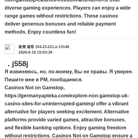
diverse gaming experiences. Players can enjoy a wide
range games without restrictions. These casinos
deliver generous bonuses and reliable payment
methods. Enjoy countless fun!
板凳
遊客
104.23.221.x:13146
2026-6-10 15:03:38
. j558j
Я извиняюсь, но, по-моему, Вы не правы. Я уверен.
Пишите мне в PM, пообщаемся.
Casinos Not on Gamstop,
https://germanyapteka.com/explore-non-gamstop-uk-
casino-sites-for-uninterrupted-gaming/
offer a vibrant
alternative for players seeking excitement. Alternative
platforms provide varied games, attractive bonuses,
and flexible banking options. Enjoy gaming freedom
without restrictions. Casinos Not on Gamstop ensure a