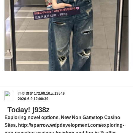
沙發
遊客
172.68.10.x:13549
2026-6-9 12:00:39
Today! j938z
Exploring novel options, New Non Gamstop Casino
Sites,
http://sparrow.wdpdevelopment.com/exploring-
non-gamstop-casinos-freedom-and-fun-in-3/
offer