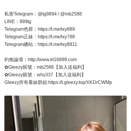
私密Telegram：@tg9894 / @mb2588
LINE：889tg
Telegram色群：
https://t.me/txy889
Telegram正妹：
https://t.me/txy788
Telegram總站：
https://t.me/txy8811
約炮論壇：
http://www.kt16899.com
✿Gleezy賬號：mb2588【加入送福利】
✿Gleezy賬號：why337【加入送福利】
Gleezy所有看妹群組:
https://t.gleezy.top/XKDrCWMp