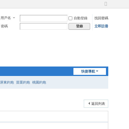
切
換
用戶名
自動登錄
找回密碼
到
寬
密碼
立即註冊
登錄
版
快捷導航
屏東約炮
苗栗約炮
桃園約炮
返回列表