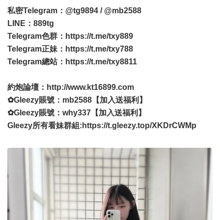
私密Telegram：@tg9894 / @mb2588
LINE：889tg
Telegram色群：
https://t.me/txy889
Telegram正妹：
https://t.me/txy788
Telegram總站：
https://t.me/txy8811
約炮論壇：
http://www.kt16899.com
✿Gleezy賬號：mb2588【加入送福利】
✿Gleezy賬號：why337【加入送福利】
Gleezy所有看妹群組:
https://t.gleezy.top/XKDrCWMp