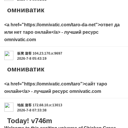
омниватик
<a href="https://omnivatic.com/taro-da-net">ответ да
или нет таро онлайн</a> - лучший ресурс
omnivatic.com
板凳
遊客
104.23.170.x:9697
2026-7-8 05:43:19
омниватик
<a href="https://omnivatic.com/taro">сайт таро
онлайн</a> - лучший ресурс omnivatic.com
地板
遊客
172.68.10.x:13013
2026-7-8 07:33:38
Today! v746m