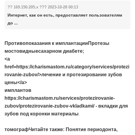
?? 169.150.205.x ??? 2023-10-28 00:13
Интернет, как он есть, предоставляет пользователям
до ...
Противопоказания к имплантацииПротезы
мостовидныесахарном диабете;
<a
href=https://charismastom.ru/category/services/protezi
rovanie-zubov/>лечение и протезирование зубов
цены</a>
имплантов
https://charismastom.ru/services/protezirovanie-
zubov/protezirovanie-zubov-vkladkami/ - вкладки для
зубов под коронки материалы
томографЧитайте также: Понятие периодонта,