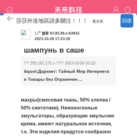
喝茶流程
莎莎外送地區請多關注！！！
回復
看全部
#
11
遊客
93.95.99.x:64942
2023-10-28 17:23:20
шампунь в саше
?? 195.181.171.x ??? 2023-10-26 01:22
&quot;Даркнет: Тайный Мир Интернета
и Товары без Ограничен ...
махры(смесовая ткань, 50% хлопка /
50% синтетики). Неионогенные
эмульгаторы, образующие эмульсию
крема, имеют натуральное источник,
т.к. Эти изделия придутся сообразно