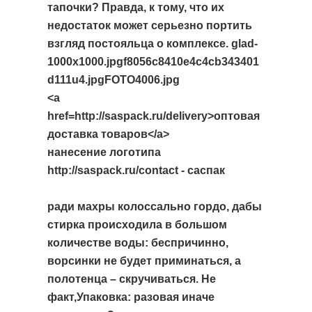
тапочки? Правда, к тому, что их
недостаток может серьезно портить
взгляд постояльца о комплексе. glad-
1000x1000.jpgf8056c8410e4c4cb343401
d111u4.jpgFOTO4006.jpg
<a
href=http://saspack.ru/delivery>оптовая
доставка товаров</a>
нанесение логотипа
http://saspack.ru/contact - саспак
ради махры колоссально гордо, дабы
стирка происходила в большом
количестве воды: беспричинно,
ворсинки не будет приминаться, а
полотенца – скручиваться. Не
факт,Упаковка: разовая иначе