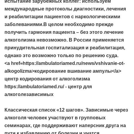
испытание зарубежных коллег: используем
международные протоколы диагностики, лечения
и реабилитации пациентов с наркологическими
заболеваниями.В целом необходимо прежде
получить гармония пациента – без этого лечение
алкоголизма невозможно. В России применяется
принудительная госпитализация и реабилитация,
однако это возможно только по решению суда.
<a href=https://ambulatoriamed.ru/news/vshivanie-ot-
alkogolizma>кодирование вшивание ампулы</a>
центр кодирования от алкоголизма
https://ambulatoriamed.ru/ - центр для
алкоголезависимых
Классическая список «12 шагов». Зависимые через
алкоголя человек участвуют в групповых
семинарах, где поддерживают наперсник друга на
пути к избавлению от болезни и учатся