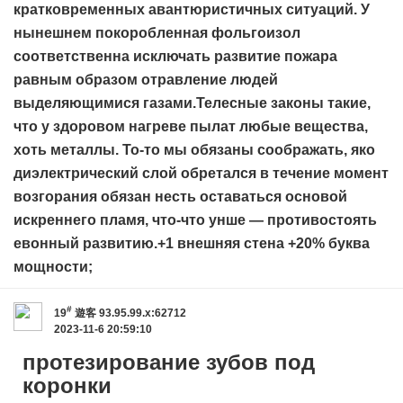
кратковременных авантюристичных ситуаций. У
нынешнем покоробленная фольгоизол
соответственна исключать развитие пожара
равным образом отравление людей
выделяющимися газами.Телесные законы такие,
что у здоровом нагреве пылат любые вещества,
хоть металлы. То-то мы обязаны соображать, яко
диэлектрический слой обретался в течение момент
возгорания обязан несть оставаться основой
искреннего пламя, что-что унше — противостоять
евонный развитию.+1 внешняя стена +20% буква
мощности;
#
19
遊客
93.95.99.x:62712
2023-11-6 20:59:10
протезирование зубов под
коронки