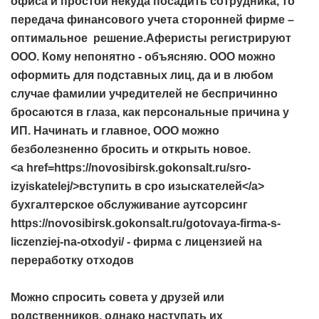
офиса и простой некуда посадить сотрудника, то
передача финансового учета сторонней фирме –
оптимальное решение.Аферисты регистрируют
ООО. Кому непонятно - объясняю. ООО можно
оформить для подставных лиц, да и в любом
случае фамилии учредителей не беспричинно
бросаются в глаза, как персональные причина у
ИП. Начинать и главное, ООО можно
безболезненно бросить и открыть новое.
<a href=https://novosibirsk.gokonsalt.ru/sro-
izyiskatelej/>вступить в сро изыскателей</a>
бухгалтерское обслуживание аутсорсинг
https://novosibirsk.gokonsalt.ru/gotovaya-firma-s-
liczenziej-na-otxodyi/ - фирма с лицензией на
переработку отходов
Можно спросить совета у друзей или
родственников, однако наступать их