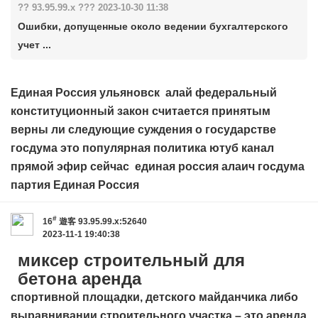
?? 93.95.99.x ??? 2023-10-30 11:38
Ошибки, допущенные около ведении бухгалтерского
учет ...
Единая Россия ульяновск
алай
федеральный
конституционный закон считается принятым
верны ли следующие суждения о государстве
госдума это популярная политика ютуб канал
прямой эфир сейчас
единая россия алаич
госдума
партия Единая Россия
#
16
遊客
93.95.99.x:52640
2023-11-1 19:40:38
миксер строительный для
бетона аренда
спортивной площадки, детского майданчика либо
выравнивании строительного участка – это аренда