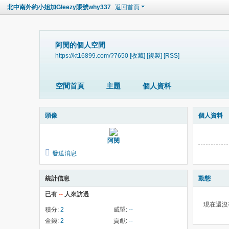
北中南外約小姐加Gleezy賬號why337
返回首頁
阿閔的個人空間
https://kt16899.com/?7650
[收藏]
[複製]
[RSS]
空間首頁
主題
個人資料
頭像
個人資料
阿閔
發送消息
統計信息
動態
已有
--
人來訪過
現在還沒
積分:
2
威望:
--
金錢:
2
貢獻:
--