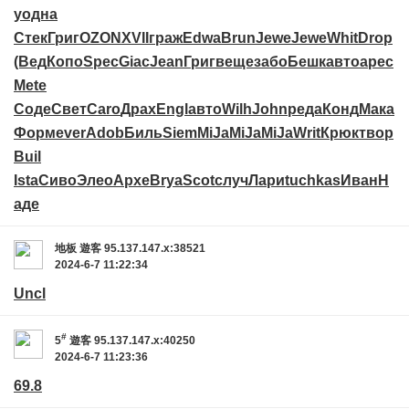
у
одна
Стек
Григ
OZON
XVII
граж
Edwa
Brun
Jewe
Jewe
Whit
Drop
(Вед
Копо
Spec
Giac
Jean
Григ
веще
забо
Бешк
авто
арес
Mete
Соде
Свет
Caro
Драх
Engl
авто
Wilh
John
реда
Конд
Мака
Форм
ever
Adob
Биль
Siem
MiJa
MiJa
MiJa
Writ
Крюк
твор
Buil
Ista
Сиво
Элео
Архе
Brya
Scot
случ
Лари
tuchkas
Иван
Н
аде
地板
遊客
95.137.147.x:38521
2024-6-7 11:22:34
Uncl
#
5
遊客
95.137.147.x:40250
2024-6-7 11:23:36
69.8