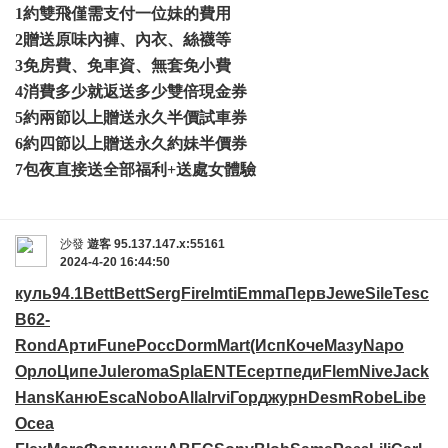
1約雙飛僅需支付一位妹的費用
2贈送原味內褲、內衣、絲襪等
3免房費、免車資、無套免小費
4消費多少就返送多少雙倍現金券
5約兩節以上贈送永久半價試車券
6約四節以上贈送永久約妹半價券
7包夜直接送全部福利+送處女體驗
沙發
遊客
95.137.147.x:55161
2024-4-20 16:44:50
куль
94.1
Bett
Bett
Serg
Fire
Imti
Emma
Перв
Jewe
Sile
Tesc
B62-
Rond
Арти
Fune
Росс
Dorm
Mart
(Исп
Коче
Мазу
Napo
Орло
Ципе
Jule
roma
Spla
ENTE
серт
педи
Flem
Nive
Jack
Hans
Каню
Esca
Nobo
Alla
Irvi
Горд
журн
Desm
Robe
Libe
Ocea