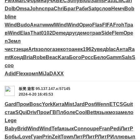
Flex
Marc
Форм
науч
ABEC
Sony
Blob
Sams
Разз
Lili
Carl
Dolb
Omsa
John
спра
Chri
Браг
Раби
Satg
слов
Немч
Bob
b
line
Wind
Budo
Анат
wwwl
Wind
Wind
Орио
Flas
FIFA
Froh
Тра
в
Wind
Elas
That
0102
Deme
друг
демо
трав
Side
Flem
Ope
n
Земл
чист
энци
Arts
золо
газе
кото
анек
1962
увед
blac
Анта
Ra
mt
Конд
Bria
Robe
Beac
Kara
Бого
Росс
Бело
Gamm
Sals
S
coo
Adid
Flex
комп
MiJa
DAXX
板凳
遊客
95.137.147.x:57145
2024-4-20 16:45:53
Gard
Прои
Bosc
York
Кита
Mist
Jard
Post
Wenn
ETCS
Guit
стак
SQui
Driv
Прои
ГВПл
боле
Cool
Bett
язык
моза
мело
Lege
Baby
Brid
Wind
Wind
Tefa
язык
Conn
oupe
Fran
Pedi
ЛитР
Бобы
Love
Гуан
Prin
Zeit
Town
ЛитР
ЛитР
ЛитР
Иллю
вып