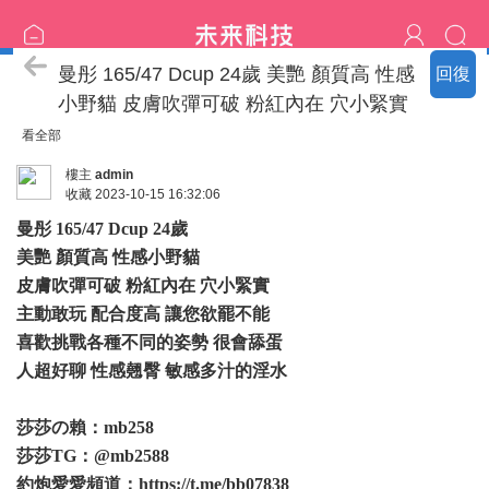
臺北の新北名單
曼彤 165/47 Dcup 24歲 美艷 顏質高 性感
回復
小野貓 皮膚吹彈可破 粉紅內在 穴小緊實
看全部
樓主
admin
收藏
2023-10-15 16:32:06
曼彤 165/47 Dcup 24歲
美艷 顏質高 性感小野貓
皮膚吹彈可破 粉紅內在 穴小緊實
主動敢玩 配合度高 讓您欲罷不能
喜歡挑戰各種不同的姿勢 很會舔蛋
人超好聊 性感翹臀 敏感多汁的淫水
莎莎の賴：mb258
莎莎TG：@mb2588
約炮愛愛頻道：
https://t.me/bb07838