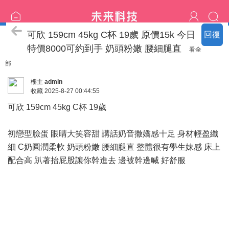
特價區
可欣 159cm 45kg C杯 19歲 原價15k 今日
回復
特價8000可約到手 奶頭粉嫩 腰細腿直
看全
部
樓主
admin
收藏
2025-8-27 00:44:55
可欣 159cm 45kg C杯 19歲
初戀型臉蛋 眼睛大笑容甜 講話奶音撒嬌感十足 身材輕盈纖
細 C奶圓潤柔軟 奶頭粉嫩 腰細腿直 整體很有學生妹感 床上
配合高 趴著抬屁股讓你幹進去 邊被幹邊喊 好舒服