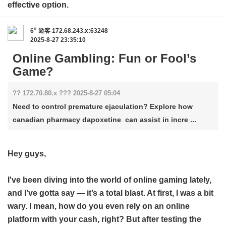
effective option.
#
6
遊客
172.68.243.x:63248
2025-8-27 23:35:10
Online Gambling: Fun or Fool’s
Game?
?? 172.70.80.x ??? 2025-8-27 05:04
Need to control premature ejaculation? Explore how
canadian pharmacy dapoxetine can assist in incre ...
Hey guys,
I've been diving into the world of online gaming lately,
and I’ve gotta say — it’s a total blast. At first, I was a bit
wary. I mean, how do you even rely on an online
platform with your cash, right? But after testing the