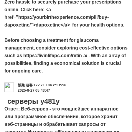
Zero hassle to securely purchase your prescriptions
online. Click here: <a
href="https://yourbirthexperience.com/pill/buy-
dapoxetine/">dapoxetine</a> for your health options.
Before choosing a treatment for glaucoma
management, consider exploring cost-effective options
such as https://livinlifepc.com/retin-a/ . With an array of
possibilities, finding a economical solution is crucial
for ongoing care.
板凳
遊客
172.71.184.x:13556
2025-8-27 05:43:47
серверы y481y
Ответ: Веб-сервер - это мощнейшее аппаратное
или программное обеспечение, которое хранит
вэб-страницы и обрабатывает запросы от
клиентов Интернета,
allforserver.ru
желающих их