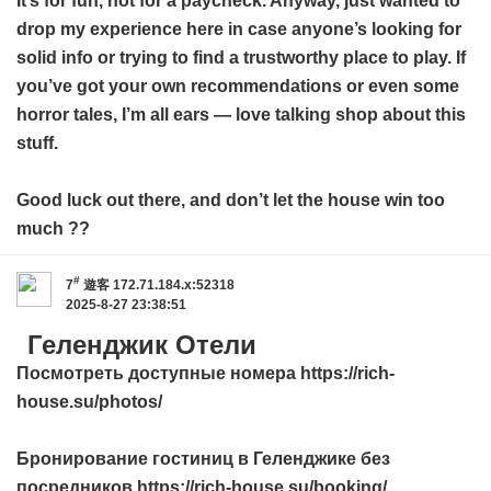
It’s for fun, not for a paycheck. Anyway, just wanted to
drop my experience here in case anyone’s looking for
solid info or trying to find a trustworthy place to play. If
you’ve got your own recommendations or even some
horror tales, I’m all ears — love talking shop about this
stuff.
Good luck out there, and don’t let the house win too
much ??
#
7
遊客
172.71.184.x:52318
2025-8-27 23:38:51
Геленджик Отели
Посмотреть доступные номера https://rich-
house.su/photos/
Бронирование гостиниц в Геленджике без
посредников https://rich-house.su/booking/