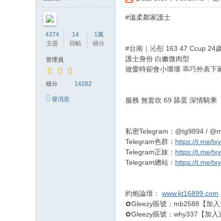
約
#溫柔鄰家護士
小
4374
14
1萬
姐
主題
回帖
積分
#台南｜沁彤 163 47 Ccup 24
加
護士身份 白嫩微肉型
管理員
Gl
做愛時卻會小壞壞 乖巧外表下
ee
積分
14282
zy
發消息
服務 無套吹 69 舔蛋 深情騎乘
賬
號
私密Telegram：@tg9894 / @
w
Telegram色群：
https://t.me/tx
Telegram正妹：
https://t.me/tx
hy
Telegram總站：
https://t.me/tx
33
7
約炮論壇：
www.kt16899.com
✿Gleezy賬號：mb2588【
✿Gleezy賬號：why337【加