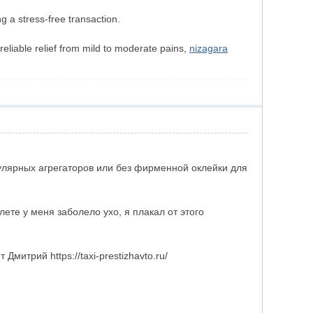
g a stress-free transaction.
eliable relief from mild to moderate pains,
nizagara
лярных агрегаторов или без фирменной оклейки для
ете у меня заболело ухо, я плакал от этого
митрий https://taxi-prestizhavto.ru/