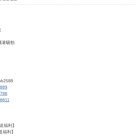
歲
藏著騷勁
mb2588
y889
y788
y8811
加入送福利】
入送福利】