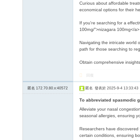
Curious about affordable treat
economical options for their he
If you're searching for a effec
100mg/">nizagara 100mg</a> . Th
Navigating the intricate world 
path for those searching to reg
Obtain comprehensive insight
回復
匿名
172.70.80.x:40572
匿名
發表於 2025-9-4 13:33:43
To abbreviated spasmodic gr
Alleviate your nasal congestio
seasonal allergies, ensuring yo
Researchers have discovered th
certain conditions, ensuring bo