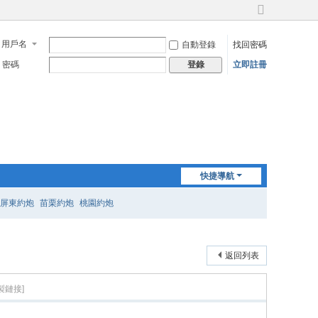
切
換
用戶名
自動登錄
找回密碼
到
寬
密碼
立即註冊
登錄
版
快捷導航
屏東約炮
苗栗約炮
桃園約炮
返回列表
製鏈接]