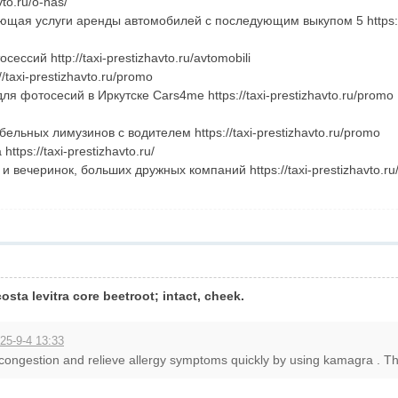
vto.ru/o-nas/
щая услуги аренды автомобилей с последующим выкупом 5 https://ta
ессий http://taxi-prestizhavto.ru/avtomobili
taxi-prestizhavto.ru/promo
я фотосесий в Иркутске Cars4me https://taxi-prestizhavto.ru/promo
льных лимузинов с водителем https://taxi-prestizhavto.ru/promo
tps://taxi-prestizhavto.ru/
 вечеринок, больших дружных компаний https://taxi-prestizhavto.r
osta levitra core beetroot; intact, cheek.
25-9-4 13:33
 congestion and relieve allergy symptoms quickly by using kamagra . This