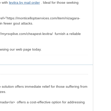
e with
levitra by mail order
. Ideal for those seeking
href="https://monticelloptservices.com/item/nizagara-
in fewer gout attacks.
//myrsvplive.com/cheapest-levitra/ furnish a reliable
owsing our web page today.
e solution offers immediate relief for those suffering from
ezes.
anada</a> offers a cost-effective option for addressing