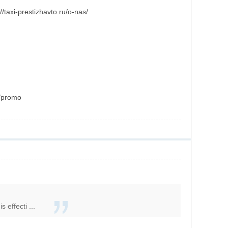
xi-prestizhavto.ru/o-nas/
u/promo
 effecti ...