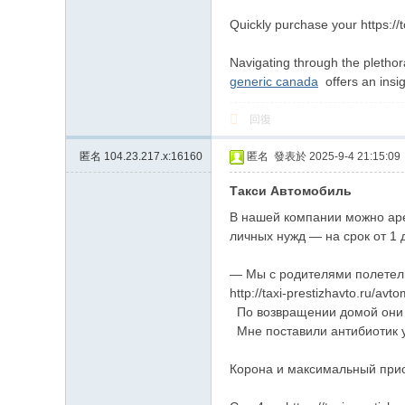
Quickly purchase your https://
Navigating through the plethor
generic canada
offers an insig
回復
匿名
104.23.217.x:16160
匿名
發表於 2025-9-4 21:15:09
Такси Автомобиль
В нашей компании можно аре
личных нужд — на срок от 1 дня
— Мы с родителями полетели 
http://taxi-prestizhavto.ru/avto
По возвращении домой они реш
Мне поставили антибиотик уко
Корона и максимальный приори