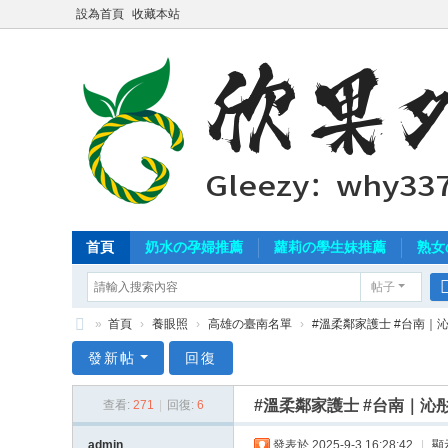
設為首頁
收藏本站
首頁
奶水の孕婦推薦
蘿莉の學生妹推薦
熟女
帖子
»
首頁
›
養眼照
›
高雄の臺南名單
›
#溫柔鄰家護士 #台南｜沁彤 1
北
發新帖
回復
中
#溫柔鄰家護士 #台南｜沁彤 
查看:
271
|
回復:
6
南
外
admin
發表於 2025-9-3 16:28:42
|
顯