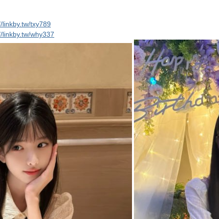
//linkby.tw/txy789
//linkby.tw/why337