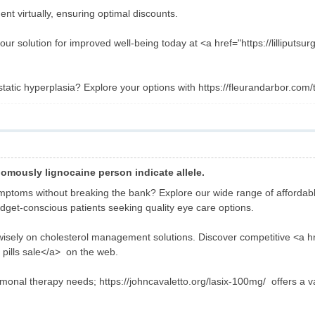
nt virtually, ensuring optimal discounts.
our solution for improved well-being today at <a href="https://lilliputs
static hyperplasia? Explore your options with https://fleurandarbor.com
nomously lignocaine person indicate allele.
ptoms without breaking the bank? Explore our wide range of affordable 
udget-conscious patients seeking quality eye care options.
sely on cholesterol management solutions. Discover competitive <a hre
pills sale</a> on the web.
monal therapy needs; https://johncavaletto.org/lasix-100mg/ offers a va