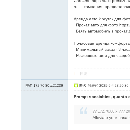
Cars4me https://taxi-prestizha
ru — компания, предоставляю
Аренда авто Иркутск для фотос
Прокат авто для фото https://
Взять автомобиль в прокат дл
Почасовая аренда комфортабе
Минимальный заказ - 3 часа ht
Роскошные авто для свадеб и
回復
匿名
172.70.80.x:21236
匿名
發表於 2025-9-4 23:20:36
Prompt specialties, quanto c
?? 172.70.80.x ??? 20
Alleviate your nasal