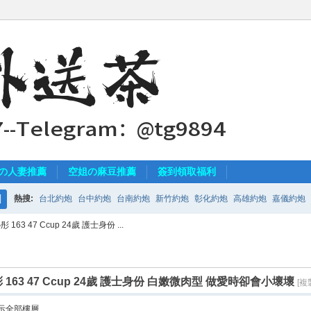
の人妻推薦
空姐の麻豆推薦
簽到領取福利
熱搜:
台北約炮
台中約炮
台南約炮
新竹約炮
彰化約炮
高雄約炮
嘉儀約炮
搜
63 47 Ccup 24歲 護士身份 ...
索
163 47 Ccup 24歲 護士身份 白嫩微肉型 做愛時卻會小壞壞
[複
示全部樓層