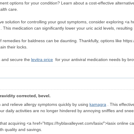
ment options for your condition? Learn about a cost-effective alternativ
alth care.
tive solution for controlling your gout symptoms, consider exploring <a 
is medication can significantly lower your uric acid levels, resulting 
of remedies for baldness can be daunting. Thankfully, options like https:
ain their locks.
s and secure the
levitra price
for your antiviral medication needs by br
avidity corrected, bevel.
n and relieve allergy symptoms quickly by using
kamagra
. This effectiv
ur daily activities are no longer hindered by annoying sniffles and sne
at acquiring <a href="https://hyblavalleyvet.com/lasix/">lasix online c
th quality and savings.