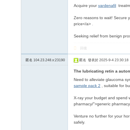
Acquire your
vardenafil
treatme
Zero reasons to wait! Secure y
price</a> .
Seeking relief from benign pro
回復
匿名
104.23.248.x:23190
匿名
發表於 2025-9-4 23:30:18
The lubricating retin a auto
Need to alleviate glaucoma sym
sample pack 2
, suitable for b
X-ray your budget and spend wi
pharmacy/">generic pharmacy 
Venture no further for your hor
safely.