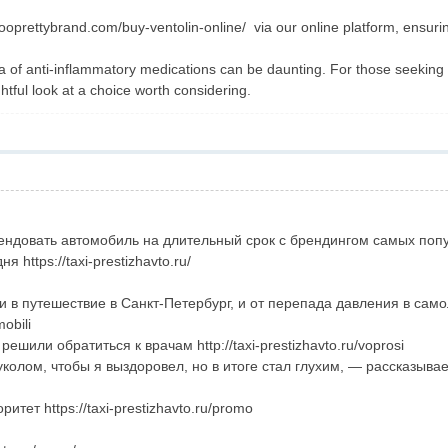
tooprettybrand.com/buy-ventolin-online/ via our online platform, ensurin
a of anti-inflammatory medications can be daunting. For those seeking r
htful look at a choice worth considering.
ндовать автомобиль на длительный срок с брендингом самых попу
 https://taxi-prestizhavto.ru/
в путешествие в Санкт-Петербург, и от перепада давления в самол
mobili
или обратиться к врачам http://taxi-prestizhavto.ru/voprosi
лом, чтобы я выздоровел, но в итоге стал глухим, — рассказывает Д
тет https://taxi-prestizhavto.ru/promo