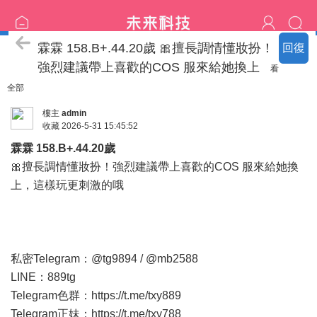
新竹の竹北名單
霖霖 158.B+.44.20歲 🎀擅長調情懂妝扮！
回復
強烈建議帶上喜歡的COS 服來給她換上
看
全部
樓主
admin
收藏
2026-5-31 15:45:52
霖霖 158.B+.44.20歲
🎀擅長調情懂妝扮！強烈建議帶上喜歡的COS 服來給她換
上，這樣玩更刺激的哦
私密Telegram：@tg9894 / @mb2588
LINE：889tg
Telegram色群：
https://t.me/txy889
Telegram正妹：
https://t.me/txy788