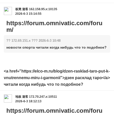
板凳
遊客
162.158.95.x:10135
2026-6-3 15:14:55
https://forum.omnivatic.com/foru
m/
?? 172.69.151.x ??? 2026-6-3 10:48
новости спорта читали когда нибудь что то подобное?
<a href="https://elco-m.ru/blog/dzen-rasklad-taro-put-k-
vnutrennemu-miru-i-garmonii">дзен расклад таро</a>
читали когда нибудь что то подобное?
地板
遊客
172.70.247.x:10511
2026-6-3 18:12:13
https://forum.omnivatic.com/foru