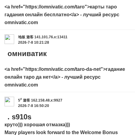
<a href="https://omnivatic.com/taro">карты таро
гадания онлайн бесплатно</a> - лучший ресурс
omnivatic.com
地板
遊客
141.101.76.x:13411
2026-7-8 10:21:28
омниватик
<a href="https://omnivatic.com/taro-da-net">гадание
онлайн таро да нет</a> - лучший ресурс
omnivatic.com
#
5
遊客
162.158.48.x:9927
2026-7-8 16:50:20
. s910s
круто))) хорошая отмазка)))
Many players look forward to the Welcome Bonus